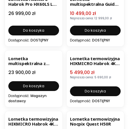
Habrok Pro HX60LS LRF
multispektralna Guide
+ dwa iluminatory
TN650M 2.0 OUTLET
Cena
Cena promocyjna
26 999,00 zł
10 499,00 zł
850/940 nm
Najniższa cena:
12 999,00 zł
Do koszyka
Do koszyka
Dostępność:
DOSTĘPNY
Dostępność:
DOSTĘPNY
BESTSELLER
NOWOŚĆ
OKAZJA
BESTSELLER
Lornetka
Lornetka termowizyjna
multispektralna z
HIKMICRO Habrok 4K
dalmierzem Pulsar
HE25L LRF 850 nm
Cena
Cena promocyjna
23 900,00 zł
5 499,00 zł
Symbion LRF DXT50
Najniższa cena:
5 690,00 zł
Do koszyka
Do koszyka
Dostępność:
Magazyn
dostawcy
Dostępność:
DOSTĘPNY
OKAZJA
BESTSELLER
OKAZJA
Lornetka termowizyjna
Lornetka termowizyjna
HIKMICRO Habrok 4K
Nocpix Quest H50R
HE25LN LRF 940 nm