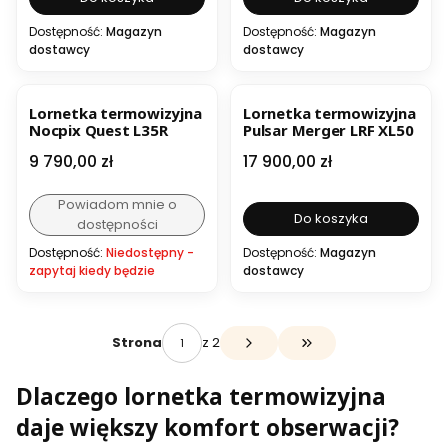
Dostępność:
Magazyn
Dostępność:
Magazyn
dostawcy
dostawcy
Lornetka termowizyjna
Lornetka termowizyjna
Nocpix Quest L35R
Pulsar Merger LRF XL50
Cena
Cena
9 790,00 zł
17 900,00 zł
Powiadom mnie o
Do koszyka
dostępności
Dostępność:
Niedostępny -
Dostępność:
Magazyn
zapytaj kiedy będzie
dostawcy
z 2
Strona
Przejdź do ostatniej s
Dlaczego lornetka termowizyjna
daje większy komfort obserwacji?