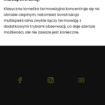
Klasyczna lornetka termowizyjna koncentruje się na
obrazie cieplnym, natomiast konstrukcja
multispektralna zwykle łączy termowizję z
dodatkowymi trybami obserwacji, co daje szersze
możliwości, ale nie zawsze jest konieczne.
Beafoto
– aparaty, obiektywy i optyka myśliwska:
zobacz więcej, uchwyć lepiej.
(Otwiera
(Otwiera
(Otwiera
się
się
się
w
w
w
nowej
nowej
nowej
karcie)
karcie)
karcie)
DARMOWA WYSYŁKA
WYSYŁKA TEGO SAMEGO
BEZP