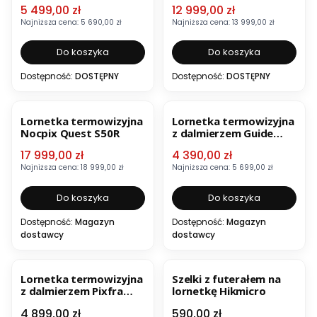
Cena promocyjna
Cena promocyjna
5 499,00 zł
12 999,00 zł
Najniższa cena:
5 690,00 zł
Najniższa cena:
13 999,00 zł
Do koszyka
Do koszyka
Dostępność:
DOSTĘPNY
Dostępność:
DOSTĘPNY
OKAZJA
OKAZJA
Lornetka termowizyjna
Lornetka termowizyjna
Nocpix Quest S50R
z dalmierzem Guide
DN70M 2.0
Cena promocyjna
Cena promocyjna
17 999,00 zł
4 390,00 zł
Najniższa cena:
18 999,00 zł
Najniższa cena:
5 699,00 zł
Do koszyka
Do koszyka
Dostępność:
Magazyn
Dostępność:
Magazyn
dostawcy
dostawcy
BESTSELLER
NOWOŚĆ
BESTSELLER
Lornetka termowizyjna
Szelki z futerałem na
z dalmierzem Pixfra
lornetkę Hikmicro
Draco D225-4K
Cena
Cena
4 899,00 zł
590,00 zł