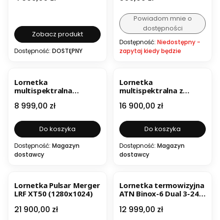
Powiadom mnie o
dostępności
Zobacz produkt
Dostępność:
Niedostępny -
Dostępność:
DOSTĘPNY
zapytaj kiedy będzie
BESTSELLER
NOWOŚĆ
Lornetka
Lornetka
multispektralna
multispektralna z
Hikmicro Habrok
dalmierzem Pulsar
Cena
Cena
8 999,00 zł
16 900,00 zł
HH35LN
Symbion LRF DXR50
Do koszyka
Do koszyka
Dostępność:
Magazyn
Dostępność:
Magazyn
dostawcy
dostawcy
NOWOŚĆ
Lornetka Pulsar Merger
Lornetka termowizyjna
LRF XT50 (1280x1024)
ATN Binox-6 Dual 3-24x
(4K Ultra HD)
Cena
Cena
21 900,00 zł
12 999,00 zł