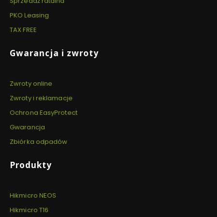
Sprzedaż ratalna
PKO Leasing
TAX FREE
Gwarancja i zwroty
Zwroty online
Zwroty i reklamacje
Ochrona EasyProtect
Gwarancja
Zbiórka odpadów
Produkty
Hikmicro NEOS
Hikmicro T16