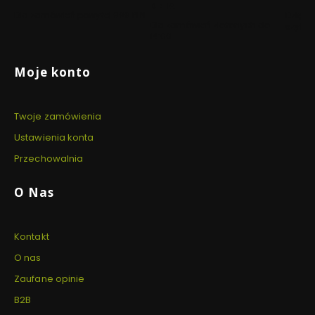
DNIA
Dla zamówień powyżej 999 PLN
Dzięki 
Dla zamówień złożonych do
szyfro
14:00
Linki w stopce
Moje konto
Twoje zamówienia
Ustawienia konta
Przechowalnia
O Nas
Kontakt
O nas
Zaufane opinie
B2B