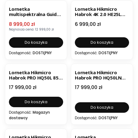
OKAZJA
NOWOŚĆ
BESTSELLER
NOWOŚĆ
Lornetka
Lornetka Hikmicro
multispektralna Guide
Habrok 4K 2.0 HE25L
TN650M 2.0
LRF + dwa iluminatory
Cena promocyjna
Cena
8 999,00 zł
6 999,00 zł
(TERMO/NOKTO/CYFRO
850/940 nm
WY)
Najniższa cena:
12 999,00 zł
Do koszyka
Do koszyka
Dostępność:
DOSTĘPNY
Dostępność:
DOSTĘPNY
Lornetka Hikmicro
Lornetka Hikmicro
Habrok PRO HQ50L 850
Habrok PRO HQ50LN
nm
940
Cena
Cena
17 999,00 zł
17 999,00 zł
Do koszyka
Do koszyka
Dostępność:
Magazyn
dostawcy
Dostępność:
DOSTĘPNY
NOWOŚĆ
OKAZJA
Lornetka Hikmicro
Lornetka