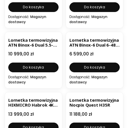
Do koszyka
Do koszyka
Dostępność:
Magazyn
Dostępność:
Magazyn
dostawcy
dostawcy
NOWOŚĆ
NOWOŚĆ
Lornetka termowizyjna
Lornetka termowizyjna
ATN Binox-6 Dual 5.5-
ATN Binox-6 Dual 6-48
44x (4K Ultra HD) 4w1
(4K Ultra HD) 4w1
Cena
Cena
10 999,00 zł
6 599,00 zł
Do koszyka
Do koszyka
Dostępność:
Magazyn
Dostępność:
Magazyn
dostawcy
dostawcy
Lornetka termowizyjna
Lornetka termowizyjna
HIKMICRO Habrok 4K
Nocpix Quest H35R
HQ35L LRF 940 nm z
Cena
Cena
13 999,00 zł
11 188,00 zł
mozliwością wymiany
na 850 nm
Do koszyka
Do koszyka