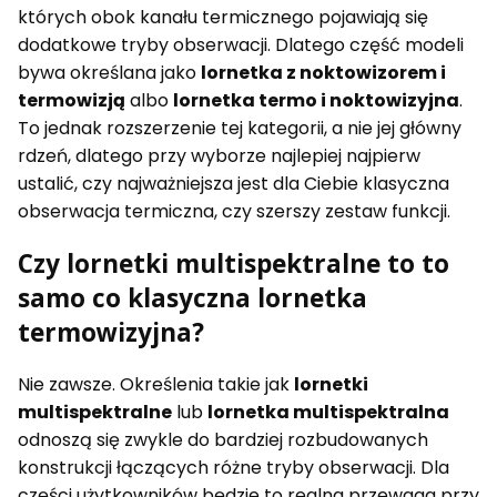
których obok kanału termicznego pojawiają się
dodatkowe tryby obserwacji. Dlatego część modeli
bywa określana jako
lornetka z noktowizorem i
termowizją
albo
lornetka termo i noktowizyjna
.
To jednak rozszerzenie tej kategorii, a nie jej główny
rdzeń, dlatego przy wyborze najlepiej najpierw
ustalić, czy najważniejsza jest dla Ciebie klasyczna
obserwacja termiczna, czy szerszy zestaw funkcji.
Czy lornetki multispektralne to to
samo co klasyczna lornetka
termowizyjna?
Nie zawsze. Określenia takie jak
lornetki
multispektralne
lub
lornetka multispektralna
odnoszą się zwykle do bardziej rozbudowanych
konstrukcji łączących różne tryby obserwacji. Dla
części użytkowników będzie to realna przewaga przy