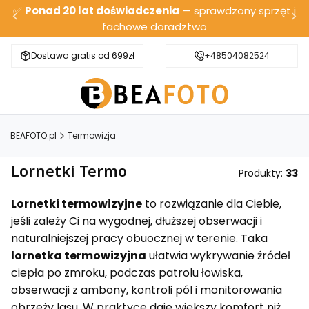
✅
Ponad 20 lat doświadczenia
— sprawdzony sprzęt i
fachowe doradztwo
Dostawa gratis od 699zł
Bezpieczna wysyłka
+48504082524
BEAFOTO.pl
Termowizja
Lornetki Termo
Produkty:
33
Lornetki termowizyjne
to rozwiązanie dla Ciebie,
jeśli zależy Ci na wygodnej, dłuższej obserwacji i
naturalniejszej pracy obuocznej w terenie. Taka
lornetka termowizyjna
ułatwia wykrywanie źródeł
ciepła po zmroku, podczas patrolu łowiska,
obserwacji z ambony, kontroli pól i monitorowania
obrzeży lasu. W praktyce daje większy komfort niż