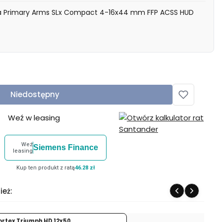
a Primary Arms SLx Compact 4-16x44 mm FFP ACSS HUD
Niedostępny
Weź w leasing
Weź
Siemens Finance
leasing
Kup ten produkt z ratą
46.28 zł
ież:
ortex Triumph HD 12x50