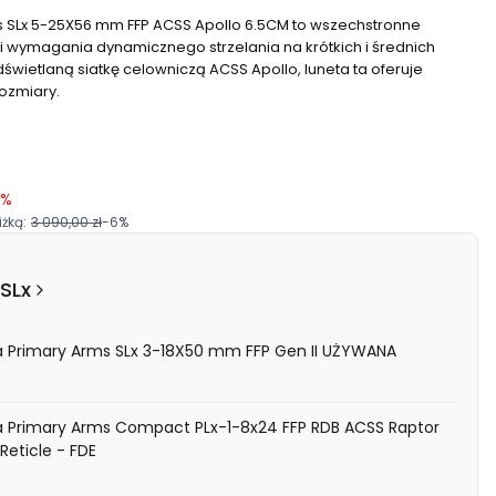
s SLx 5-25X56 mm FFP ACSS Apollo 6.5CM to wszechstronne
ni wymagania dynamicznego strzelania na krótkich i średnich
ietlaną siatkę celowniczą ACSS Apollo, luneta ta oferuje
ozmiary.
6%
żką:
3 090,00 zł
-6%
SLx
a Primary Arms SLx 3-18X50 mm FFP Gen II UŻYWANA
a Primary Arms Compact PLx-1-8x24 FFP RDB ACSS Raptor
Reticle - FDE