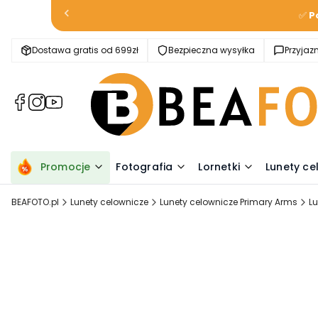
✅
P
Dostawa gratis od 699zł
Bezpieczna wysyłka
Przyja
(Otwiera
(Otwiera
(Otwiera
się
się
się
w
w
w
nowej
nowej
nowej
karcie)
karcie)
karcie)
Promocje
Fotografia
Lornetki
Lunety ce
BEAFOTO.pl
Lunety celownicze
Lunety celownicze Primary Arms
Lu