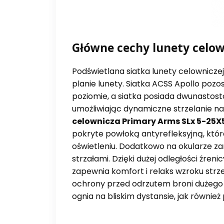
Główne cechy lunety celow
Podświetlana siatka lunety celownicz
planie lunety. Siatka ACSS Apollo pozos
poziomie, a siatka posiada dwunastosto
umożliwiając dynamiczne strzelanie n
celownicza Primary Arms SLx 5-25X5
pokryte powłoką antyrefleksyjną, któ
oświetleniu. Dodatkowo na okularze 
strzałami.
Dzięki dużej odległości źre
zapewnia komfort i relaks wzroku strze
ochrony przed odrzutem broni dużego k
ognia na bliskim dystansie, jak również