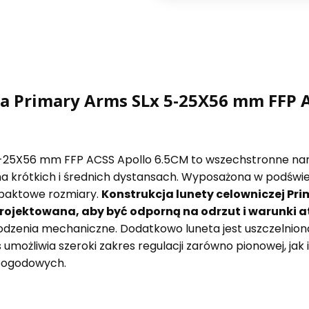
a Primary Arms SLx 5-25X56 mm FFP 
-25X56 mm FFP ACSS Apollo 6.5CM to wszechstronne narz
 krótkich i średnich dystansach. Wyposażona w podświet
mpaktowe rozmiary.
Konstrukcja lunety celowniczej Pr
projektowana, aby być odporną na odrzut i warunki 
kodzenia mechaniczne. Dodatkowo luneta jest uszczelnio
możliwia szeroki zakres regulacji zarówno pionowej, jak 
pogodowych.