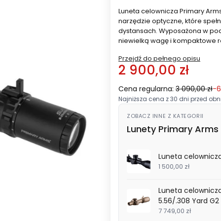
Luneta celownicza Primary Arm
narzędzie optyczne, które speł
dystansach. Wyposażona w podśw
niewielką wagę i kompaktowe r
Przejdź do pełnego opisu
2 900,00 zł
Cena regularna:
3 090,00 zł
-
Najniższa cena z 30 dni przed obni
ZOBACZ INNE Z KATEGORII
Lunety Primary Arms 
Luneta celownicz
1 500,00 zł
Luneta celownicz
5.56/.308 Yard G2 
7 749,00 zł