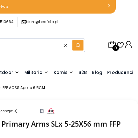
ztwo
510664
biuro@beafoto.pl
Produkty w k
Wyczyść
Szukaj
tdoor
Militaria
Komis
B2B
Blog
Producenci
 FFP ACSS Apollo 6.5CM
cenzje: 0)
a Primary Arms SLx 5-25X56 mm FFP