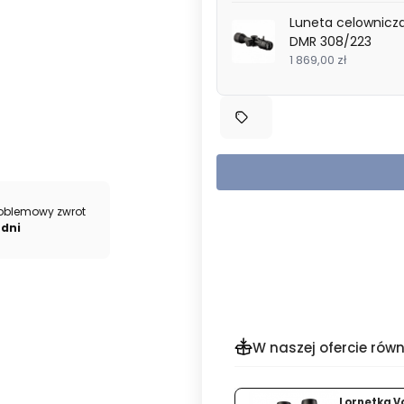
Luneta celownicz
DMR 308/223
1 869,00 zł
oblemowy zwrot
 dni
W naszej ofercie równ
%
Lornetka V