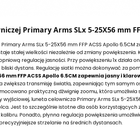
niczej Primary Arms SLx 5-25X56 mm FF
ej Primary Arms SLx 5-25X56 mm FFP ACSS Apollo 6.5CM 
taje stałej wielkości niezależnie od zmiany powiększenia. 
pniową regulację jasności. Przy powiększeniu 1x działa o
a bliski dystans. Regulację siatki można dokonywać za 
6 mm FFP ACSS Apollo 6.5CM zapewnia jasny i klarow
ra zwiększa transmisję światła, zapewniając tym samym 
zamocowano praktyczną dźwignię zoomu, która umożliwia
nicy wyjściowej, luneta celownicza Primary Arms SLx 5-25
lca. Jest to szczególnie istotne dla osób korzystających 
alibru. Ponadto, płynna regulacja powiększenia umożliw
 precyzyjniejsze strzelanie na średnich dystansach.