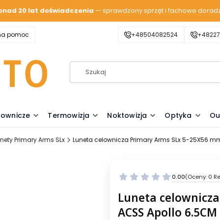
onad 20 lat doświadczenia
— sprawdzony sprzęt i fachowe dorad
zna pomoc
+48504082524
+48227
lownicze
Termowizja
Noktowizja
Optyka
Ou
nety Primary Arms SLx
Luneta celownicza Primary Arms SLx 5-25X56 mm
0.00
(Oceny: 0 Re
Luneta celownicz
ACSS Apollo 6.5CM