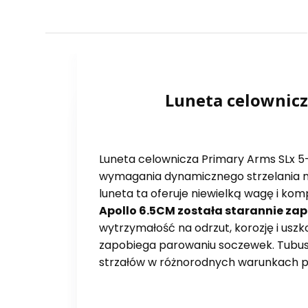
Luneta celownicz
Luneta celownicza Primary Arms SLx 5
wymagania dynamicznego strzelania na
luneta ta oferuje niewielką wagę i ko
Apollo 6.5CM została starannie za
wytrzymałość na odrzut, korozję i usz
zapobiega parowaniu soczewek. Tubus u
strzałów w różnorodnych warunkach 