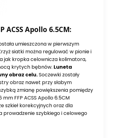
P ACSS Apollo 6.5CM:
została umieszczona w pierwszym
Krzyż siatki można regulować w pionie i
na jak kropka celownicza kolimatora,
pomocą krytych bębnów.
Luneta
ny obraz celu.
Soczewki zostały
ostry obraz nawet przy słabym
 szybką zmianę powiększenia pomiędzy
X56 mm FFP ACSS Apollo 6.5CM
ze szkieł korekcyjnych oraz dla
ia prowadzenie szybkiego i celowego