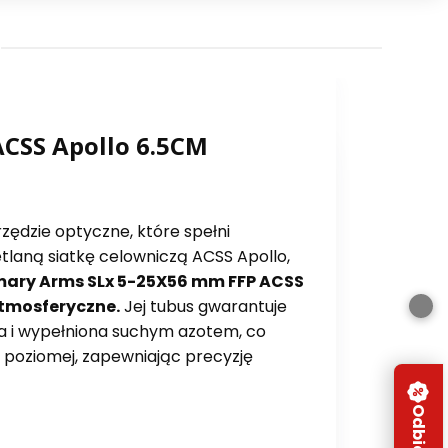
ACSS Apollo 6.5CM
ędzie optyczne, które spełni
laną siatkę celowniczą ACSS Apollo,
imary Arms SLx 5-25X56 mm FFP ACSS
atmosferyczne.
Jej tubus gwarantuje
na i wypełniona suchym azotem, co
i poziomej, zapewniając precyzję