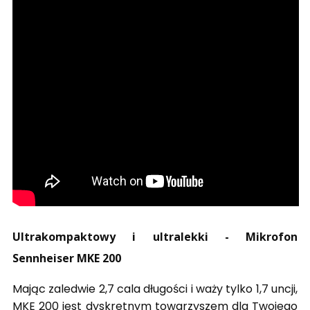
Ultrakompaktowy i ultralekki - Mikrofon
Sennheiser MKE 200
Mając zaledwie 2,7 cala długości i waży tylko 1,7 uncji,
MKE 200 jest dyskretnym towarzyszem dla Twojego