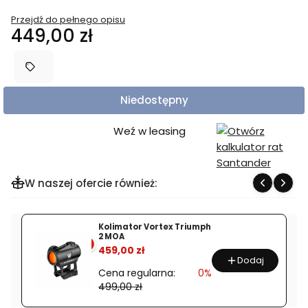
Przejdź do pełnego opisu
Cena
449,00 zł
Niedostępny
Weź w leasing
W naszej ofercie również:
Kolimator Vortex Triumph
2 MOA
%
459,00 zł
Dodaj
Cena regularna:
0%
499,00 zł