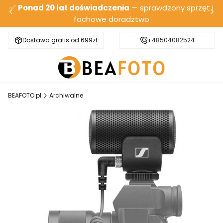
✅
Ponad 20 lat doświadczenia
— sprawdzony sprzęt i
fachowe doradztwo
Dostawa gratis od 699zł
Bezpieczna wysyłka
+48504082524
BEAFOTO.pl
Archiwalne