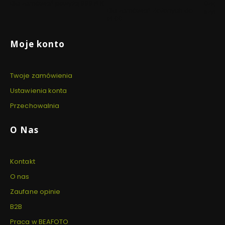
Dla zamówień powyżej 999 PLN
Dzięki 
Dla zamówień złożonych do
szyfro
14:00
Linki w stopce
Moje konto
Twoje zamówienia
Ustawienia konta
Przechowalnia
O Nas
Kontakt
O nas
Zaufane opinie
B2B
Praca w BEAFOTO