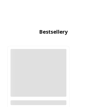
Bestsellery
Logitech MX Master 4
Grafitowy PROMOCJA