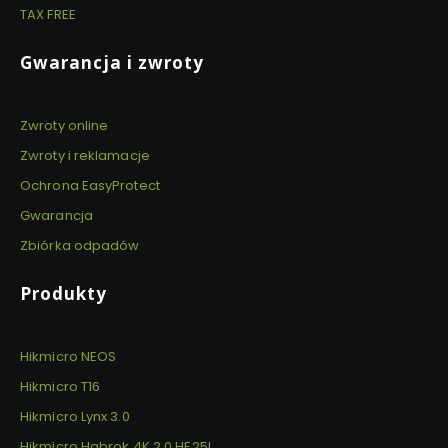
TAX FREE
Gwarancja i zwroty
Zwroty online
Zwroty i reklamacje
Ochrona EasyProtect
Gwarancja
Zbiórka odpadów
Produkty
Hikmicro NEOS
Hikmicro T16
Hikmicro Lynx 3.0
Hikmicro Habrok 4K 2.0 HE25L