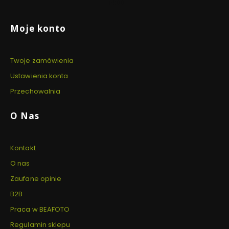
14:00
Linki w stopce
Moje konto
Twoje zamówienia
Ustawienia konta
Przechowalnia
O Nas
Kontakt
O nas
Zaufane opinie
B2B
Praca w BEAFOTO
Regulamin sklepu