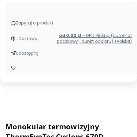
Zapytaj o produkt
od 0,00 zł
- DPD Pickup (automat
Dostawa
paczkowy | punkt odbioru) (Polska)
Udostępnij
Monokular termowizyjny
ThermEyeTec Cyclops 670D