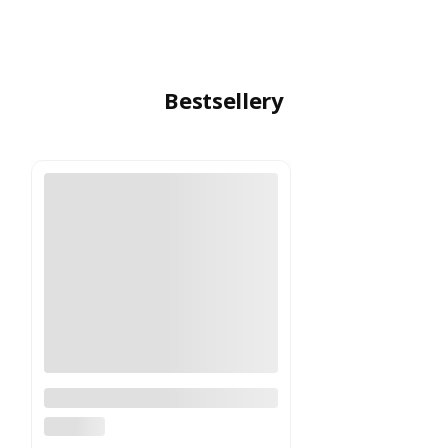
Bestsellery
Logitech MX Master 4
Grafitowy PROMOCJA
LOGITECH