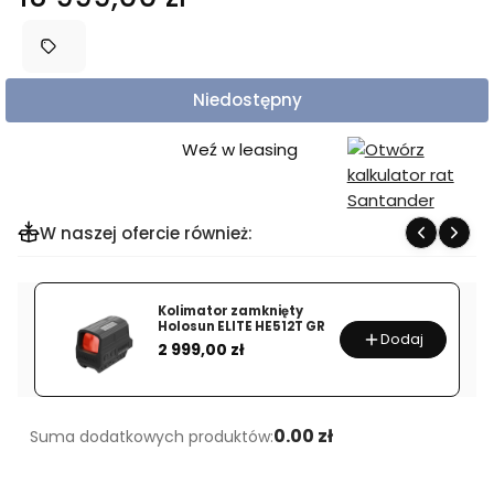
Niedostępny
Weź w leasing
W naszej ofercie również:
Kolimator zamknięty
Holosun ELITE HE512T GR
Dodaj
Cena
2 999,00 zł
0.00 zł
Suma dodatkowych produktów: