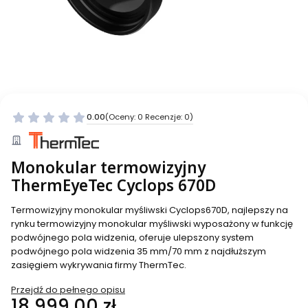
0.00
(Oceny: 0 Recenzje: 0)
Monokular termowizyjny
ThermEyeTec Cyclops 670D
Termowizyjny monokular myśliwski Cyclops670D, najlepszy na
rynku termowizyjny monokular myśliwski wyposażony w funkcję
podwójnego pola widzenia, oferuje ulepszony system
podwójnego pola widzenia 35 mm/70 mm z najdłuższym
zasięgiem wykrywania firmy ThermTec.
Przejdź do pełnego opisu
Cena
18 999,00 zł