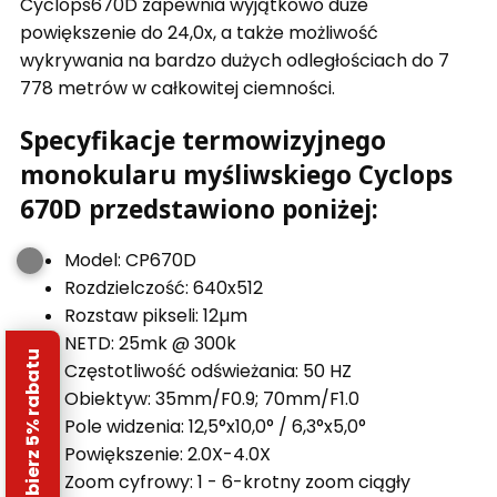
Cyclops670D zapewnia wyjątkowo duże
powiększenie do 24,0x, a także możliwość
wykrywania na bardzo dużych odległościach do 7
778 metrów w całkowitej ciemności.
Specyfikacje termowizyjnego
monokularu myśliwskiego Cyclops
670D przedstawiono poniżej:
Model: CP670D
Rozdzielczość: 640x512
Rozstaw pikseli: 12µm
NETD: 25mk @ 300k
Odbierz 5% rabatu
Częstotliwość odświeżania: 50 HZ
Obiektyw: 35mm/F0.9; 70mm/F1.0
Pole widzenia: 12,5°x10,0° / 6,3°x5,0°
Powiększenie: 2.0X-4.0X
Zoom cyfrowy: 1 - 6-krotny zoom ciągły