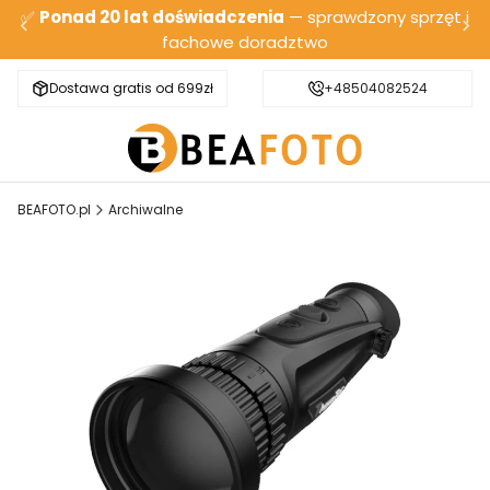
✅
Ponad 20 lat doświadczenia
— sprawdzony sprzęt i
fachowe doradztwo
Dostawa gratis od 699zł
Bezpieczna wysyłka
+48504082524
BEAFOTO.pl
Archiwalne