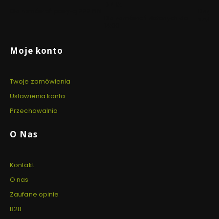
DNIA
Dla zamówień powyżej 999 PLN
Dzięki 
Dla zamówień złożonych do
szyfro
14:00
Linki w stopce
Moje konto
Twoje zamówienia
Ustawienia konta
Przechowalnia
O Nas
Kontakt
O nas
Zaufane opinie
B2B