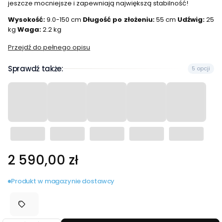
jeszcze mocniejsze i zapewniają największą stabilność!
Wysokość:
9.0-150 cm
Długość po złożeniu:
55 cm
Udźwig:
25
kg
Waga:
2.2 kg
Przejdź do pełnego opisu
Sprawdź także:
5 opcji
Cena
2 590,00 zł
Produkt w magazynie dostawcy