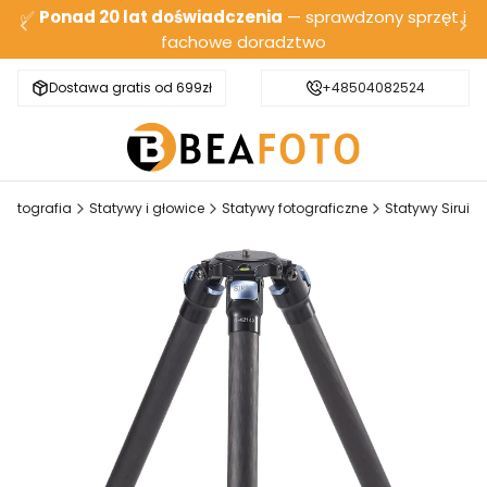
✅
Ponad 20 lat doświadczenia
— sprawdzony sprzęt i
fachowe doradztwo
Dostawa gratis od 699zł
Bezpieczna wysyłka
+48504082524
Fotografia
Statywy i głowice
Statywy fotograficzne
Statywy Sirui