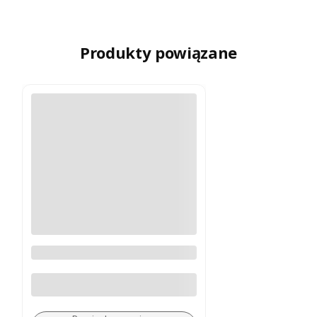
Produkty powiązane
Statyw Sirui R-4213X Carbon 3-
sekc.