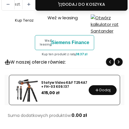
szt.
DODAJ DO KOSZYKA
Weź w leasing
Kup Teraz
Szybki
zakup
dla
Weź
Siemens Finance
produktu
leasing
Statyw
Kup ten produkt z ratą
38.37 zł
Sirui
W naszej ofercie również:
R-
4214X
Carbon
Statyw Video K&F T254A7
4-
+ FH-03 K09.137
Dodaj
Cena
415,00 zł
sekc.
0.00 zł
Suma dodatkowych produktów: