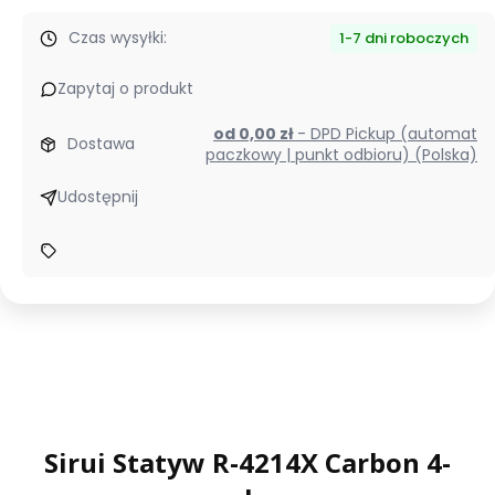
Czas wysyłki:
1-7 dni roboczych
Zapytaj o produkt
od 0,00 zł
- DPD Pickup (automat
Dostawa
paczkowy | punkt odbioru) (Polska)
Udostępnij
Sirui Statyw R-4214X Carbon 4-