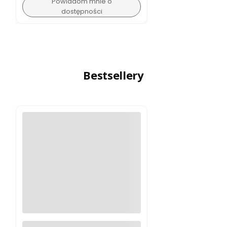
Powiadom mnie o
dostępności
Bestsellery
Logitech MX Master 4