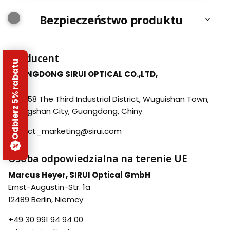
Bezpieczeństwo produktu
Producent
Odbierz 5% rabatu
GUANGDONG SIRUI OPTICAL CO.,LTD,
-
528458 The Third Industrial District, Wuguishan Town,
Zhongshan City, Guangdong, Chiny
project_marketing@sirui.com
Osoba odpowiedzialna na terenie UE
Marcus Heyer, SIRUI Optical GmbH
Ernst-Augustin-Str. 1a
12489 Berlin, Niemcy
+49 30 991 94 94 00