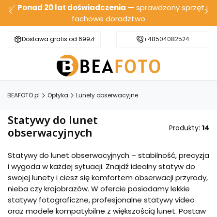
✅
Ponad 20 lat doświadczenia
— sprawdzony sprzęt i
fachowe doradztwo
Dostawa gratis od 699zł
Bezpieczna wysyłka
+48504082524
BEAFOTO.pl
Optyka
Lunety obserwacyjne
Statywy do lunet
Produkty:
14
obserwacyjnych
Statywy do lunet obserwacyjnych – stabilność, precyzja
i wygoda w każdej sytuacji. Znajdź idealny statyw do
swojej lunety i ciesz się komfortem obserwacji przyrody,
nieba czy krajobrazów. W ofercie posiadamy lekkie
statywy fotograficzne, profesjonalne statywy video
oraz modele kompatybilne z większością lunet. Postaw