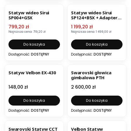
OKAZJA
BESTSELLER
OKAZJA
BESTSELLER
Statyw wideo Sirui
Statyw wideo Sirui
SP004+G5X
SP124+B5X + Adapter
do lornetki BA-2
Cena promocyjna
Cena promocyjna
799,20 zł
1 199,20 zł
Najniższa cena:
719,20 zł
Najniższa cena:
1 499,00 zł
Do koszyka
Do koszyka
Dostępność:
DOSTĘPNY
Dostępność:
DOSTĘPNY
BESTSELLER
Statyw Velbon EX-430
Swarovski głowica
gimbalowa PTH
Cena
Cena
148,00 zł
2 600,00 zł
Do koszyka
Do koszyka
Dostępność:
DOSTĘPNY
Dostępność:
DOSTĘPNY
OKAZJA
BESTSELLER
Swarovski Statyw CCT
Velbon Statyw