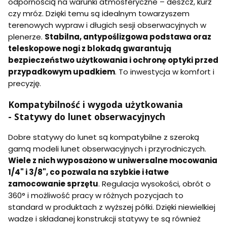
odpornością na warunki atmosferyczne – deszcz, kurz
czy mróz. Dzięki temu są idealnym towarzyszem
terenowych wypraw i długich sesji obserwacyjnych w
plenerze.
Stabilna, antypoślizgowa podstawa oraz
teleskopowe nogi z blokadą gwarantują
bezpieczeństwo użytkowania i ochronę optyki przed
przypadkowym upadkiem
. To inwestycja w komfort i
precyzję.
Kompatybilność i wygoda użytkowania
- Statywy do lunet obserwacyjnych
Dobre statywy do lunet są kompatybilne z szeroką
gamą modeli lunet obserwacyjnych i przyrodniczych.
Wiele z nich wyposażono w uniwersalne mocowania
1/4" i 3/8", co pozwala na szybkie i łatwe
zamocowanie sprzętu
. Regulacja wysokości, obrót o
360° i możliwość pracy w różnych pozycjach to
standard w produktach z wyższej półki. Dzięki niewielkiej
wadze i składanej konstrukcji statywy te są również