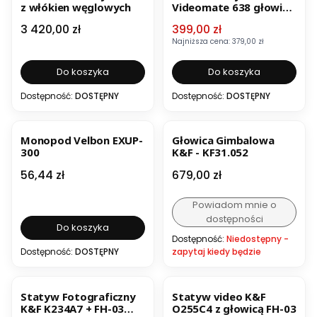
z włókien węglowych
Videomate 638 głowica
na stałe
Cena
Cena promocyjna
3 420,00 zł
399,00 zł
Najniższa cena:
379,00 zł
Do koszyka
Do koszyka
Dostępność:
DOSTĘPNY
Dostępność:
DOSTĘPNY
BESTSELLER
BESTSELLER
Monopod Velbon EXUP-
Głowica Gimbalowa
300
K&F - KF31.052
Cena
Cena
56,44 zł
679,00 zł
Powiadom mnie o
dostępności
Do koszyka
Dostępność:
Niedostępny -
Dostępność:
DOSTĘPNY
zapytaj kiedy będzie
BESTSELLER
Statyw Fotograficzny
Statyw video K&F
K&F K234A7 + FH-03
O255C4 z głowicą FH-03