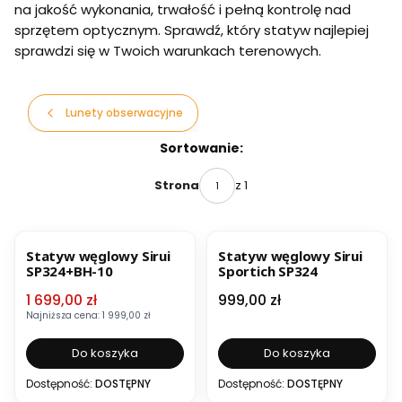
na jakość wykonania, trwałość i pełną kontrolę nad
sprzętem optycznym. Sprawdź, który statyw najlepiej
sprawdzi się w Twoich warunkach terenowych.
Lunety obserwacyjne
Lista produktów
Sortowanie:
z 1
Strona
OKAZJA
BESTSELLER
Statyw węglowy Sirui
Statyw węglowy Sirui
SP324+BH-10
Sportich SP324
Cena promocyjna
Cena
1 699,00 zł
999,00 zł
Najniższa cena:
1 999,00 zł
Do koszyka
Do koszyka
Dostępność:
DOSTĘPNY
Dostępność:
DOSTĘPNY