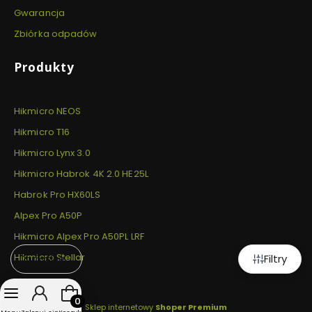
Gwarancja
Zbiórka odpadów
Produkty
Hikmicro NEOS
Hikmicro T16
Hikmicro Lynx 3.0
Hikmicro Habrok 4K 2.0 HE25L
Habrok Pro HX60LS
Alpex Pro A50P
Hikmicro Alpex Pro A50PL LRF
Hikmicro Stellar
Filtry
Domyślne
Produkty w koszyku: 0. Zobacz szczegóły
Sklep internetowy
Shoper Premium