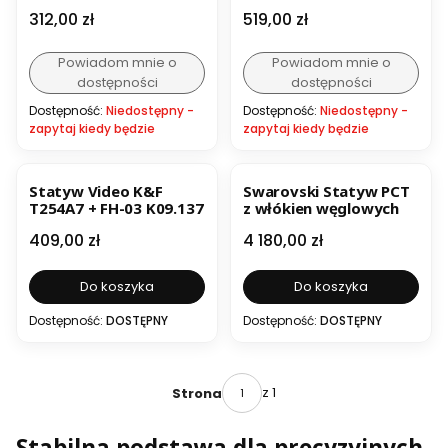
(KF09.136)
Cena
Cena
312,00 zł
519,00 zł
Powiadom mnie o
Powiadom mnie o
dostępności
dostępności
Dostępność:
Niedostępny -
Dostępność:
Niedostępny -
zapytaj kiedy będzie
zapytaj kiedy będzie
BESTSELLER
Statyw Video K&F
Swarovski Statyw PCT
T254A7 + FH-03 K09.137
z włókien węglowych
Cena
Cena
409,00 zł
4 180,00 zł
Do koszyka
Do koszyka
Dostępność:
DOSTĘPNY
Dostępność:
DOSTĘPNY
z 1
Strona
Stabilna podstawa dla precyzyjnych