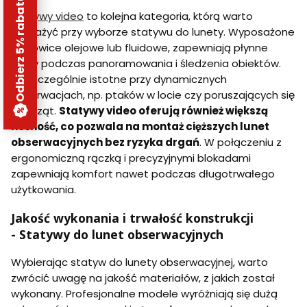
Odbierz 5% rabatu
Statywy video
to kolejna kategoria, którą warto
rozważyć przy wyborze statywu do lunety. Wyposażone
w głowice olejowe lub fluidowe, zapewniają płynne
ruchy podczas panoramowania i śledzenia obiektów.
To szczególnie istotne przy dynamicznych
obserwacjach, np. ptaków w locie czy poruszających się
zwierząt.
Statywy video oferują również większą
nośność, co pozwala na montaż cięższych lunet
obserwacyjnych bez ryzyka drgań
. W połączeniu z
ergonomiczną rączką i precyzyjnymi blokadami
zapewniają komfort nawet podczas długotrwałego
użytkowania.
Jakość wykonania i trwałość konstrukcji
- Statywy do lunet obserwacyjnych
Wybierając statyw do lunety obserwacyjnej, warto
zwrócić uwagę na jakość materiałów, z jakich został
wykonany. Profesjonalne modele wyróżniają się dużą