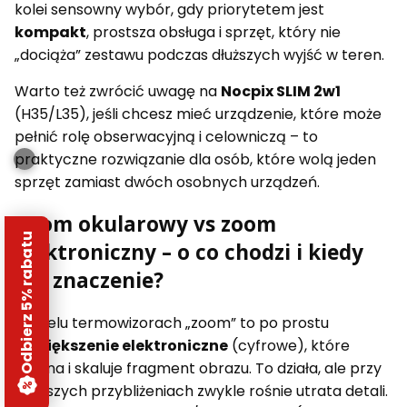
kolei sensowny wybór, gdy priorytetem jest
kompakt
, prostsza obsługa i sprzęt, który nie
„dociąża” zestawu podczas dłuższych wyjść w teren.
Warto też zwrócić uwagę na
Nocpix SLIM 2w1
(H35/L35), jeśli chcesz mieć urządzenie, które może
pełnić rolę obserwacyjną i celowniczą – to
praktyczne rozwiązanie dla osób, które wolą jeden
sprzęt zamiast dwóch osobnych urządzeń.
Zoom okularowy vs zoom
Odbierz 5% rabatu
elektroniczny – o co chodzi i kiedy
ma znaczenie?
W wielu termowizorach „zoom” to po prostu
powiększenie elektroniczne
(cyfrowe), które
wycina i skaluje fragment obrazu. To działa, ale przy
większych przybliżeniach zwykle rośnie utrata detali.