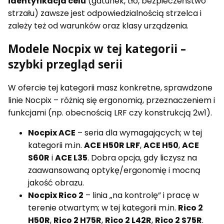
identyfikacja celu
(gatunek, tło, bezpieczeństwo
strzału) zawsze jest odpowiedzialnością strzelca i
zależy też od warunków oraz klasy urządzenia.
Modele Nocpix w tej kategorii –
szybki przegląd serii
W ofercie tej kategorii masz konkretne, sprawdzone
linie Nocpix – różnią się ergonomią, przeznaczeniem i
funkcjami (np. obecnością LRF czy konstrukcją 2w1).
Nocpix ACE
– seria dla wymagających; w tej
kategorii m.in.
ACE H50R LRF
,
ACE H50
,
ACE
S60R
i
ACE L35
. Dobra opcja, gdy liczysz na
zaawansowaną optykę/ergonomię i mocną
jakość obrazu.
Nocpix Rico 2
– linia „na kontrolę” i pracę w
terenie otwartym; w tej kategorii m.in.
Rico 2
H50R
,
Rico 2 H75R
,
Rico 2 L42R
,
Rico 2 S75R
.