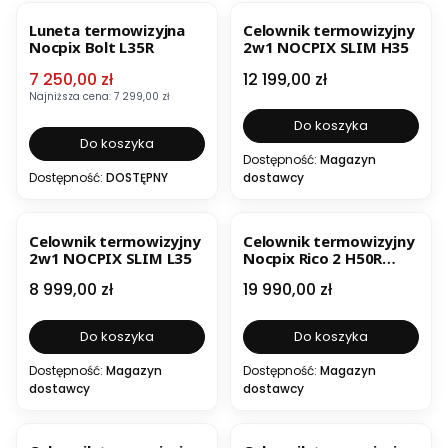
OKAZJA
Luneta termowizyjna
Celownik termowizyjny
Nocpix Bolt L35R
2w1 NOCPIX SLIM H35
Cena promocyjna
Cena
7 250,00 zł
12 199,00 zł
Najniższa cena:
7 299,00 zł
Do koszyka
Do koszyka
Dostępność:
Magazyn
Dostępność:
DOSTĘPNY
dostawcy
Celownik termowizyjny
Celownik termowizyjny
2w1 NOCPIX SLIM L35
Nocpix Rico 2 H50R
RATY 40x0%
Cena
Cena
8 999,00 zł
19 990,00 zł
Do koszyka
Do koszyka
Dostępność:
Magazyn
Dostępność:
Magazyn
dostawcy
dostawcy