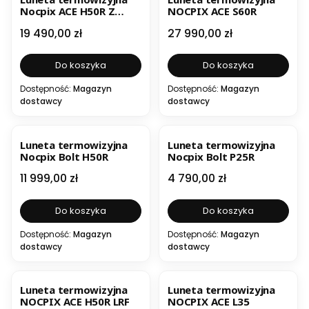
Nocpix ACE H50R Z
NOCPIX ACE S60R
Szyną
Cena
Cena
19 490,00 zł
27 990,00 zł
Do koszyka
Do koszyka
Dostępność:
Magazyn
Dostępność:
Magazyn
dostawcy
dostawcy
BESTSELLER
Luneta termowizyjna
Luneta termowizyjna
Nocpix Bolt H50R
Nocpix Bolt P25R
Cena
Cena
11 999,00 zł
4 790,00 zł
Do koszyka
Do koszyka
Dostępność:
Magazyn
Dostępność:
Magazyn
dostawcy
dostawcy
Luneta termowizyjna
Luneta termowizyjna
NOCPIX ACE H50R LRF
NOCPIX ACE L35