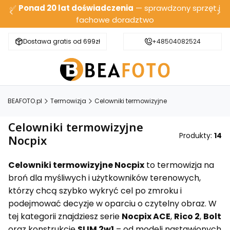
✅
Ponad 20 lat doświadczenia
— sprawdzony sprzęt i
fachowe doradztwo
Dostawa gratis od 699zł
Bezpieczna wysyłka
+48504082524
BEAFOTO.pl
Termowizja
Celowniki termowizyjne
Celowniki termowizyjne
Produkty:
14
Nocpix
Celowniki termowizyjne Nocpix
to termowizja na
broń dla myśliwych i użytkowników terenowych,
którzy chcą szybko wykryć cel po zmroku i
podejmować decyzje w oparciu o czytelny obraz. W
tej kategorii znajdziesz serie
Nocpix ACE
,
Rico 2
,
Bolt
oraz konstrukcje
SLIM 2w1
– od modeli nastawionych