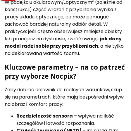
W podejściu okularowym/„optycznym” (zależnie od
konstrukcji) część wrażeń z przybliżenia wynika z
pracy układu optycznego, co może pomagać
zachować bardziej naturalny odbiór detali. W
praktyce: jeśli często obserwujesz mniejsze obiekty
lub pracujesz na dystansie, zwróć uwagę,
jak dany
model radzi sobie przy przybliżeniach
, a nie tylko
na deklarowaną wartość zoomu.
Kluczowe parametry – na co patrzeć
przy wyborze Nocpix?
Żeby dobrać celownik do realnych warunków, skup
się na parametrach, które mają bezpośredni wpływ
na obraz i komfort pracy:
Rozdzielczość sensora
– wpływa na ilość
szczegółów i łatwość rozpoznania.
Czułość termiczna (NETD)
– im niższa, tym