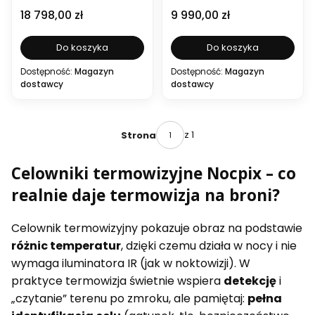
Cena
Cena
18 798,00 zł
9 990,00 zł
Do koszyka
Do koszyka
Dostępność:
Magazyn
Dostępność:
Magazyn
dostawcy
dostawcy
z 1
Strona
Celowniki termowizyjne Nocpix – co
realnie daje termowizja na broni?
Celownik termowizyjny pokazuje obraz na podstawie
różnic temperatur
, dzięki czemu działa w nocy i nie
wymaga iluminatora IR (jak w noktowizji). W
praktyce termowizja świetnie wspiera
detekcję
i
„czytanie” terenu po zmroku, ale pamiętaj:
pełna