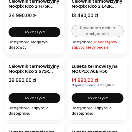
Celownik termowizyjny
Celownik termowizyjny
Nocpix Rico 2 H75R
Nocpix Rico 2 L42R
RATY 40x0%
RATY 40x0%
Cena
Cena
24 990,00 zł
13 490,00 zł
Powiadom mnie o
Do koszyka
dostępności
Dostępność:
Magazyn
Dostępność:
Niedostępny -
dostawcy
zapytaj kiedy będzie
OKAZJA
Celownik termowizyjny
Luneta termowizyjna
Nocpix Rico 2 S75R
NOCPIX ACE H50
RATY 40x0%
Cena
Cena promocyjna
39 990,00 zł
14 990,00 zł
Najniższa cena:
14 999,00 zł
Do koszyka
Do koszyka
Dostępność:
Zapytaj o
Dostępność:
Zapytaj o
dostępność
dostępność
Luneta termowizyjna
Luneta termowizyjna