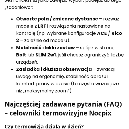
Jeśli chcesz szybko zawęzić wybór, podejdź do tego
„zadaniowo”:
Otwarte pola / zmienne dystanse
– rozważ
modele z
LRF
i rozwiązania nastawione na
kontrolę (np. wybrane konfiguracje
ACE
/
Rico
2
– zależnie od modelu).
Mobilność i lekki zestaw
– spójrz w stronę
Bolt
lub
SLIM 2w1
, jeśli chcesz ograniczyć liczbę
urządzeń.
Zasiadka i dłuższa obserwacja
– zwracaj
uwagę na ergonomię, stabilność obrazu i
komfort pracy w czasie (to często ważniejsze
niż „maksymalny zoom”).
Najczęściej zadawane pytania (FAQ)
– celowniki termowizyjne Nocpix
Czy termowizja działa w dzień?