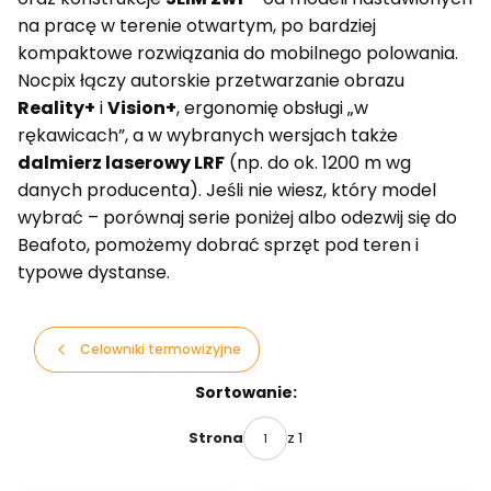
na pracę w terenie otwartym, po bardziej
kompaktowe rozwiązania do mobilnego polowania.
Nocpix łączy autorskie przetwarzanie obrazu
Reality+
i
Vision+
, ergonomię obsługi „w
rękawicach”, a w wybranych wersjach także
dalmierz laserowy LRF
(np. do ok. 1200 m wg
danych producenta). Jeśli nie wiesz, który model
wybrać – porównaj serie poniżej albo odezwij się do
Beafoto, pomożemy dobrać sprzęt pod teren i
typowe dystanse.
Celowniki termowizyjne
Lista produktów
Sortowanie:
z 1
Strona