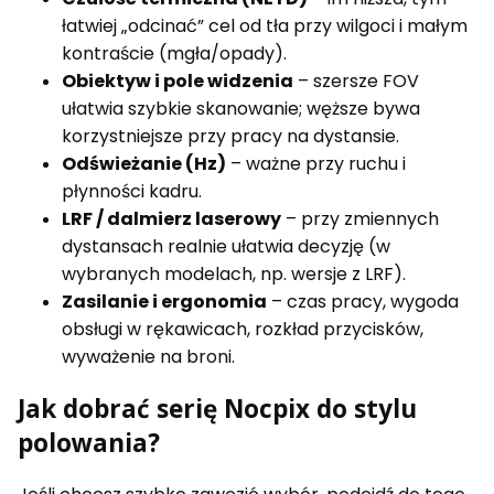
łatwiej „odcinać” cel od tła przy wilgoci i małym
kontraście (mgła/opady).
Obiektyw i pole widzenia
– szersze FOV
ułatwia szybkie skanowanie; węższe bywa
korzystniejsze przy pracy na dystansie.
Odświeżanie (Hz)
– ważne przy ruchu i
płynności kadru.
LRF / dalmierz laserowy
– przy zmiennych
dystansach realnie ułatwia decyzję (w
wybranych modelach, np. wersje z LRF).
Zasilanie i ergonomia
– czas pracy, wygoda
obsługi w rękawicach, rozkład przycisków,
wyważenie na broni.
Jak dobrać serię Nocpix do stylu
polowania?