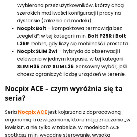
Wybierana przez użytkowników, którzy chcą
szerokich możliwości konfiguracji i pracy na
dystansie (zależnie od modelu).
Nocpix Bolt
– kompaktowa termowizja bez
„cegiełki”; w tej kategorii m.in.
Bolt P25R
i
Bolt
L35R
. Dobre, gdy liczy się mobilność i prostota.
Nocpix SLIM 2w1
– hybryda do obserwacji i
celowania w jednym korpusie; w tej kategorii
SLIM H35
oraz
SLIM L35
. Sensowny wybór, jeśli
chcesz ograniczyć liczbę urządzeń w terenie.
Nocpix ACE – czym wyróżnia się ta
seria?
Seria
Nocpix ACE
jest kojarzona z dopracowaną
ergonomią i rozwiązaniami, które mają znaczenie „w
łowisku”, a nie tylko w tabelce. W modelach ACE
spotkasz m.in. wygodne sterowanie, wysoką