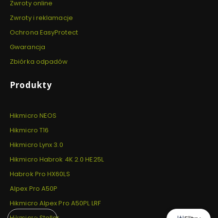
Zwroty online
Zwroty i reklamacje
Ochrona EasyProtect
Gwarancja
Zbiórka odpadów
Produkty
Hikmicro NEOS
Hikmicro T16
Hikmicro Lynx 3.0
Hikmicro Habrok 4K 2.0 HE25L
Habrok Pro HX60LS
Alpex Pro A50P
Hikmicro Alpex Pro A50PL LRF
Hikmicro Stellar