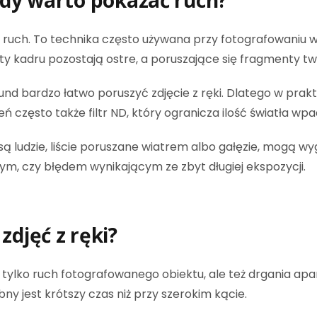
iedy warto pokazać ruch?
 ruch. To technika często używana przy fotografowaniu 
 kadru pozostają ostre, a poruszające się fragmenty two
und bardzo łatwo poruszyć zdjęcie z ręki. Dlatego w prakt
eń często także filtr ND, który ogranicza ilość światła w
rze są ludzie, liście poruszane wiatrem albo gałęzie, mo
m, czy błędem wynikającym ze zbyt długiej ekspozycji.
zdjęć z ręki?
 tylko ruch fotografowanego obiektu, ale też drgania apar
ny jest krótszy czas niż przy szerokim kącie.