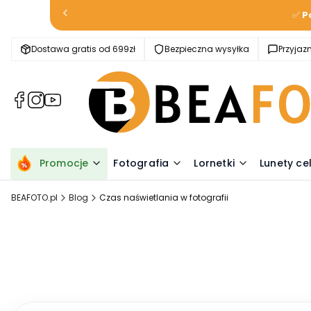
✅
P
Dostawa gratis od 699zł
Bezpieczna wysyłka
Przyja
(Otwiera
(Otwiera
(Otwiera
się
się
się
w
w
w
nowej
nowej
nowej
karcie)
karcie)
karcie)
Promocje
Fotografia
Lornetki
Lunety ce
BEAFOTO.pl
Blog
Czas naświetlania w fotografii