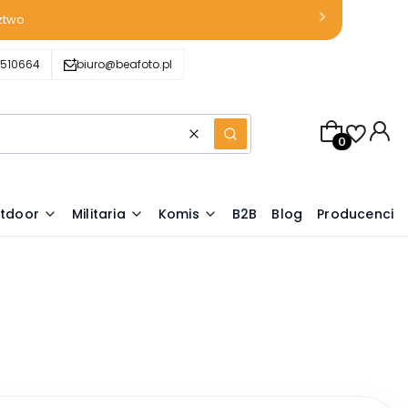
ztwo
510664
biuro@beafoto.pl
Produkty w k
Wyczyść
Szukaj
tdoor
Militaria
Komis
B2B
Blog
Producenci