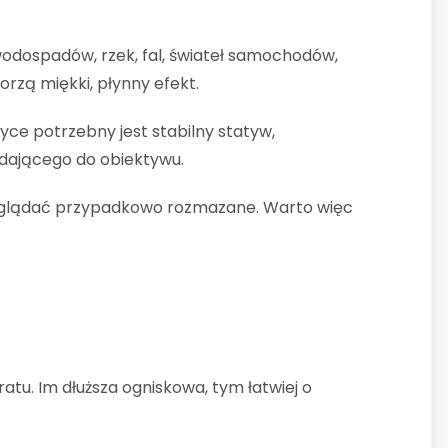
wodospadów, rzek, fal, świateł samochodów,
rzą miękki, płynny efekt.
yce potrzebny jest stabilny statyw,
padającego do obiektywu.
gą wyglądać przypadkowo rozmazane. Warto więc
atu. Im dłuższa ogniskowa, tym łatwiej o