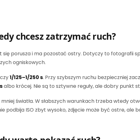
iedy chcesz zatrzymać ruch?
 się porusza i ma pozostać ostry. Dotyczy to fotografii sp
ższych ogniskowych.
rczy
1/125–1/250 s
. Przy szybszym ruchu bezpieczniej za
s
albo krócej. Nie są to sztywne reguły, ale dobry punkt s
 mniej światła. W słabszych warunkach trzeba wtedy otwo
e podbija ISO zbyt wysoko, zdjęcie może być ostre, ale b