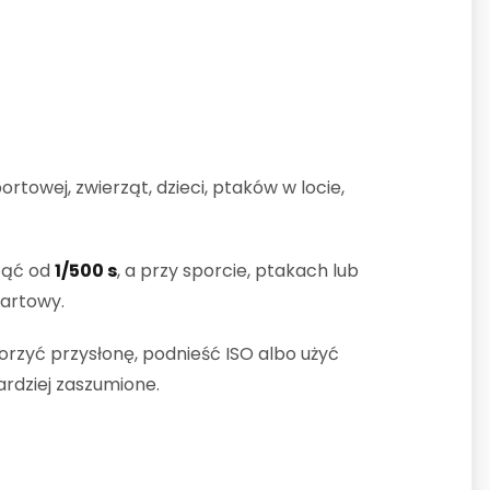
ortowej, zwierząt, dzieci, ptaków w locie,
cząć od
1/500 s
, a przy sporcie, ptakach lub
tartowy.
rzyć przysłonę, podnieść ISO albo użyć
ardziej zaszumione.