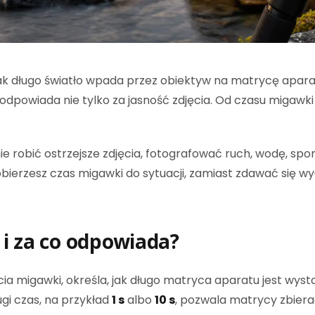
 jak długo światło wpada przez obiektyw na matrycę apa
 odpowiada nie tylko za jasność zdjęcia. Od czasu migawki
e robić ostrzejsze zdjęcia, fotografować ruch, wodę, spo
bierzesz czas migawki do sytuacji, zamiast zdawać się w
a i za co odpowiada?
 migawki, określa, jak długo matryca aparatu jest wystaw
ugi czas, na przykład
1 s
albo
10 s
, pozwala matrycy zbierać