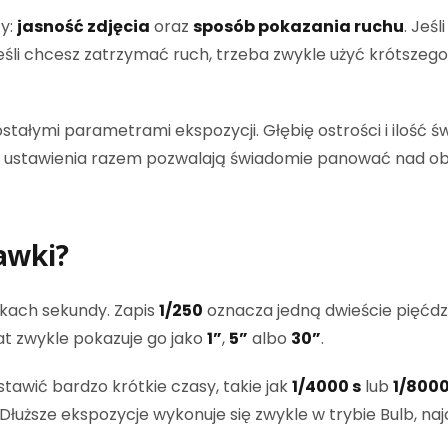
y:
jasność zdjęcia
oraz
sposób pokazania ruchu
. Jeś
eśli chcesz zatrzymać ruch, trzeba zwykle użyć krótszeg
ałymi parametrami ekspozycji. Głębię ostrości i ilość św
zy ustawienia razem pozwalają świadomie panować nad o
awki?
mkach sekundy. Zapis
1/250
oznacza jedną dwieście pięćdz
at zwykle pokazuje go jako
1”
,
5”
albo
30”
.
awić bardzo krótkie czasy, takie jak
1/4000 s
lub
1/8000
 Dłuższe ekspozycje wykonuje się zwykle w trybie Bulb, 