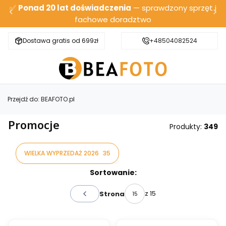
✅
Ponad 20 lat doświadczenia
— sprawdzony sprzęt i
fachowe doradztwo
Dostawa gratis od 699zł
Bezpieczna wysyłka
+48504082524
Przejdź do:
BEAFOTO.pl
Promocje
Produkty:
349
WIELKA WYPRZEDAŻ 2026
35
Lista produktów
Sortowanie:
z 15
Strona
Poprzednie produkty