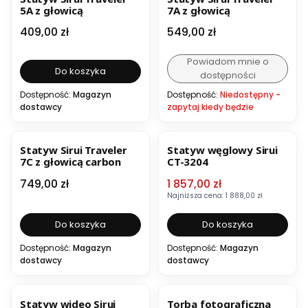
5A z głowicą
7A z głowicą
Cena
Cena
409,00 zł
549,00 zł
Powiadom mnie o
Do koszyka
dostępności
Dostępność:
Magazyn
Dostępność:
Niedostępny -
dostawcy
zapytaj kiedy będzie
OKAZJA
Statyw Sirui Traveler
Statyw węglowy Sirui
7C z głowicą carbon
CT-3204
Cena
Cena promocyjna
749,00 zł
1 857,00 zł
Najniższa cena:
1 888,00 zł
Do koszyka
Do koszyka
Dostępność:
Magazyn
Dostępność:
Magazyn
dostawcy
dostawcy
Statyw wideo Sirui
Torba fotograficzna