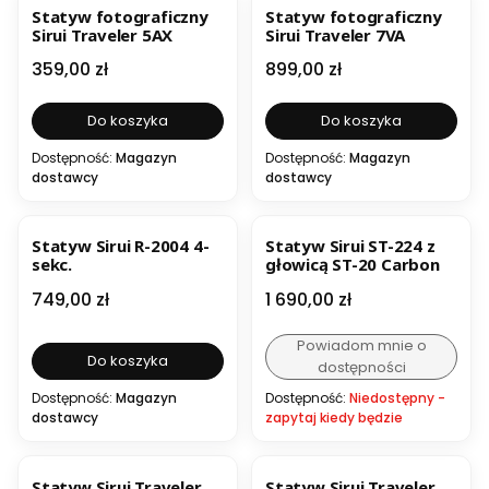
Statyw fotograficzny
Statyw fotograficzny
Sirui Traveler 5AX
Sirui Traveler 7VA
Cena
Cena
359,00 zł
899,00 zł
Do koszyka
Do koszyka
Dostępność:
Magazyn
Dostępność:
Magazyn
dostawcy
dostawcy
Statyw Sirui R-2004 4-
Statyw Sirui ST-224 z
sekc.
głowicą ST-20 Carbon
Cena
Cena
749,00 zł
1 690,00 zł
Powiadom mnie o
Do koszyka
dostępności
Dostępność:
Magazyn
Dostępność:
Niedostępny -
dostawcy
zapytaj kiedy będzie
Statyw Sirui Traveler
Statyw Sirui Traveler