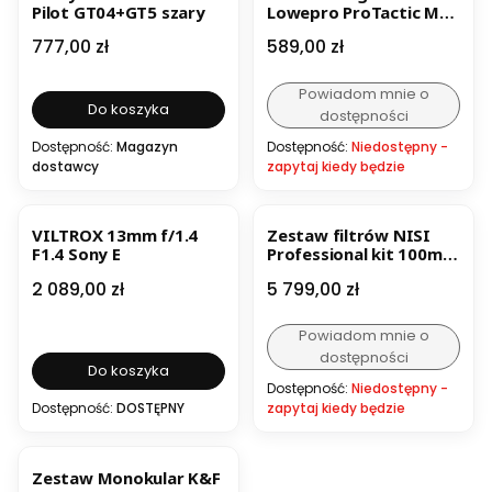
Pilot GT04+GT5 szary
Lowepro ProTactic MG
160 AW II
Cena
Cena
777,00 zł
589,00 zł
Powiadom mnie o
Do koszyka
dostępności
Dostępność:
Magazyn
Dostępność:
Niedostępny -
dostawcy
zapytaj kiedy będzie
VILTROX 13mm f/1.4
Zestaw filtrów NISI
F1.4 Sony E
Professional kit 100mm
System V7
Cena
Cena
2 089,00 zł
5 799,00 zł
Powiadom mnie o
dostępności
Do koszyka
Dostępność:
Niedostępny -
Dostępność:
DOSTĘPNY
zapytaj kiedy będzie
BESTSELLER
Zestaw Monokular K&F