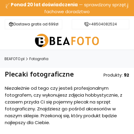
✅
Ponad 20 lat doświadczenia
— sprawdzony sprzęt i
fachowe doradztwo
Dostawa gratis od 699zł
Bezpieczna wysyłka
+48504082524
BEAFOTO.pl
Fotografia
Plecaki fotograficzne
Produkty:
92
Niezależnie od tego czy jesteś profesjonalnym
fotografem, czy wykonujesz zdjęcia hobbystycznie, z
czasem przyda Ci się pojemny plecak na sprzęt
fotograficzny. Znajdziesz go pośród akcesoriów w
naszym sklepie. Przekonaj się, który produkt będzie
najlepszy dla Ciebie.