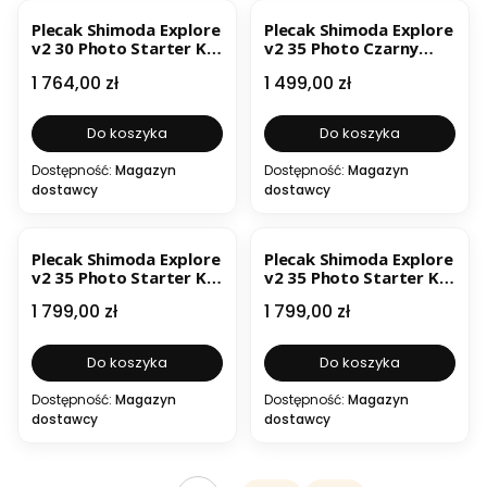
Plecak Shimoda Explore
Plecak Shimoda Explore
v2 30 Photo Starter Kit
v2 35 Photo Czarny
Zielony
(bez wkładu)
Cena
Cena
1 764,00 zł
1 499,00 zł
Do koszyka
Do koszyka
Dostępność:
Magazyn
Dostępność:
Magazyn
dostawcy
dostawcy
Plecak Shimoda Explore
Plecak Shimoda Explore
v2 35 Photo Starter Kit
v2 35 Photo Starter Kit
Czarny
Zielony
Cena
Cena
1 799,00 zł
1 799,00 zł
Do koszyka
Do koszyka
Dostępność:
Magazyn
Dostępność:
Magazyn
dostawcy
dostawcy