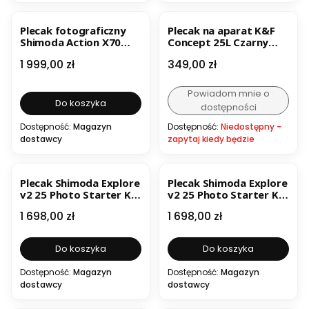
BESTSELLER
Plecak fotograficzny
Plecak na aparat K&F
Shimoda Action X70
Concept 25L Czarny
Starter Kit czarny
KF13.300
Cena
Cena
1 999,00 zł
349,00 zł
Powiadom mnie o
Do koszyka
dostępności
Dostępność:
Magazyn
Dostępność:
Niedostępny -
dostawcy
zapytaj kiedy będzie
Plecak Shimoda Explore
Plecak Shimoda Explore
v2 25 Photo Starter Kit
v2 25 Photo Starter Kit
Czarny
Zielony
Cena
Cena
1 698,00 zł
1 698,00 zł
Do koszyka
Do koszyka
Dostępność:
Magazyn
Dostępność:
Magazyn
dostawcy
dostawcy