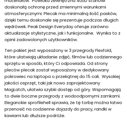
materiałów. Powłoka zewnętrzna 400D stanowi
doskonałą ochronę przed zmiennymi warunkami
atmosferycznymi. Plecak ma minimalną ilość pasków,
dzięki temu doskonale się prezentuje podczas długich
wędrówek. Peak Design Everyday oferuje zarówno
aktualizacje stylistyczne, jak i funkcjonalne. Wynika to z
opinii zadowolonych użytkowników.
Ten pakiet jest wyposażony w 3 przegrody Flexfold,
które ułatwiają układanie zdjęć, filmów lub codziennego
sprzętu w sposób, który Ci odpowiada. Od strony
pleców plecak został wyposażony w dedykowany
pokrowiec na laptopa o przekątnej do 15 cali. Wysokiej
jakości osprzęt, taki jak nowo zaprojektowany
MagLatch, ułatwia szybki dostęp od góry. Wspomagają
to dwie boczne przegrody z wodoodpornymi zamkami.
Eleganckie sprofilehell sprawia, że tę torbę można łatwo
przenosić na codzienne dojazdy do pracy, randki w
kawiarni lub dłuższe podróże.