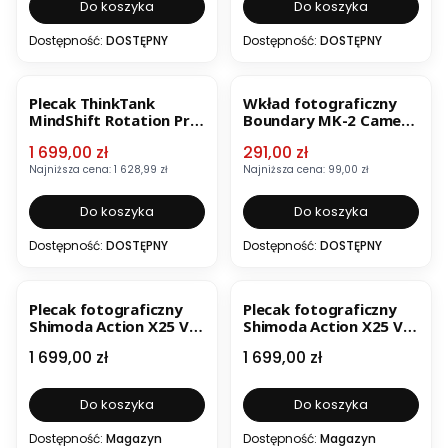
Do koszyka
Do koszyka
Dostępność:
DOSTĘPNY
Dostępność:
DOSTĘPNY
OKAZJA
OKAZJA
Plecak ThinkTank
Wkład fotograficzny
MindShift Rotation Pro
Boundary MK-2 Camera
50+L
Cube
Cena promocyjna
Cena promocyjna
1 699,00 zł
291,00 zł
Najniższa cena:
1 628,99 zł
Najniższa cena:
99,00 zł
Do koszyka
Do koszyka
Dostępność:
DOSTĘPNY
Dostępność:
DOSTĘPNY
Plecak fotograficzny
Plecak fotograficzny
Shimoda Action X25 V2
Shimoda Action X25 V2
Starter Kit Czarny
Starter Kit Zielony
Cena
Cena
1 699,00 zł
1 699,00 zł
Do koszyka
Do koszyka
Dostępność:
Magazyn
Dostępność:
Magazyn