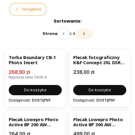
Fotografia
Lista produktów
Sortowanie:
z 4
Strona
Następne produkty
OKAZJA
BESTSELLER
BESTSELLER
Torba Boundary CB-1
Plecak fotograficzny
Photo Insert
K&F Concept 20L DSRL
Czarny
Cena promocyjna
Cena
268,90 zł
238,00 zł
Najniższa cena:
59,00 zł
Do koszyka
Do koszyka
Dostępność:
DOSTĘPNY
Dostępność:
DOSTĘPNY
BESTSELLER
Plecak Lowepro Photo
Plecak Lowepro Photo
Active BP 200 AW
Active BP 300 AW
niebiesko-czarny
niebiesko-czarny
Cena
Cena
264,00 zł
499,00 zł
PROMOCJA