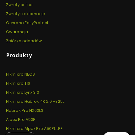
Zwroty online
Zwroty i reklamacje
Ochrona EasyProtect
Gwarancja
Zbiórka odpadów
Produkty
Hikmicro NEOS
Hikmicro T16
Hikmicro Lynx 3.0
Hikmicro Habrok 4K 2.0 HE25L
Habrok Pro HX60LS
Alpex Pro A50P
Hikmicro Alpex Pro A50PL LRF