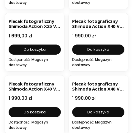
dostawcy
dostawcy
Plecak fotograficzny
Plecak fotograficzny
Shimoda Action X25 V2
Shimoda Action X40 V2
Starter Kit Żółty
Starter Kit Czarny
Cena
Cena
1 699,00 zł
1 990,00 zł
Do koszyka
Do koszyka
Dostępność:
Magazyn
Dostępność:
Magazyn
dostawcy
dostawcy
Plecak fotograficzny
Plecak fotograficzny
Shimoda Action X40 V2
Shimoda Action X40 V2
Starter Kit Zielony
Starter Kit Żółty
Cena
Cena
1 990,00 zł
1 990,00 zł
Do koszyka
Do koszyka
Dostępność:
Magazyn
Dostępność:
Magazyn
dostawcy
dostawcy