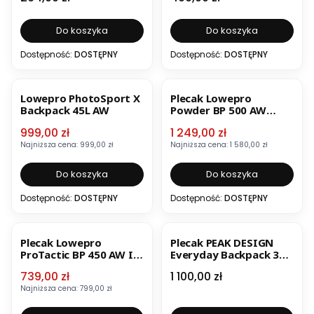
Do koszyka
Do koszyka
Dostępność:
DOSTĘPNY
Dostępność:
DOSTĘPNY
OKAZJA
OKAZJA
Lowepro PhotoSport X
Plecak Lowepro
Backpack 45L AW
Powder BP 500 AW
pomarańczowy
Cena promocyjna
Cena promocyjna
999,00 zł
1 249,00 zł
Najniższa cena:
999,00 zł
Najniższa cena:
1 580,00 zł
Do koszyka
Do koszyka
Dostępność:
DOSTĘPNY
Dostępność:
DOSTĘPNY
OKAZJA
BESTSELLER
Plecak Lowepro
Plecak PEAK DESIGN
ProTactic BP 450 AW II
Everyday Backpack 30L
GL
v2 - Grafitowy
Cena promocyjna
Cena
739,00 zł
1 100,00 zł
Najniższa cena:
799,00 zł