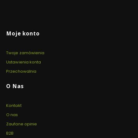
DARMOWA WYSYŁKA
WYSYŁKA TEGO SAMEGO
BEZP
DNIA
Dla zamówień powyżej 999 PLN
Dzięki 
Dla zamówień złożonych do
szyfro
14:00
Linki w stopce
Moje konto
Twoje zamówienia
Ustawienia konta
Przechowalnia
O Nas
Kontakt
O nas
Zaufane opinie
B2B