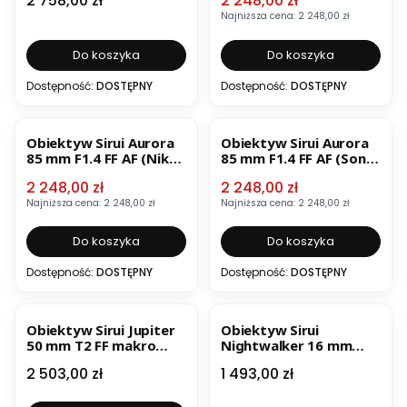
2 758,00 zł
2 248,00 zł
Najniższa cena:
2 248,00 zł
Do koszyka
Do koszyka
Dostępność:
DOSTĘPNY
Dostępność:
DOSTĘPNY
OKAZJA
OKAZJA
BESTSELLER
Obiektyw Sirui Aurora
Obiektyw Sirui Aurora
85 mm F1.4 FF AF (Nikon
85 mm F1.4 FF AF (Sony
Z)
E)
Cena promocyjna
Cena promocyjna
2 248,00 zł
2 248,00 zł
Najniższa cena:
2 248,00 zł
Najniższa cena:
2 248,00 zł
Do koszyka
Do koszyka
Dostępność:
DOSTĘPNY
Dostępność:
DOSTĘPNY
Obiektyw Sirui Jupiter
Obiektyw Sirui
50 mm T2 FF makro
Nightwalker 16 mm
(mocowanie PL)
T1.2 S35 (Sony E)
Cena
Cena
2 503,00 zł
1 493,00 zł