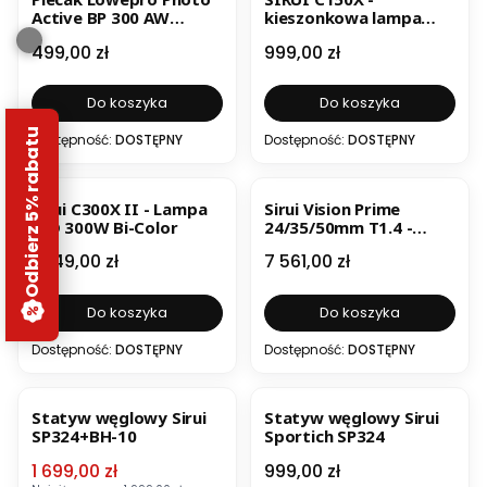
Active BP 300 AW
kieszonkowa lampa
niebiesko-czarny
ręczna 150 W
Cena
Cena
499,00 zł
999,00 zł
Do koszyka
Do koszyka
Odbierz 5% rabatu
Dostępność:
DOSTĘPNY
Dostępność:
DOSTĘPNY
BESTSELLER
Sirui C300X II - Lampa
Sirui Vision Prime
LED 300W Bi-Color
24/35/50mm T1.4 -
zestaw obiektywów
Cena
Cena
1 649,00 zł
7 561,00 zł
filmowych
Do koszyka
Do koszyka
Dostępność:
DOSTĘPNY
Dostępność:
DOSTĘPNY
OKAZJA
BESTSELLER
Statyw węglowy Sirui
Statyw węglowy Sirui
SP324+BH-10
Sportich SP324
Cena promocyjna
Cena
1 699,00 zł
999,00 zł