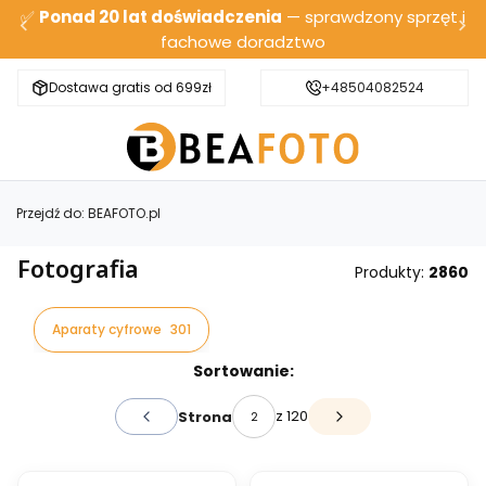
✅
Ponad 20 lat doświadczenia
— sprawdzony sprzęt i
fachowe doradztwo
Dostawa gratis od 699zł
Bezpieczna wysyłka
+48504082524
Przejdź do:
BEAFOTO.pl
Fotografia
Produkty:
2860
Aparaty cyfrowe
301
Lista produktów
Sortowanie:
z 120
Strona
Poprzednie produkty
Następne produkty