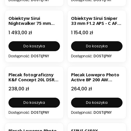
Obiektyw Sirui
Obiektyw Sirui Sniper
Nightwalker 75 mm
33 mm F1.2 APS - C AF
T1.2 S35 (Sony E)
(Nikon Z)
Cena
Cena
1 493,00 zł
1 154,00 zł
Do koszyka
Do koszyka
Dostępność:
DOSTĘPNY
Dostępność:
DOSTĘPNY
BESTSELLER
BESTSELLER
Plecak fotograficzny
Plecak Lowepro Photo
K&F Concept 20L DSRL
Active BP 200 AW
Czarny
niebiesko-czarny
Cena
Cena
238,00 zł
264,00 zł
PROMOCJA
Do koszyka
Do koszyka
Dostępność:
DOSTĘPNY
Dostępność:
DOSTĘPNY
Plecak Lowepro Photo
SIRUI C150X -