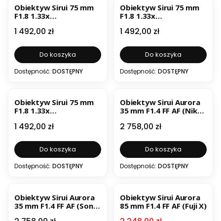
Obiektyw Sirui 75 mm
Obiektyw Sirui 75 mm
F1.8 1.33x
F1.8 1.33x
anamorficzny (Fuji X)
anamorficzny (Nikon Z)
Cena
Cena
1 492,00 zł
1 492,00 zł
Do koszyka
Do koszyka
Dostępność:
DOSTĘPNY
Dostępność:
DOSTĘPNY
Obiektyw Sirui 75 mm
Obiektyw Sirui Aurora
F1.8 1.33x
35 mm F1.4 FF AF (Nikon
anamorficzny (Sony E)
Z)
Cena
Cena
1 492,00 zł
2 758,00 zł
Do koszyka
Do koszyka
Dostępność:
DOSTĘPNY
Dostępność:
DOSTĘPNY
BESTSELLER
OKAZJA
Obiektyw Sirui Aurora
Obiektyw Sirui Aurora
35 mm F1.4 FF AF (Sony
85 mm F1.4 FF AF (Fuji X)
E)
Cena
Cena promocyjna