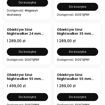
Do koszyka
Do koszyka
Dostępność:
Magazyn
dostawcy
Dostępność:
DOSTĘPNY
Obiektyw Sirui
Obiektyw Sirui
Nightwalker 24 mm
Nightwalker 35 mm
T1.2 S35 (Sony E)
T1.2 S35 (Sony E)
Cena
Cena
1 289,00 zł
1 289,00 zł
Do koszyka
Do koszyka
Dostępność:
DOSTĘPNY
Dostępność:
DOSTĘPNY
Obiektyw Sirui
Obiektyw Sirui
Nightwalker 55 mm
Nightwalker 55 mm
T1.2 S35 (Canon RF)
T1.2 S35 (Sony E)
Cena
Cena
1 499,00 zł
1 289,00 zł
Do koszyka
Do koszyka
Dostępność:
DOSTĘPNY
Dostępność:
DOSTĘPNY