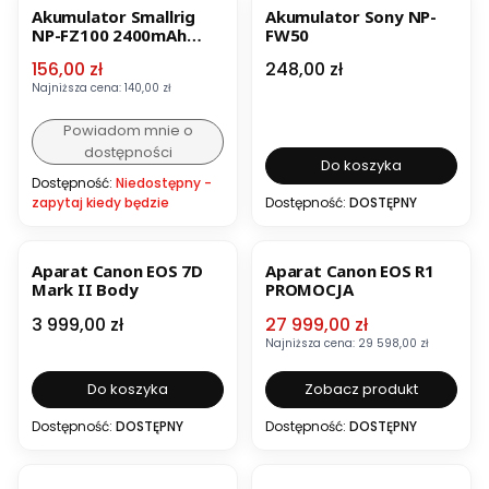
Akumulator Smallrig
Akumulator Sony NP-
NP-FZ100 2400mAh
FW50
4265B
Cena promocyjna
Cena
156,00 zł
248,00 zł
Najniższa cena:
140,00 zł
Powiadom mnie o
dostępności
Do koszyka
Dostępność:
Niedostępny -
zapytaj kiedy będzie
Dostępność:
DOSTĘPNY
BESTSELLER
OKAZJA
Aparat Canon EOS 7D
Aparat Canon EOS R1
Mark II Body
PROMOCJA
Cena
Cena promocyjna
3 999,00 zł
27 999,00 zł
Najniższa cena:
29 598,00 zł
Do koszyka
Zobacz produkt
Dostępność:
DOSTĘPNY
Dostępność:
DOSTĘPNY
BESTSELLER
NOWOŚĆ
BESTSELLER