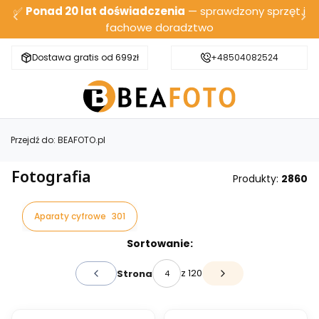
✅
Ponad 20 lat doświadczenia
— sprawdzony sprzęt i
fachowe doradztwo
Dostawa gratis od 699zł
Bezpieczna wysyłka
+48504082524
Przejdź do:
BEAFOTO.pl
Fotografia
Produkty:
2860
Aparaty cyfrowe
301
Lista produktów
Sortowanie:
z 120
Strona
Poprzednie produkty
Następne produkty
OKAZJA
BESTSELLER
BESTSELLER