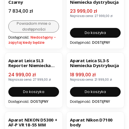
Czarny
Niemiecka dystrybucja
Cena
Cena promocyjna
7 834,00 zł
23 999,00 zł
Najniższa cena:
27 999,00 zł
Powiadom mnie o
dostępności
Do koszyka
Dostępność:
Niedostępny -
zapytaj kiedy będzie
Dostępność:
DOSTĘPNY
OKAZJA
BESTSELLER
OKAZJA
Aparat Leica SL3
Aparat Leica SL3-S
Reporter Niemiecka
Niemiecka Dystrybucja
Dystrybucja
Cena promocyjna
Cena promocyjna
24 999,00 zł
18 999,00 zł
Najniższa cena:
27 999,00 zł
Najniższa cena:
21 999,00 zł
Do koszyka
Do koszyka
Dostępność:
DOSTĘPNY
Dostępność:
DOSTĘPNY
Aparat NIKON D5300 +
Aparat Nikon D7100
AF-P VR 18-55 MM
body