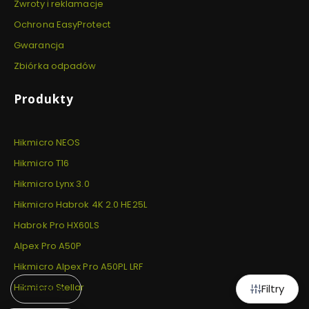
Zwroty i reklamacje
Ochrona EasyProtect
Gwarancja
Zbiórka odpadów
Produkty
Hikmicro NEOS
Hikmicro T16
Hikmicro Lynx 3.0
Hikmicro Habrok 4K 2.0 HE25L
Habrok Pro HX60LS
Alpex Pro A50P
Hikmicro Alpex Pro A50PL LRF
Hikmicro Stellar
Filtry
Domyślne