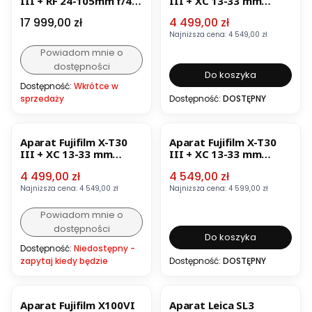
III + RF 24-105mm f/4L
III + XC 13-33 mm
IS USM
Czarny
Cena
Cena promocyjna
17 999,00 zł
4 499,00 zł
Najniższa cena:
4 549,00 zł
Powiadom mnie o
dostępności
Do koszyka
Dostępność:
Wkrótce w
sprzedaży
Dostępność:
DOSTĘPNY
OKAZJA
BESTSELLER
OKAZJA
BESTSELLER
Aparat Fujifilm X-T30
Aparat Fujifilm X-T30
III + XC 13-33 mm
III + XC 13-33 mm
Grafitowy
Srebrny
Cena promocyjna
Cena promocyjna
4 499,00 zł
4 549,00 zł
Najniższa cena:
4 549,00 zł
Najniższa cena:
4 599,00 zł
Powiadom mnie o
dostępności
Do koszyka
Dostępność:
Niedostępny -
zapytaj kiedy będzie
Dostępność:
DOSTĘPNY
BESTSELLER
OKAZJA
Aparat Fujifilm X100VI
Aparat Leica SL3