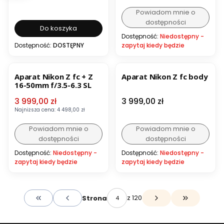
Powiadom mnie o
dostępności
Do koszyka
Dostępność:
Niedostępny -
Dostępność:
DOSTĘPNY
zapytaj kiedy będzie
OKAZJA
Aparat Nikon Z fc + Z
Aparat Nikon Z fc body
16-50mm f/3.5-6.3 SL
Cena promocyjna
Cena
3 999,00 zł
3 999,00 zł
Najniższa cena:
4 498,00 zł
Powiadom mnie o
Powiadom mnie o
dostępności
dostępności
Dostępność:
Niedostępny -
Dostępność:
Niedostępny -
zapytaj kiedy będzie
zapytaj kiedy będzie
z 120
Strona
Wróć do pierwszej strony z produktami
Przejdź do o