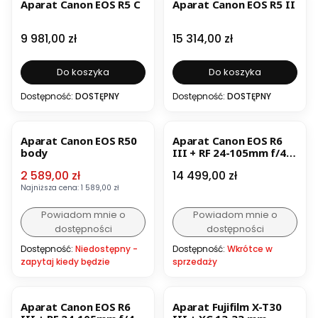
Aparat Canon EOS R5 C
Aparat Canon EOS R5 II
Cena
Cena
9 981,00 zł
15 314,00 zł
Do koszyka
Do koszyka
Dostępność:
DOSTĘPNY
Dostępność:
DOSTĘPNY
OKAZJA
Aparat Canon EOS R50
Aparat Canon EOS R6
body
III + RF 24-105mm f/4-
7.1 IS STM
Cena promocyjna
Cena
2 589,00 zł
14 499,00 zł
Najniższa cena:
1 589,00 zł
Powiadom mnie o
Powiadom mnie o
dostępności
dostępności
Dostępność:
Niedostępny -
Dostępność:
Wkrótce w
zapytaj kiedy będzie
sprzedaży
OKAZJA
BESTSELLER
Aparat Canon EOS R6
Aparat Fujifilm X-T30