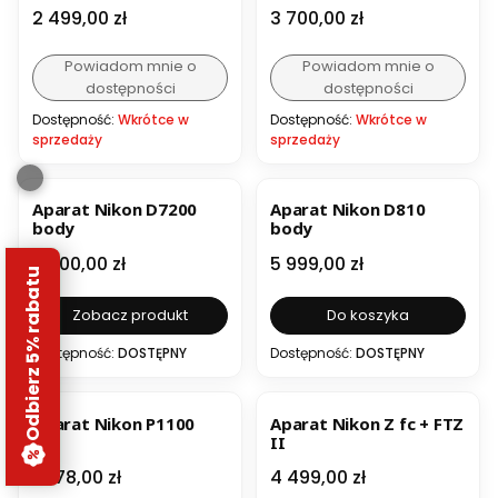
Cena
Cena
2 499,00 zł
3 700,00 zł
Powiadom mnie o
Powiadom mnie o
dostępności
dostępności
Dostępność:
Wkrótce w
Dostępność:
Wkrótce w
sprzedaży
sprzedaży
Aparat Nikon D7200
Aparat Nikon D810
body
body
Cena
Cena
3 900,00 zł
5 999,00 zł
Odbierz 5% rabatu
Zobacz produkt
Do koszyka
Dostępność:
DOSTĘPNY
Dostępność:
DOSTĘPNY
BESTSELLER
Aparat Nikon P1100
Aparat Nikon Z fc + FTZ
II
Cena
Cena
4 178,00 zł
4 499,00 zł