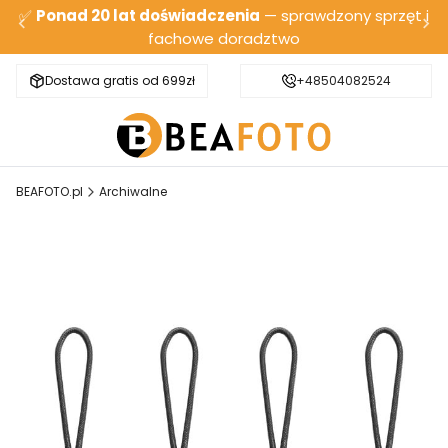
✅
Ponad 20 lat doświadczenia
— sprawdzony sprzęt i
fachowe doradztwo
Dostawa gratis od 699zł
Bezpieczna wysyłka
+48504082524
BEAFOTO.pl
Archiwalne