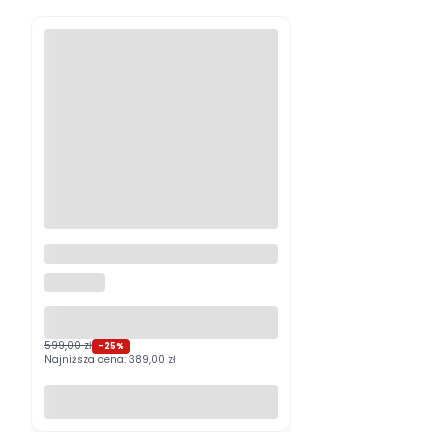
Logitech MX Master 4
Grafitowy PROMOCJA
LOGITECH
599,00 zł
-25%
Najniższa cena:
389,00 zł
Do koszyka