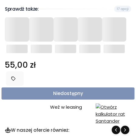
Sprawdź także:
17 opcji
Cena
55,00 zł
Niedostępny
Weź w leasing
W naszej ofercie również: