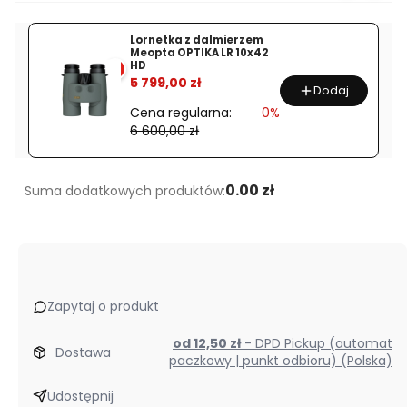
Lornetka z dalmierzem
Meopta OPTIKA LR 10x42
HD
%
5 799,00 zł
Dodaj
Cena regularna:
0%
6 600,00 zł
0.00 zł
Suma dodatkowych produktów:
Zapytaj o produkt
od 12,50 zł
- DPD Pickup (automat
Dostawa
paczkowy | punkt odbioru) (Polska)
Udostępnij