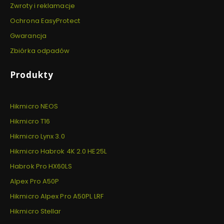
Zwroty i reklamacje
Ochrona EasyProtect
Gwarancja
Zbiórka odpadów
Produkty
Hikmicro NEOS
Hikmicro T16
Hikmicro Lynx 3.0
Hikmicro Habrok 4K 2.0 HE25L
Habrok Pro HX60LS
Alpex Pro A50P
Hikmicro Alpex Pro A50PL LRF
Hikmicro Stellar