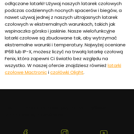
odłączane latarki! Używaj naszych latarek czołowych
podczas codziennych nocnych spacerów i biegów, a
nawet używaj jednej z naszych ultrajasnych latarek
czołowych w ekstremalnych warunkach, takich jak
wspinaczka górska i jaskinie. Nasze wielofunkcyjne
latarki czołowe są zbudowane tak, aby wytrzymać
ekstremalne warunki i temperatury. Najwyżej oceniane
IP68 lub IP-X, możesz liczyć na trwałą latarkę czołową
Fenix, która zapewni Ci światło bez względu na
wszystko. W naszej ofercie znajdziesz również
latarki
czołowe Mactronic
i
czołówki Olight
.
Beafoto
– aparaty, obiektywy i optyka myśliwska:
zobacz więcej, uchwyć lepiej.
(Otwiera
(Otwiera
(Otwiera