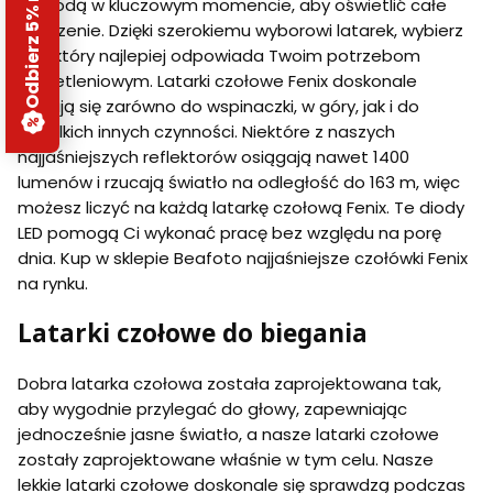
Odbierz 5% rabatu
zawiodą w kluczowym momencie, aby oświetlić całe
otoczenie. Dzięki szerokiemu wyborowi latarek, wybierz
ten, który najlepiej odpowiada Twoim potrzebom
oświetleniowym. Latarki czołowe Fenix doskonale
nadają się zarówno do wspinaczki, w góry, jak i do
wszelkich innych czynności. Niektóre z naszych
najjaśniejszych reflektorów osiągają nawet 1400
lumenów i rzucają światło na odległość do 163 m, więc
możesz liczyć na każdą latarkę czołową Fenix. Te diody
LED pomogą Ci wykonać pracę bez względu na porę
dnia. Kup w sklepie Beafoto najjaśniejsze czołówki Fenix
na rynku.
Latarki czołowe do biegania
Dobra latarka czołowa została zaprojektowana tak,
aby wygodnie przylegać do głowy, zapewniając
jednocześnie jasne światło, a nasze latarki czołowe
zostały zaprojektowane właśnie w tym celu. Nasze
lekkie latarki czołowe doskonale się sprawdzą podczas