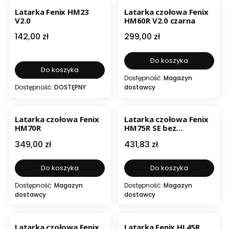
Latarka Fenix HM23
Latarka czołowa Fenix
V2.0
HM60R V2.0 czarna
Cena
Cena
142,00 zł
299,00 zł
Do koszyka
Do koszyka
Dostępność:
Magazyn
Dostępność:
DOSTĘPNY
dostawcy
BESTSELLER
BESTSELLER
Latarka czołowa Fenix
Latarka czołowa Fenix
HM70R
HM75R SE bez
dodatkowego
Cena
Cena
349,00 zł
431,83 zł
zasobnika
Do koszyka
Do koszyka
Dostępność:
Magazyn
Dostępność:
Magazyn
dostawcy
dostawcy
OKAZJA
BESTSELLER
Latarka czołowa Fenix
Latarka Fenix HL45R