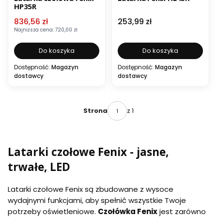
HP35R
Cena promocyjna
Cena
836,56 zł
253,99 zł
Najniższa cena:
720,00 zł
Do koszyka
Do koszyka
Dostępność:
Magazyn
Dostępność:
Magazyn
dostawcy
dostawcy
z 1
Strona
Latarki czołowe Fenix - jasne,
trwałe, LED
Latarki czołowe Fenix są zbudowane z wysoce
wydajnymi funkcjami, aby spełnić wszystkie Twoje
potrzeby oświetleniowe.
Czołówka Fenix
jest zarówno