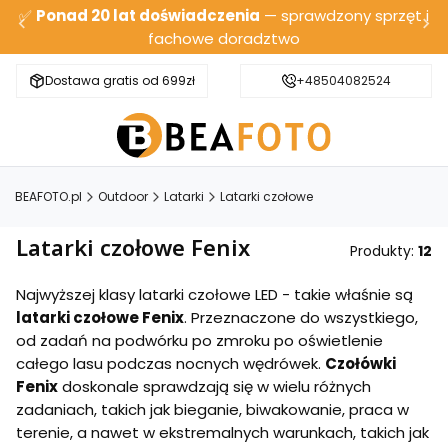
✅
Ponad 20 lat doświadczenia
— sprawdzony sprzęt i
fachowe doradztwo
Dostawa gratis od 699zł
Bezpieczna wysyłka
+48504082524
BEAFOTO.pl
Outdoor
Latarki
Latarki czołowe
Latarki czołowe Fenix
Produkty:
12
Najwyższej klasy latarki czołowe LED - takie właśnie są
latarki czołowe Fenix
. Przeznaczone do wszystkiego,
od zadań na podwórku po zmroku po oświetlenie
całego lasu podczas nocnych wędrówek.
Czołówki
Fenix
doskonale sprawdzają się w wielu różnych
zadaniach, takich jak bieganie, biwakowanie, praca w
terenie, a nawet w ekstremalnych warunkach, takich jak