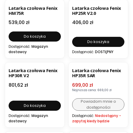
Latarka czołowa Fenix
Latarka czołowa Fenix
HM75R
HP25R V2.0
Cena
Cena
539,00 zł
406,00 zł
Do koszyka
Do koszyka
Dostępność:
Magazyn
dostawcy
Dostępność:
DOSTĘPNY
BESTSELLER
NOWOŚĆ
OKAZJA
BESTSELLER
Latarka czołowa Fenix
Latarka czołowa Fenix
HP30R V2
HP35R SAR
Cena
Cena promocyjna
801,62 zł
699,00 zł
Najniższa cena:
669,00 zł
Powiadom mnie o
Do koszyka
dostępności
Dostępność:
Magazyn
Dostępność:
Niedostępny -
dostawcy
zapytaj kiedy będzie
BESTSELLER