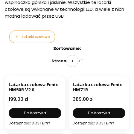
wspinaczka górska i jaskinie. Wszystkie te latarki
czołowe są wykonane w technologii LED, a wiele z nich
można ładować przez USB.
Latarki czołowe
Lista produktów
Sortowanie:
z 1
Strona
BESTSELLER
BESTSELLER
NOWOŚĆ
Latarka czołowa Fenix
Latarka czołowa Fenix
HM50R V2.0
HM71R
Cena
Cena
199,00 zł
389,00 zł
Do koszyka
Do koszyka
Dostępność:
DOSTĘPNY
Dostępność:
DOSTĘPNY
BESTSELLER