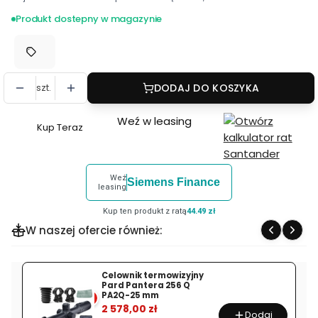
Produkt dostepny w magazynie
szt.
DODAJ DO KOSZYKA
Weź w leasing
Kup Teraz
Szybki
zakup
dla
Weź
Siemens Finance
produktu
leasing
Luneta
Kup ten produkt z ratą
44.49 zł
celownicza
W naszej ofercie również:
Burris
6-
24x50
Celownik termowizyjny
Pard Pantera 256 Q
FOUR
PA2Q-25 mm
%
XE,
2 578,00 zł
Dodaj