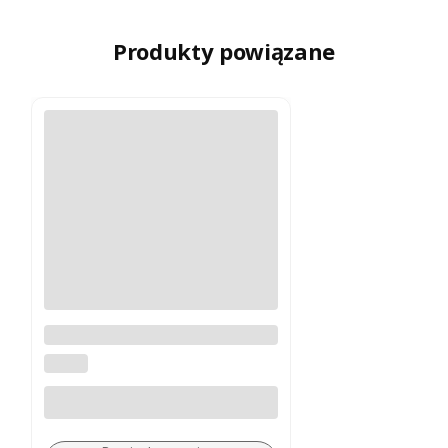
Produkty powiązane
Luneta celownicza Burris RT-6
1-6x24mm
BURRIS