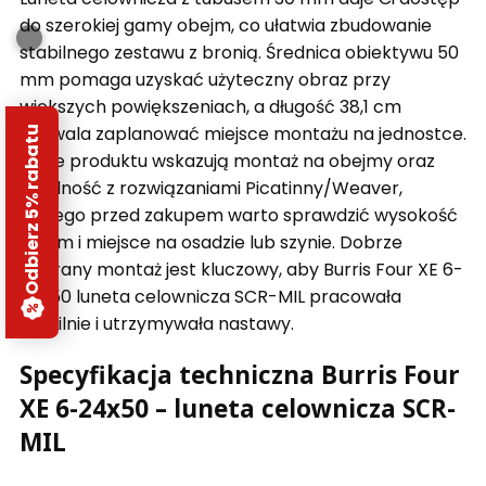
do szerokiej gamy obejm, co ułatwia zbudowanie
stabilnego zestawu z bronią. Średnica obiektywu 50
mm pomaga uzyskać użyteczny obraz przy
większych powiększeniach, a długość 38,1 cm
pozwala zaplanować miejsce montażu na jednostce.
Odbierz 5% rabatu
Dane produktu wskazują montaż na obejmy oraz
zgodność z rozwiązaniami Picatinny/Weaver,
dlatego przed zakupem warto sprawdzić wysokość
obejm i miejsce na osadzie lub szynie. Dobrze
dobrany montaż jest kluczowy, aby Burris Four XE 6-
24x50 luneta celownicza SCR-MIL pracowała
stabilnie i utrzymywała nastawy.
Specyfikacja techniczna Burris Four
XE 6-24x50 – luneta celownicza SCR-
MIL