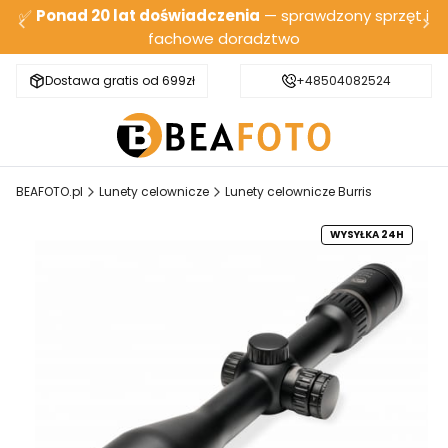
✅
Ponad 20 lat doświadczenia
— sprawdzony sprzęt i
fachowe doradztwo
Dostawa gratis od 699zł
Bezpieczna wysyłka
+48504082524
BEAFOTO.pl
Lunety celownicze
Lunety celownicze Burris
WYSYŁKA 24H