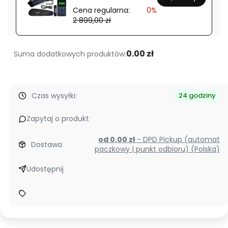
SCR-
Cena regularna:
0%
MIL
2 899,00 zł
PODŚW
0.00 zł
Suma dodatkowych produktów:
Czas wysyłki:
24 godziny
Zapytaj o produkt
od 0,00 zł
- DPD Pickup (automat
Dostawa
paczkowy | punkt odbioru) (Polska)
Udostępnij