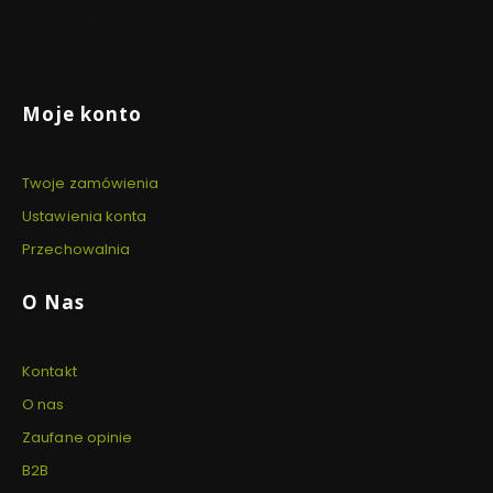
DNIA
Dla zamówień powyżej 999 PLN
Dzięki 
Dla zamówień złożonych do
szyfro
14:00
Linki w stopce
Moje konto
Twoje zamówienia
Ustawienia konta
Przechowalnia
O Nas
Kontakt
O nas
Zaufane opinie
B2B