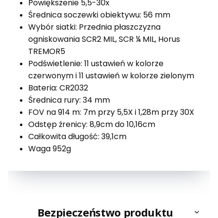
Powiększenie 5,5-30x
Średnica soczewki obiektywu: 56 mm
Wybór siatki: Przednia płaszczyzna
ogniskowania SCR2 MIL, SCR ¼ MIL, Horus
TREMOR5
Podświetlenie: 11 ustawień w kolorze
czerwonym i 11 ustawień w kolorze zielonym
Bateria: CR2032
Średnica rury: 34 mm
FOV na 914 m: 7m przy 5,5X i 1,28m przy 30X
Odstęp źrenicy: 8,9cm do 10,16cm
Całkowita długość: 39,1cm
Waga 952g
Bezpieczeństwo produktu