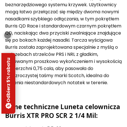
beznarzędziowego systemu krzywek. Użytkownicy
mogą łatwo przełączać się między dwoma nowymi
nasadkami szybkiego odłączania, w tym pokrętłem
Burris QD Race i standardowym czarnym pokrętłem
QD, naciskając dwa przyciski zwalniające znajdujące
się po bokach każdej nasadki. Tarcza wyścigowa
Burris została zaprojektowana specjalnie z myślą o
potrzebach strzelców PRS i NRL z gładkim,
Odbierz 5% rabatu
malowanym proszkowo wykończeniem i wysokością
powierzchni 0,75 cala, aby pasowała do
przezroczystej taśmy marki Scotch, idealna do
robienia niestandardowych notatek w terenie.
Dane techniczne Luneta celownicza
Burris XTR PRO SCR 2 1/4 Mil: