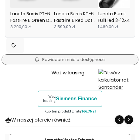
Luneta Burris RT-6
Luneta Burris RT-6
Luneta Burris
FastFire E Green Dot
FastFire E Red Dot
Fullfiled 3-12X42 E3
Tactical Kit
3 290,00 zł
Tactical Kit
3 590,00 zł
KSB
1 460,00 zł
Powiadom mnie o dostępności
Weź w leasing
Weź
Siemens Finance
leasing
Kup ten produkt z ratą
166.76 zł
W naszej ofercie również:
Lornetka Vortex Triumph