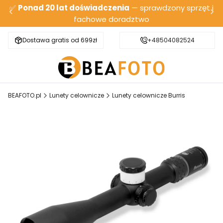
✅
Ponad 20 lat doświadczenia
— sprawdzony sprzęt i
fachowe doradztwo
Dostawa gratis od 699zł
Bezpieczna wysyłka
+48504082524
BEAFOTO.pl
Lunety celownicze
Lunety celownicze Burris