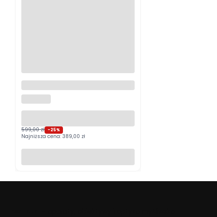
Logitech MX Master 4
Grafitowy PROMOCJA
LOGITECH
599,00 zł
-25%
Najniższa cena:
389,00 zł
Do koszyka
Beafoto
– aparaty, obiektywy i optyka myśliwska: