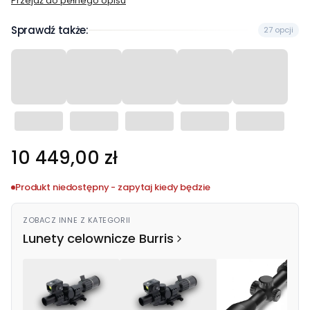
Przejdź do pełnego opisu
Sprawdź także:
27 opcji
Cena
10 449,00 zł
Produkt niedostępny - zapytaj kiedy będzie
ZOBACZ INNE Z KATEGORII
Lunety celownicze Burris