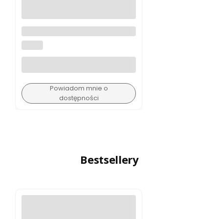
Luneta celownicza Burris RT-6
1-6x24mm
BURRIS
Powiadom mnie o
dostępności
Bestsellery