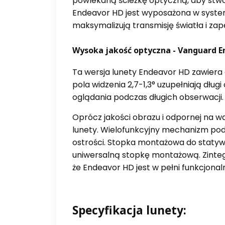
powlekaną ścieżkę optyczną, aby stwo
Endeavor HD jest wyposażona w system 
maksymalizują transmisję światła i za
Wysoka jakość optyczna - Vanguard E
Ta wersja lunety Endeavor HD zawiera
pola widzenia 2,7-1,3° uzupełniają dł
oglądania podczas długich obserwacji.
Oprócz jakości obrazu i odpornej na w
lunety. Wielofunkcyjny mechanizm pod
ostrości. Stopka montażowa do statyw
uniwersalną stopkę montażową. Zinte
że Endeavor HD jest w pełni funkcjona
Specyfikacja lunety: