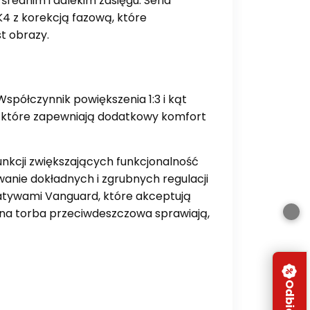
ednim i dalekim zasięgu. Seria
4 z korekcją fazową, które
t obrazy.
półczynnik powiększenia 1:3 i kąt
a, które zapewniają dodatkowy komfort
unkcji zwiększających funkcjonalność
nie dokładnych i zgrubnych regulacji
tatywami Vanguard, które akceptują
na torba przeciwdeszczowa sprawiają,