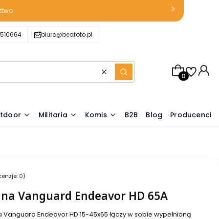
ztwo
510664
biuro@beafoto.pl
Produkty w k
Wyczyść
Szukaj
tdoor
Militaria
Komis
B2B
Blog
Producenci
cenzje: 0)
jna Vanguard Endeavor HD 65A
 Vanguard Endeavor HD 15-45x65 łączy w sobie wypełnioną