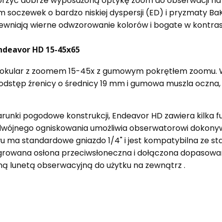
rzyć dobrze wyposażoną optykę zoom do obserwacji na śr
soczewek o bardzo niskiej dyspersji (ED) i pryzmaty BaK
pewniają wierne odwzorowanie kolorów i bogate w kontras
ndeavor HD 15-45x65
 okular z zoomem 15-45x z gumowym pokrętłem zoomu. Ws
ugi odstęp źrenicy o średnicy 19 mm i gumowa muszla oczn
arunki pogodowe konstrukcji, Endeavor HD zawiera kilka f
wójnego ogniskowania umożliwia obserwatorowi dokonywa
u ma standardowe gniazdo 1/4" i jest kompatybilna ze s
growana osłona przeciwsłoneczna i dołączona dopasowa
lną lunetą obserwacyjną do użytku na zewnątrz .