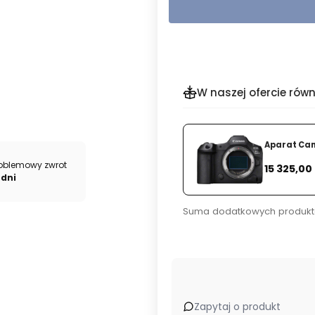
W naszej ofercie równ
Aparat Can
Cena
oblemowy zwrot
15 325,00 
 dni
Suma dodatkowych produkt
Zapytaj o produkt