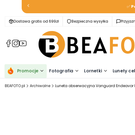
✅
P
Dostawa gratis od 699zł
Bezpieczna wysyłka
Przyja
(Otwiera
(Otwiera
(Otwiera
się
się
się
w
w
w
nowej
nowej
nowej
karcie)
karcie)
karcie)
Promocje
Fotografia
Lornetki
Lunety ce
BEAFOTO.pl
Archiwalne
Luneta obserwacyjna Vanguard Endeavor 