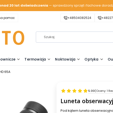
onad 20 lat doświadczenia
— sprawdzony sprzęt i fachowe dorad
zna pomoc
+48504082524
+48227
lownicze
Termowizja
Noktowizja
Optyka
Ou
HD 65A
5.00
(Oceny: 1 Re
Luneta obserwacy
Pod kątem luneta obserwacyjna