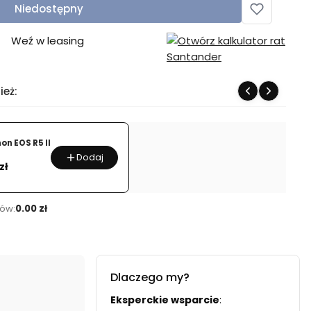
Niedostępny
Weź w leasing
ież:
on EOS R5 II
Dodaj
zł
ów:
0.00 zł
Dlaczego my?
Eksperckie wsparcie
: