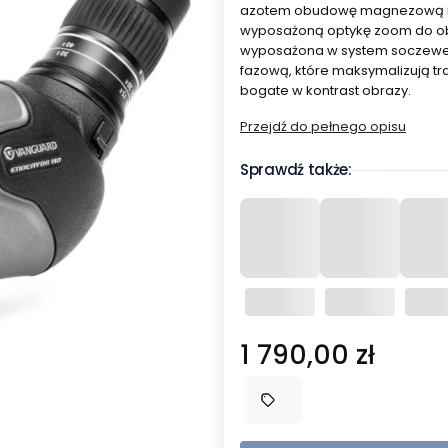
azotem obudowę magnezową i w
wyposażoną optykę zoom do obse
wyposażona w system soczewek o
fazową, które maksymalizują tr
bogate w kontrast obrazy.
Przejdź do pełnego opisu
Sprawdź także:
Cena
1 790,00 zł