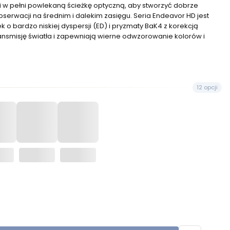
 pełni powlekaną ścieżkę optyczną, aby stworzyć dobrze
rwacji na średnim i dalekim zasięgu. Seria Endeavor HD jest
 bardzo niskiej dyspersji (ED) i pryzmaty BaK4 z korekcją
ansmisję światła i zapewniają wierne odwzorowanie kolorów i
12 opcji