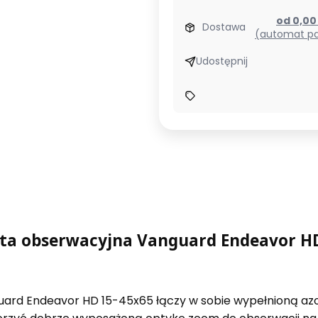
od 0,0
Dostawa
(automat pa
Udostępnij
ta obserwacyjna Vanguard Endeavor H
uard Endeavor HD 15-45x65 łączy w sobie wypełnioną a