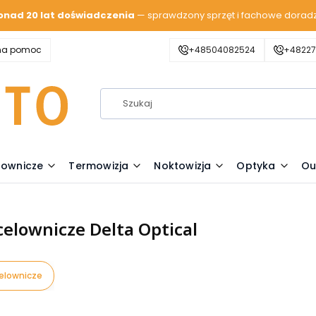
onad 20 lat doświadczenia
— sprawdzony sprzęt i fachowe dorad
zna pomoc
+48504082524
+48227
lownicze
Termowizja
Noktowizja
Optyka
Ou
celownicze Delta Optical
celownicze
oduktów