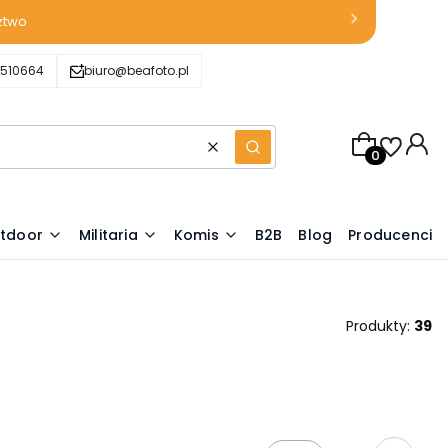
ztwo
510664
biuro@beafoto.pl
Produkty w k
Wyczyść
Szukaj
tdoor
Militaria
Komis
B2B
Blog
Producenci
Produkty:
39