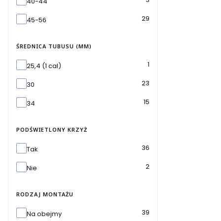
40-44
29
45-56
ŚREDNICA TUBUSU (MM)
Średnica tubusu (mm)
1
25,4 (1 cal)
23
30
15
34
PODŚWIETLONY KRZYŻ
Podświetlony krzyż
36
Tak
2
Nie
RODZAJ MONTAŻU
Rodzaj montażu
39
Na obejmy