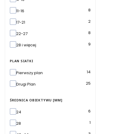
8
11-16
2
17-21
8
22-27
9
28 i więcej
PLAN SIATKI
Plan siatki
14
Pierwszy plan
25
Drugi Plan
ŚREDNICA OBIEKTYWU [MM]
Średnica obiektywu [mm]
6
24
1
28
3