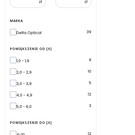
zł
zł
MARKA
Marka
39
Delta Optical
POWIĘKSZENIE OD [X]
Powiększenie od [x]
9
1,0 - 1,9
10
2,0 - 2,9
5
3,0 - 3,9
12
4,0 - 4,9
3
5,0 - 6,0
POWIĘKSZENIE DO [X]
Powiększenie do [x]
12
4-10