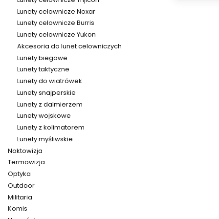
Lunety celownicze Noxar
Lunety celownicze Burris
Lunety celownicze Yukon
Akcesoria do lunet celowniczych
Lunety biegowe
Lunety taktyczne
Lunety do wiatrówek
Lunety snajperskie
Lunety z dalmierzem
Lunety wojskowe
Lunety z kolimatorem
Lunety myśliwskie
Noktowizja
Termowizja
Optyka
Outdoor
Militaria
Komis