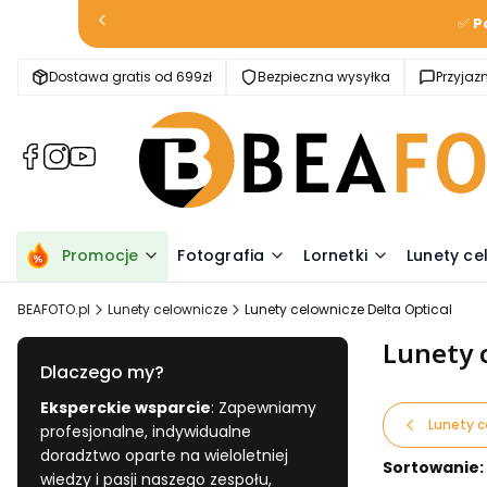
✅
P
Dostawa gratis od 699zł
Bezpieczna wysyłka
Przyja
(Otwiera
(Otwiera
(Otwiera
się
się
się
w
w
w
nowej
nowej
nowej
karcie)
karcie)
karcie)
Promocje
Fotografia
Lornetki
Lunety ce
BEAFOTO.pl
Lunety celownicze
Lunety celownicze Delta Optical
Lunety 
Dlaczego my?
Eksperckie wsparcie
: Zapewniamy
Lunety 
profesjonalne, indywidualne
doradztwo oparte na wieloletniej
Lista pr
Sortowanie:
wiedzy i pasji naszego zespołu,