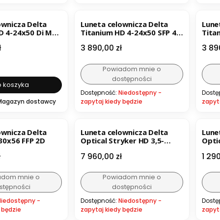
ER
ownicza Delta
Luneta celownicza Delta
Lune
D 4-24x50 Di MD
Titanium HD 4-24x50 SFP 4A
Tita
S
SB
Cena
Cen
ł
3 890,00 zł
3 89
Powiadom mnie o
dostępności
 koszyka
Dostępność:
Niedostępny -
Dostę
Magazyn dostawcy
zapytaj kiedy będzie
zapyt
ER
B
ownicza Delta
Luneta celownicza Delta
Lune
-30x56 FFP 2D
Optical Stryker HD 3,5-
Opti
21x44 DPRC-1
MilD
Cena
Cen
ł
7 960,00 zł
1 290
adom mnie o
Powiadom mnie o
stępności
dostępności
Niedostępny -
Dostępność:
Niedostępny -
Dostę
 będzie
zapytaj kiedy będzie
zapyt