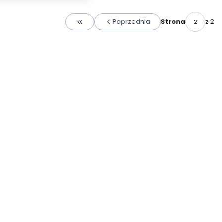
Poprzednia
z 2
Strona
Wróć do pierwszej strony z produktami