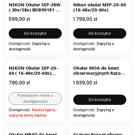
NIKON Okular SEP-38W
Nikon okular MEP-20-60
( 30x/38x) BDB90181 do
(16-48x/20-60x)
Prostaff 5
Cena
Cena
599,00 zł
1 799,00 zł
Do koszyka
Do koszyka
Dostępność:
Zapytaj o
Dostępność:
Zapytaj o
dostępność
dostępność
NIKON Okular SEP-20-
Okular MOA do lunet
60 ( 16-48x/20-60x)
obserwacyjnych Razor
BDB90182
HD 85 mm
Cena
Cena
790,00 zł
1 939,00 zł
Powiadom mnie o
Do koszyka
dostępności
Dostępność:
Niedostępny -
Dostępność:
Zapytaj o
zapytaj kiedy będzie
dostępność
BESTSELLER
Okular MRAD do lunet
Statyw Fotograficzny