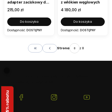
adapter zaciskowy do
z włókien węglowych
lunet Swarovskiego
Cena
Cena
215,00 zł
4 180,00 zł
Do koszyka
Do koszyka
Dostępność:
DOSTĘPNY
Dostępność:
DOSTĘPNY
z 8
Strona
Wróć do pierwszej strony z produktami
Beafoto
– aparaty, obiektywy i optyka myśliwska:
zobacz więcej, uchwyć lepiej.
Odbierz 5% rabatu
(Otwiera
(Otwiera
(Otwiera
się
się
się
w
w
w