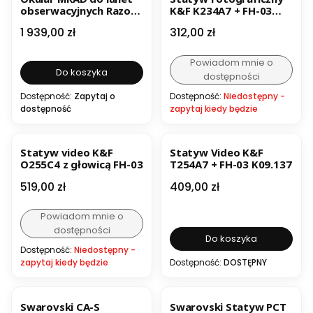
obserwacyjnych Razor
K&F K234A7 + FH-03
HD 85 mm
(KF09.136)
Cena
Cena
1 939,00 zł
312,00 zł
Powiadom mnie o
Do koszyka
dostępności
Dostępność:
Zapytaj o
Dostępność:
Niedostępny -
dostępność
zapytaj kiedy będzie
BESTSELLER
Statyw video K&F
Statyw Video K&F
O255C4 z głowicą FH-03
T254A7 + FH-03 K09.137
Cena
Cena
519,00 zł
409,00 zł
Powiadom mnie o
dostępności
Do koszyka
Dostępność:
Niedostępny -
zapytaj kiedy będzie
Dostępność:
DOSTĘPNY
BESTSELLER
Swarovski CA-S
Swarovski Statyw PCT