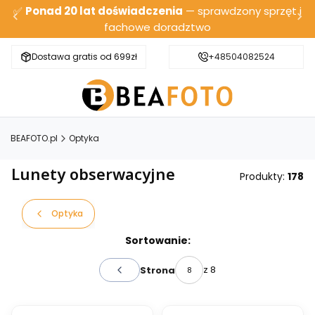
✅
Ponad 20 lat doświadczenia
— sprawdzony sprzęt i
fachowe doradztwo
Dostawa gratis od 699zł
Bezpieczna wysyłka
+48504082524
BEAFOTO.pl
Optyka
Lunety obserwacyjne
Produkty:
178
Optyka
Lista produktów
Sortowanie:
z 8
Strona
Poprzednie produkty