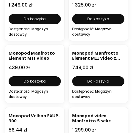
głowicą MVH500AH 4-
GM2562T
Cena
Cena
1 249,00 zł
1 325,00 zł
sekc
Do koszyka
Do koszyka
Dostępność:
Magazyn
Dostępność:
Magazyn
dostawcy
dostawcy
Monopod Manfrotto
Monopod Manfrotto
Element MII Video
Element MII Video z
głowicą 400AH
Cena
Cena
439,00 zł
749,00 zł
Do koszyka
Do koszyka
Dostępność:
Magazyn
Dostępność:
Magazyn
dostawcy
dostawcy
BESTSELLER
Monopod Velbon EXUP-
Monopod video
300
Manfrotto 5 sekc.
carbon MVMXPROC5
Cena
Cena
56,44 zł
1 299,00 zł