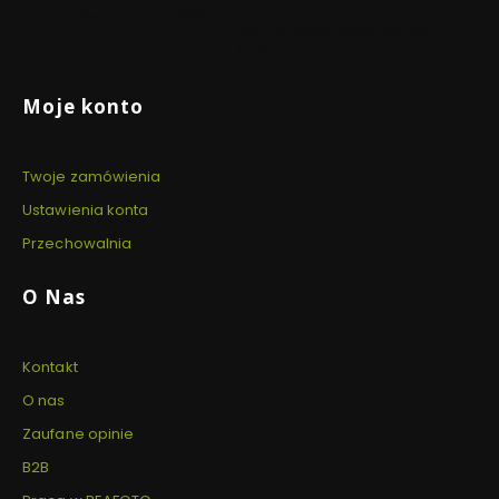
DNIA
Dla zamówień powyżej 999 PLN
Dzięki 
Dla zamówień złożonych do
szyfro
14:00
Linki w stopce
Moje konto
Twoje zamówienia
Ustawienia konta
Przechowalnia
O Nas
Kontakt
O nas
Zaufane opinie
B2B