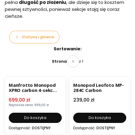
pełna
długość po złożeniu
, ale dzieje się to kosztem
pewnej sztywności, ponieważ sekcje stają się coraz
cieńsze.
Statywy i głowice
Lista produktów
Sortowanie:
z 1
Strona
OKAZJA
BESTSELLER
Manfrotto Monopod
Monopod Leofoto MP-
XPRO carbon 4-sekc
284C Carbon
MPMXPROC4
Cena promocyjna
Cena
699,00 zł
239,00 zł
Najniższa cena:
899,00 zł
Do koszyka
Do koszyka
Dostępność:
DOSTĘPNY
Dostępność:
DOSTĘPNY