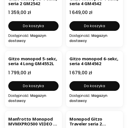
seria 2 GM2542
seria 4 GM4542
Cena
Cena
1 359,00 zł
1 649,00 zł
Do koszyka
Do koszyka
Dostępność:
Magazyn
Dostępność:
Magazyn
dostawcy
dostawcy
Gitzo monopod 5-sekc,
Gitzo monopod 6-sekc,
seria 4 Long GM4552L
seria 4 GM4562
Cena
Cena
1 799,00 zł
1 679,00 zł
Do koszyka
Do koszyka
Dostępność:
Magazyn
Dostępność:
Magazyn
dostawcy
dostawcy
Manfrotto Monopod
Monopod Gitzo
MVMXPRO500 VIDEO z
Traveler seria 2