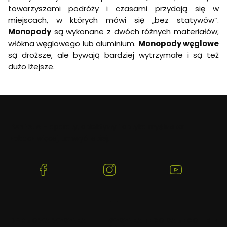
towarzyszami podróży i czasami przydają się w
miejscach, w których mówi się „bez statywów”.
Monopody
są wykonane z dwóch różnych materiałów;
włókna węglowego lub aluminium.
Monopody węglowe
są droższe, ale bywają bardziej wytrzymałe i są też
dużo lżejsze.
Beafoto
– aparaty, obiektywy i optyka myśliwska:
zobacz więcej, uchwyć lepiej.
(Otwiera
(Otwiera
(Otwiera
się
się
się
w
w
w
nowej
nowej
nowej
karcie)
karcie)
karcie)
DARMOWA WYSYŁKA
WYSYŁKA TEGO SAMEGO
BEZP