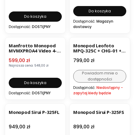
Do koszyka
Do koszyka
Dostępność:
Magazyn
Dostępność:
DOSTĘPNY
dostawcy
OKAZJA
BESTSELLER
Manfrotto Monopod
Monopod Leofoto
MVMXPROA4 Video 4-
MPQ-325C + CHG-01 +
sekc.
SC-70
Cena promocyjna
Cena
599,00 zł
799,00 zł
Najniższa cena:
548,00 zł
Powiadom mnie o
dostępności
Do koszyka
Dostępność:
Niedostępny -
Dostępność:
DOSTĘPNY
zapytaj kiedy będzie
Monopod Sirui P-325FL
Monopod Sirui P-325FS
Cena
Cena
949,00 zł
899,00 zł