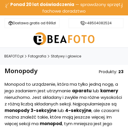
✅
Ponad 20 lat doświadczenia
— sprawdzony sprzęt i
fachowe doradztwo
Dostawa gratis od 699zł
Bezpieczna wysyłka
+48504082524
BEAFOTO.pl
Fotografia
Statywy i głowice
Monopody
Produkty:
23
Monopod to urządzenie, która ma tylko jedną nogę, a
jego zadaniem jest utrzymanie
aparatu
lub
kamery
nieruchomo. Jest składany i zwykle ma różne wysokości
z różną liczbą składanych sekcji. Najpopularniejsze są
monopody
3-sekcyjne
lub
4-sekcyjne
, ale czasami
można znaleźć takie, które mają jeszcze więcej. Im
więcej sekcji ma
monopod
, tym mniejsza jest jego