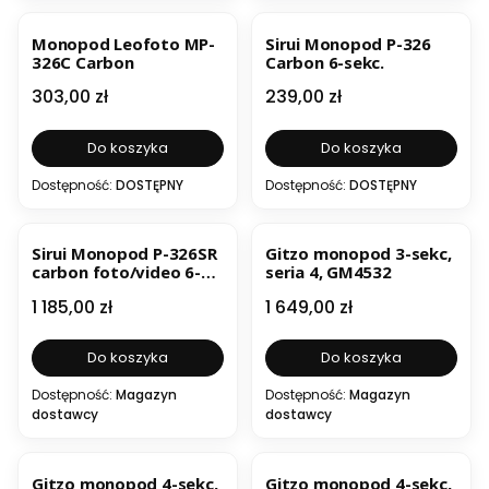
Monopod Leofoto MP-
Sirui Monopod P-326
326C Carbon
Carbon 6-sekc.
Cena
Cena
303,00 zł
239,00 zł
Do koszyka
Do koszyka
Dostępność:
DOSTĘPNY
Dostępność:
DOSTĘPNY
Sirui Monopod P-326SR
Gitzo monopod 3-sekc,
carbon foto/video 6-
seria 4, GM4532
sekc.
Cena
Cena
1 185,00 zł
1 649,00 zł
Do koszyka
Do koszyka
Dostępność:
Magazyn
Dostępność:
Magazyn
dostawcy
dostawcy
Gitzo monopod 4-sekc,
Gitzo monopod 4-sekc,