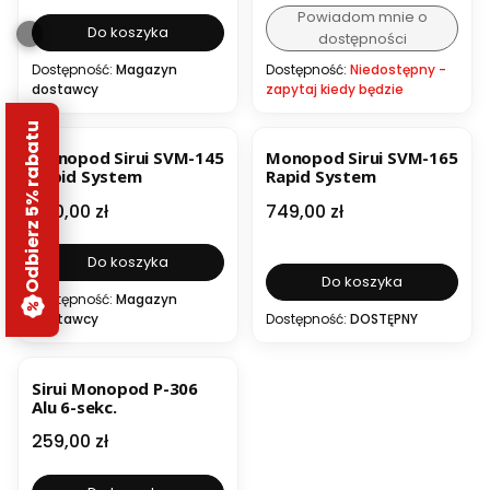
Powiadom mnie o
Do koszyka
dostępności
Dostępność:
Magazyn
Dostępność:
Niedostępny -
dostawcy
zapytaj kiedy będzie
Odbierz 5% rabatu
Monopod Sirui SVM-145
Monopod Sirui SVM-165
Rapid System
Rapid System
Cena
Cena
690,00 zł
749,00 zł
Do koszyka
Do koszyka
Dostępność:
Magazyn
dostawcy
Dostępność:
DOSTĘPNY
Sirui Monopod P-306
Alu 6-sekc.
Cena
259,00 zł