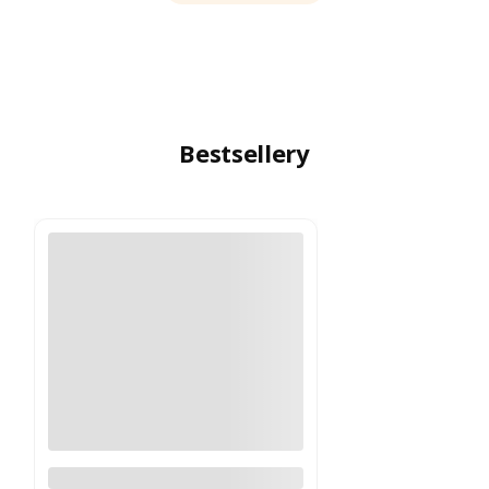
Bestsellery
Logitech MX Master 4