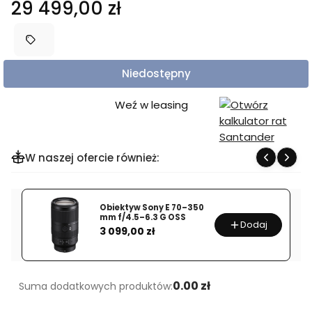
Cena
29 499,00 zł
Niedostępny
Weź w leasing
W naszej ofercie również:
Obiektyw Sony E 70–350
mm f/4.5–6.3 G OSS
Dodaj
Cena
3 099,00 zł
0.00 zł
Suma dodatkowych produktów: