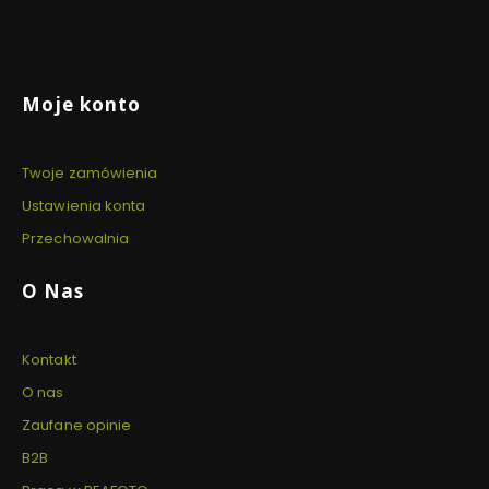
DNIA
Dla zamówień powyżej 999 PLN
Dzięki 
Dla zamówień złożonych do
szyfro
14:00
Linki w stopce
Moje konto
Twoje zamówienia
Ustawienia konta
Przechowalnia
O Nas
Kontakt
O nas
Zaufane opinie
B2B