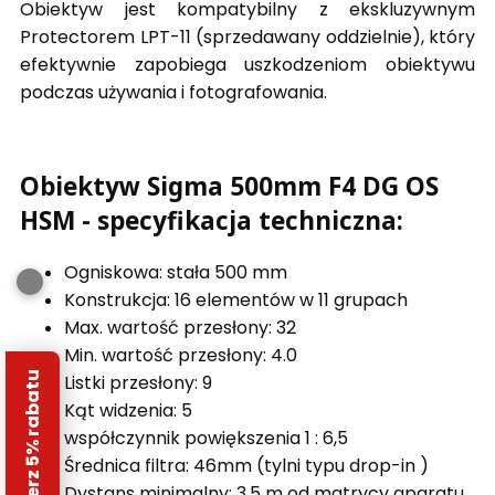
Obiektyw jest kompatybilny z ekskluzywnym
Protectorem LPT-11 (sprzedawany oddzielnie), który
efektywnie zapobiega uszkodzeniom obiektywu
podczas używania i fotografowania.
Obiektyw Sigma 500mm F4 DG OS
HSM - specyfikacja techniczna:
Ogniskowa: stała 500 mm
Konstrukcja: 16 elementów w 11 grupach
Max. wartość przesłony: 32
Min. wartość przesłony: 4.0
Odbierz 5% rabatu
Listki przesłony: 9
Kąt widzenia: 5
współczynnik powiększenia 1 : 6,5
Średnica filtra: 46mm (tylni typu drop-in )
Dystans minimalny: 3,5 m od matrycy aparatu