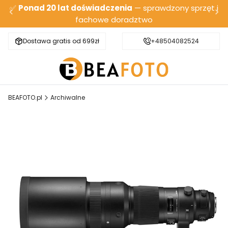
✅
Ponad 20 lat doświadczenia
— sprawdzony sprzęt i
fachowe doradztwo
Dostawa gratis od 699zł
Bezpieczna wysyłka
+48504082524
BEAFOTO.pl
Archiwalne