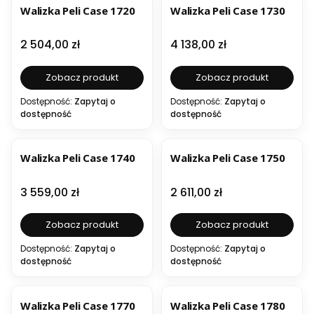
Walizka Peli Case 1720
Walizka Peli Case 1730
Cena
Cena
2 504,00 zł
4 138,00 zł
Zobacz produkt
Zobacz produkt
Dostępność:
Zapytaj o
Dostępność:
Zapytaj o
dostępność
dostępność
Walizka Peli Case 1740
Walizka Peli Case 1750
Cena
Cena
3 559,00 zł
2 611,00 zł
Zobacz produkt
Zobacz produkt
Dostępność:
Zapytaj o
Dostępność:
Zapytaj o
dostępność
dostępność
Walizka Peli Case 1770
Walizka Peli Case 1780