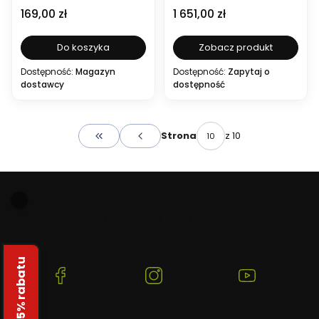
Cena
Cena
169,00 zł
1 651,00 zł
Do koszyka
Zobacz produkt
Dostępność:
Magazyn
Dostępność:
Zapytaj o
dostawcy
dostępność
z 10
Strona
Wróć do pierwszej strony z produktami
Beafoto
– aparaty, obiektywy i optyka myśliwska:
zobacz więcej, uchwyć lepiej.
Odbierz 5% rabatu
(Otwiera
(Otwiera
(Otwiera
się
się
się
w
w
w