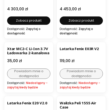
Cena
Cena
4 303,00 zł
4 453,00 zł
Zobacz produkt
Zobacz produkt
Dostępność:
Zapytaj o
Dostępność:
Zapytaj o
dostępność
dostępność
NOWOŚĆ
Xtar MC2-C Li-Ion 3.7V
Latarka Fenix E03R V2
Ładowarka 2-kanałowa
Cena
Cena
35,00 zł
119,00 zł
Powiadom mnie o
Powiadom mnie o
dostępności
dostępności
Dostępność:
Niedostępny -
Dostępność:
Niedostępny -
zapytaj kiedy będzie
zapytaj kiedy będzie
Latarka Fenix E20 V2.0
Walizka Peli 1555 Air
Case