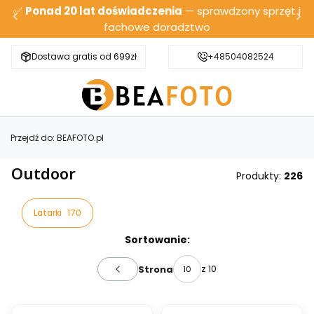
✅
Ponad 20 lat doświadczenia
— sprawdzony sprzęt i
fachowe doradztwo
Dostawa gratis od 699zł
Bezpieczna wysyłka
+48504082524
Przejdź do:
BEAFOTO.pl
Outdoor
Produkty:
226
Latarki
170
Lista produktów
Sortowanie:
z 10
Strona
Poprzednie produkty