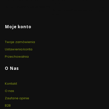
DARMOWA WYSYŁKA
WYSYŁKA TEGO SAMEGO
BEZP
DNIA
Dla zamówień powyżej 999 PLN
Dzięki 
Dla zamówień złożonych do
szyfro
14:00
Linki w stopce
Moje konto
Twoje zamówienia
Ustawienia konta
Przechowalnia
O Nas
Kontakt
O nas
Zaufane opinie
B2B