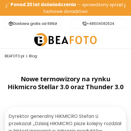
✅
Ponad 20 lat doświadczenia
— sprawdzony sprzęt i
fachowe doradztwo
Dostawa gratis od 699zł
Bezpieczna wysyłka
+48504082524
BEAFOTO.pl
Blog
Nowe termowizory na rynku
Hikmicro Stellar 3.0 oraz Thunder 3.0
Dyrektor generalny HIKMICRO Stefan Li
przekazał: „Dzisiaj HIKMICRO pisze kolejny rozdział
w historii innowacji w zakresie produktów