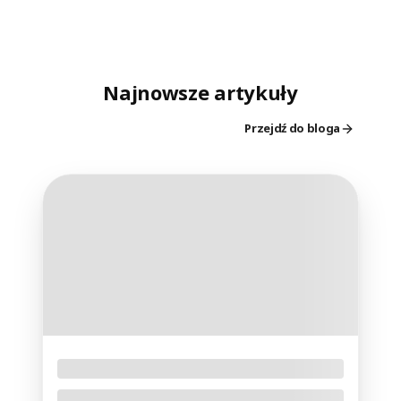
Najnowsze artykuły
Przejdź do bloga
Jak fotografować Perseidy 2026?
Konkretne ustawienia aparatu i plan na
Nów Księżyca stworzy bardzo dobre warunki do