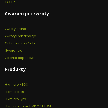
TAX FREE
Gwarancja i zwroty
Zwroty online
Zwroty i reklamacje
Ochrona EasyProtect
Gwarancja
Zbiórka odpadów
Produkty
Hikmicro NEOS
Hikmicro T16
Hikmicro Lynx 3.0
Hikmicro Habrok 4K 2.0 HE25L