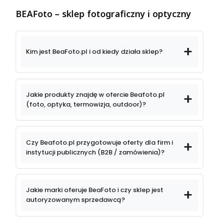
BEAFoto – sklep fotograficzny i optyczny
Kim jest BeaFoto.pl i od kiedy działa sklep?
Jakie produkty znajdę w ofercie Beafoto.pl
(foto, optyka, termowizja, outdoor)?
sprzęt fotograficzny
Czy Beafoto.pl przygotowuje oferty dla firm i
instytucji publicznych (B2B / zamówienia)?
obiektywy
kompleksowe
Jakie marki oferuje BeaFoto i czy sklep jest
fotograficzne
oferty dla firm
instytucji publicznych
autoryzowanym sprzedawcą?