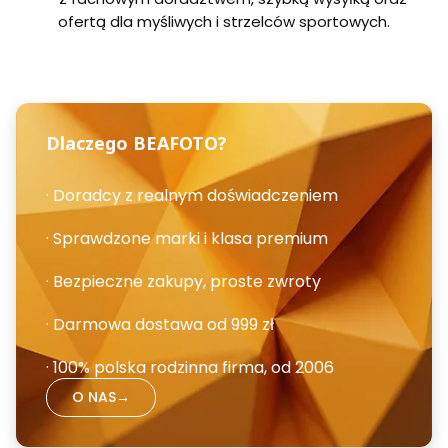
ofertą dla myśliwych i strzelców sportowych.
Dlaczego BEAFOTO?
· Doradcy z realnym doświadczeniem
· Sprawdzone marki i klasa premium
· Bezpieczne zakupy, proste zwroty
· Darmowa dostawa od 999 zł
· 100% polska rodzinna firma, od 2006
O NAS
→