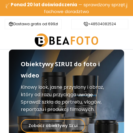
✅
Ponad 20 lat doświadczenia
— sprawdzony sprzęt i
fachowe doradztwo
Dostawa gratis od 699zł
Bezpieczna wysyłka
+48504082524
Obiektywy SIRUI do foto i
wideo
Kinowy look, jasne przysłony i obraz,
który od razu przyciąga uwagę.
Sprawdź szkła do portretu, vlogów,
reportażu i produkcji filmowych.
Zobacz obiektywy Sirui