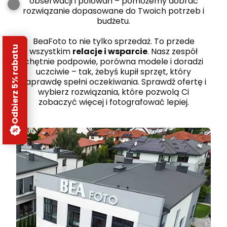
obserwacji i polowań – pomożemy dobrać
rozwiązanie dopasowane do Twoich potrzeb i
budżetu.
BeaFoto to nie tylko sprzedaż. To przede
Odbierz 5% rabatu
wszystkim
relacje i wsparcie
. Nasz zespół
chętnie podpowie, porówna modele i doradzi
uczciwie – tak, żebyś kupił sprzęt, który
naprawdę spełni oczekiwania. Sprawdź ofertę i
wybierz rozwiązania, które pozwolą Ci
zobaczyć więcej i fotografować lepiej.