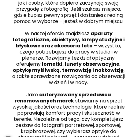
jak i osoby, które dopiero zaczynają swoją
przygodę z fotografią. Jeśli szukasz miejsca,
gdzie kupisz pewny sprzęt i dostaniesz realną
pomoc w wyborze – jesteś w dobrym miejscu.
W naszej ofercie znajdziesz
aparaty
fotograficzne, obiektywy, lampy studyjne i
błyskowe oraz akcesoria foto
– wszystko,
czego potrzebujesz do pracy w studio i w
plenerze. Rozwijamy też dział optyczny:
oferujemy
lornetki, lunety obserwacyjne,
optykę myśliwską, termowizję i noktowizję
,
a także sprawdzone rozwiązania do obserwacji
w dzień i w nocy.
Jako
autoryzowany sprzedawca
renomowanych marek
stawiamy na sprzęt
wysokiej jakości oraz technologie, które realnie
poprawiają komfort pracy i skuteczność w
terenie. Niezależnie od tego, czy kompletujesz
zestaw do fotografii portretowej, sportowej,
krajobrazowej, czy wybierasz optykę do