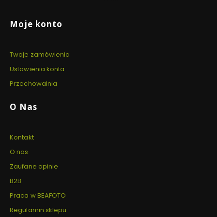
Linki w stopce
Moje konto
Twoje zamówienia
Ustawienia konta
Przechowalnia
O Nas
Kontakt
O nas
Zaufane opinie
B2B
Praca w BEAFOTO
Regulamin sklepu