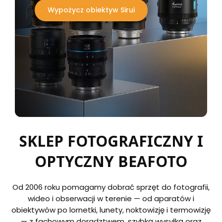
Wypożycz obiektyw Sirui
SKLEP FOTOGRAFICZNY I
OPTYCZNY BEAFOTO
Od 2006 roku pomagamy dobrać sprzęt do fotografii,
wideo i obserwacji w terenie — od aparatów i
obiektywów po lornetki, lunety, noktowizję i termowizję
— z fachowym doradztwem, szybką wysyłką oraz