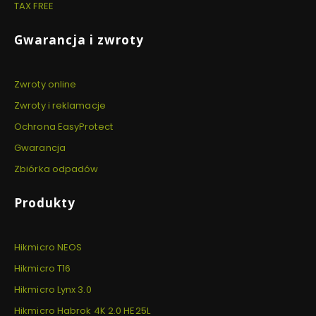
TAX FREE
Gwarancja i zwroty
Zwroty online
Zwroty i reklamacje
Ochrona EasyProtect
Gwarancja
Zbiórka odpadów
Produkty
Hikmicro NEOS
Hikmicro T16
Hikmicro Lynx 3.0
Hikmicro Habrok 4K 2.0 HE25L