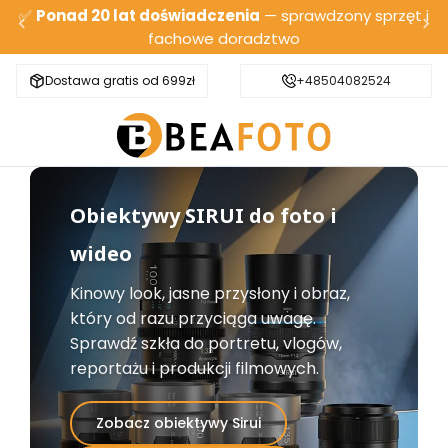
✅
Ponad 20 lat doświadczenia
— sprawdzony sprzęt i
fachowe doradztwo
Dostawa gratis od 699zł
Bezpieczna wysyłka
+48504082524
Obiektywy SIRUI do foto i
wideo
Kinowy look, jasne przysłony i obraz,
który od razu przyciąga uwagę.
Sprawdź szkła do portretu, vlogów,
reportażu i produkcji filmowych.
Zobacz obiektywy Sirui