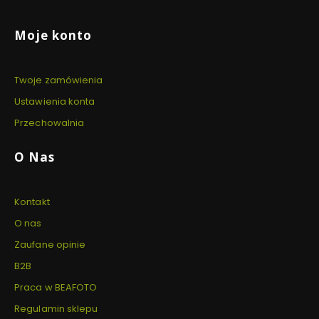
Linki w stopce
Moje konto
Twoje zamówienia
Ustawienia konta
Przechowalnia
O Nas
Kontakt
O nas
Zaufane opinie
B2B
Praca w BEAFOTO
Regulamin sklepu