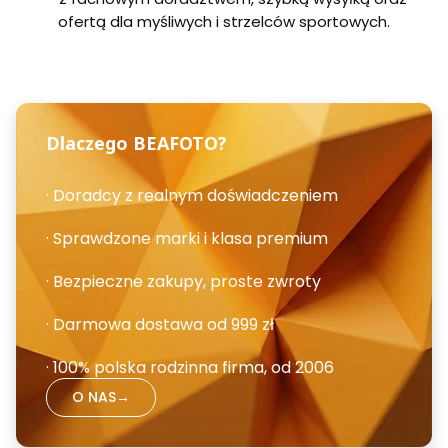
ofertą dla myśliwych i strzelców sportowych.
Dlaczego BEAFOTO?
· Doradcy z realnym doświadczeniem
· Sprawdzone marki i klasa premium
· Bezpieczne zakupy, proste zwroty
· Darmowa dostawa od 999 zł
· 100% polska rodzinna firma, od 2006
O NAS
→