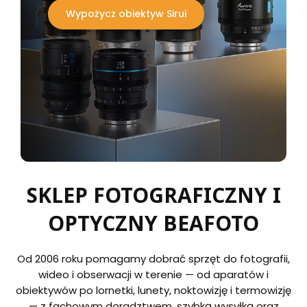
Wypożycz obiektyw Sirui
SKLEP FOTOGRAFICZNY I
OPTYCZNY BEAFOTO
Od 2006 roku pomagamy dobrać sprzęt do fotografii,
wideo i obserwacji w terenie — od aparatów i
obiektywów po lornetki, lunety, noktowizję i termowizję
— z fachowym doradztwem, szybką wysyłką oraz