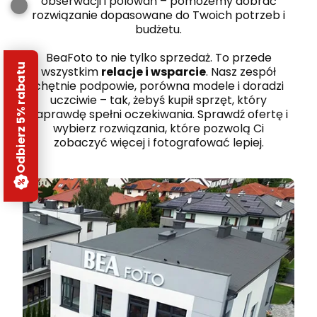
obserwacji i polowań – pomożemy dobrać
rozwiązanie dopasowane do Twoich potrzeb i
budżetu.
BeaFoto to nie tylko sprzedaż. To przede
Odbierz 5% rabatu
wszystkim
relacje i wsparcie
. Nasz zespół
chętnie podpowie, porówna modele i doradzi
uczciwie – tak, żebyś kupił sprzęt, który
naprawdę spełni oczekiwania. Sprawdź ofertę i
wybierz rozwiązania, które pozwolą Ci
zobaczyć więcej i fotografować lepiej.