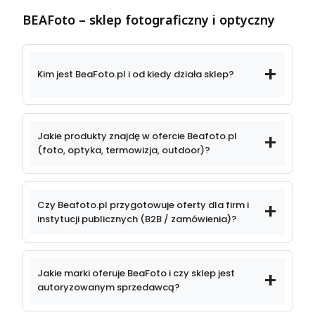
BEAFoto – sklep fotograficzny i optyczny
Kim jest BeaFoto.pl i od kiedy działa sklep?
Jakie produkty znajdę w ofercie Beafoto.pl
(foto, optyka, termowizja, outdoor)?
sprzęt fotograficzny
Czy Beafoto.pl przygotowuje oferty dla firm i
instytucji publicznych (B2B / zamówienia)?
obiektywy
kompleksowe
Jakie marki oferuje BeaFoto i czy sklep jest
fotograficzne
oferty dla firm
instytucji publicznych
autoryzowanym sprzedawcą?