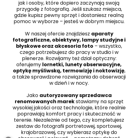
jak i osoby, które dopiero zaczynają swoją
przygodę z fotografią. Jeśli szukasz miejsca,
gdzie kupisz pewny sprzęt i dostaniesz realną
pomoc w wyborze – jesteś w dobrym miejscu.
W naszej ofercie znajdziesz
aparaty
fotograficzne, obiektywy, lampy studyjne i
błyskowe oraz akcesoria foto
– wszystko,
czego potrzebujesz do pracy w studio i w
plenerze. Rozwijamy też dział optyczny:
oferujemy
lornetki, lunety obserwacyjne,
optykę myśliwską, termowizję i noktowizję
,
a także sprawdzone rozwiązania do obserwacji
w dzień i w nocy.
Jako
autoryzowany sprzedawca
renomowanych marek
stawiamy na sprzęt
wysokiej jakości oraz technologie, które realnie
poprawiają komfort pracy i skuteczność w
terenie. Niezależnie od tego, czy kompletujesz
zestaw do fotografii portretowej, sportowej,
krajobrazowej, czy wybierasz optykę do