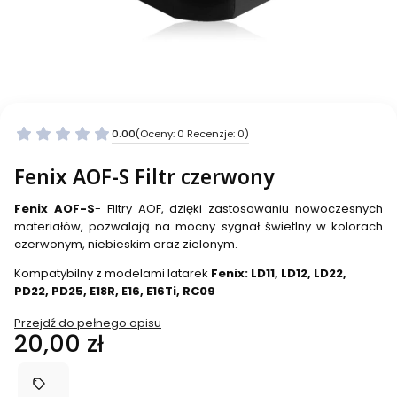
0.00
(Oceny: 0 Recenzje: 0)
Fenix AOF-S Filtr czerwony
Fenix AOF-S
- Filtry AOF, dzięki zastosowaniu nowoczesnych
materiałów, pozwalają na mocny sygnał świetlny w kolorach
czerwonym, niebieskim oraz zielonym.
Kompatybilny z modelami latarek
Fenix: LD11, LD12, LD22,
PD22, PD25, E18R, E16, E16Ti, RC09
Przejdź do pełnego opisu
Cena
20,00 zł