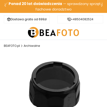
✅
Ponad 20 lat doświadczenia
— sprawdzony sprzęt i
fachowe doradztwo
Dostawa gratis od 699zł
Bezpieczna wysyłka
+48504082524
BEAFOTO.pl
Archiwalne