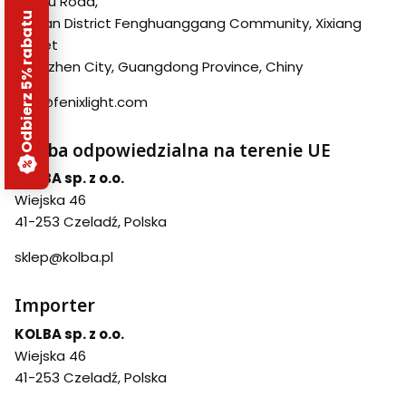
Shuiku Road,
Odbierz 5% rabatu
Bao'an District Fenghuanggang Community, Xixiang
Street
Shenzhen City, Guangdong Province, Chiny
info@fenixlight.com
Osoba odpowiedzialna na terenie UE
KOLBA sp. z o.o.
Wiejska 46
41-253 Czeladź, Polska
sklep@kolba.pl
Importer
KOLBA sp. z o.o.
Wiejska 46
41-253 Czeladź, Polska