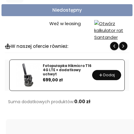
Niedostępny
Weź w leasing
W naszej ofercie również:
Fotopułapka Hikmicro T16
4G LTE + dodatkowy
uchwyt
Dodaj
Cena
699,00 zł
0.00 zł
Suma dodatkowych produktów: