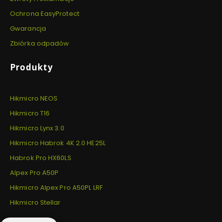
Ochrona EasyProtect
Gwarancja
Zbiórka odpadów
Produkty
Hikmicro NEOS
Hikmicro T16
Hikmicro Lynx 3.0
Hikmicro Habrok 4K 2.0 HE25L
Habrok Pro HX60LS
Alpex Pro A50P
Hikmicro Alpex Pro A50PL LRF
Hikmicro Stellar