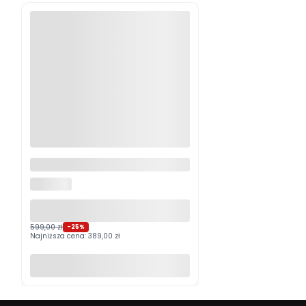
Logitech MX Master 4
Grafitowy PROMOCJA
LOGITECH
599,00 zł
-25%
Najniższa cena:
389,00 zł
Do koszyka