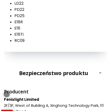
LD22
PD22
PD25
E18R
E16
E16Ti
RC09
Bezpieczeństwo produktu
Producent
Fenixlight Limited
2F/3F, West of Building A, Xinghong Technology Park, 111