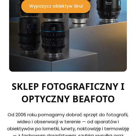
Wypożycz obiektyw Sirui
SKLEP FOTOGRAFICZNY I
OPTYCZNY BEAFOTO
Od 2006 roku pomagamy dobrać sprzęt do fotografii,
wideo i obserwacji w terenie — od aparatów i
obiektywów po lornetki, lunety, noktowizję i termowizję
— z fachowym doradztwem, szybką wysyłką oraz