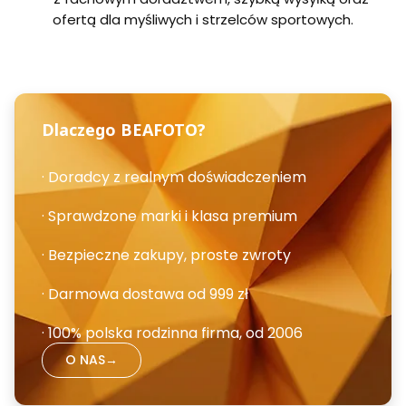
ofertą dla myśliwych i strzelców sportowych.
Dlaczego BEAFOTO?
· Doradcy z realnym doświadczeniem
· Sprawdzone marki i klasa premium
· Bezpieczne zakupy, proste zwroty
· Darmowa dostawa od 999 zł
· 100% polska rodzinna firma, od 2006
O NAS
→