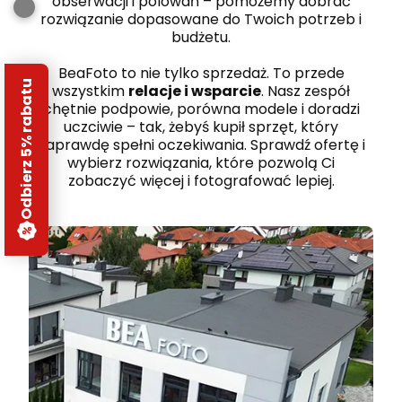
obserwacji i polowań – pomożemy dobrać
rozwiązanie dopasowane do Twoich potrzeb i
budżetu.
BeaFoto to nie tylko sprzedaż. To przede
Odbierz 5% rabatu
wszystkim
relacje i wsparcie
. Nasz zespół
chętnie podpowie, porówna modele i doradzi
uczciwie – tak, żebyś kupił sprzęt, który
naprawdę spełni oczekiwania. Sprawdź ofertę i
wybierz rozwiązania, które pozwolą Ci
zobaczyć więcej i fotografować lepiej.