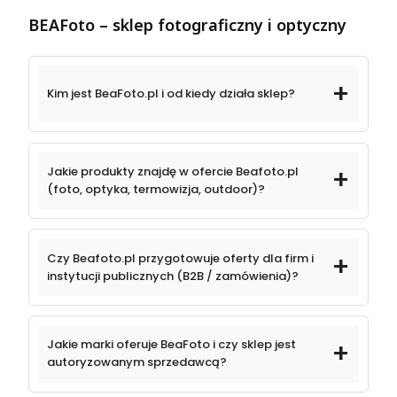
BEAFoto – sklep fotograficzny i optyczny
Kim jest BeaFoto.pl i od kiedy działa sklep?
Jakie produkty znajdę w ofercie Beafoto.pl
(foto, optyka, termowizja, outdoor)?
sprzęt fotograficzny
Czy Beafoto.pl przygotowuje oferty dla firm i
instytucji publicznych (B2B / zamówienia)?
obiektywy
kompleksowe
Jakie marki oferuje BeaFoto i czy sklep jest
fotograficzne
oferty dla firm
instytucji publicznych
autoryzowanym sprzedawcą?