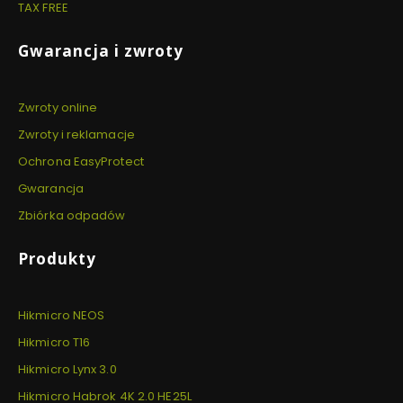
TAX FREE
Gwarancja i zwroty
Zwroty online
Zwroty i reklamacje
Ochrona EasyProtect
Gwarancja
Zbiórka odpadów
Produkty
Hikmicro NEOS
Hikmicro T16
Hikmicro Lynx 3.0
Hikmicro Habrok 4K 2.0 HE25L