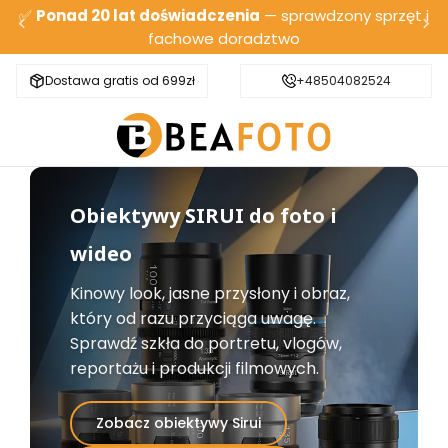
✅
Ponad 20 lat doświadczenia
— sprawdzony sprzęt i
fachowe doradztwo
Dostawa gratis od 699zł
Bezpieczna wysyłka
+48504082524
Obiektywy SIRUI do foto i
wideo
Kinowy look, jasne przysłony i obraz,
który od razu przyciąga uwagę.
Sprawdź szkła do portretu, vlogów,
reportażu i produkcji filmowych.
Zobacz obiektywy Sirui