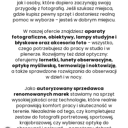
jak i osoby, które dopiero zaczynają swoją
przygodę z fotografią. Jeśli szukasz miejsca,
gdzie kupisz pewny sprzęt i dostaniesz realną
pomoc w wyborze – jesteś w dobrym miejscu.
W naszej ofercie znajdziesz
aparaty
fotograficzne, obiektywy, lampy studyjne i
błyskowe oraz akcesoria foto
– wszystko,
czego potrzebujesz do pracy w studio i w
plenerze. Rozwijamy też dział optyczny:
oferujemy
lornetki, lunety obserwacyjne,
optykę myśliwską, termowizję i noktowizję
,
a także sprawdzone rozwiązania do obserwacji
w dzień i w nocy.
Jako
autoryzowany sprzedawca
renomowanych marek
stawiamy na sprzęt
wysokiej jakości oraz technologie, które realnie
poprawiają komfort pracy i skuteczność w
terenie. Niezależnie od tego, czy kompletujesz
zestaw do fotografii portretowej, sportowej,
krajobrazowej, czy wybierasz optykę do