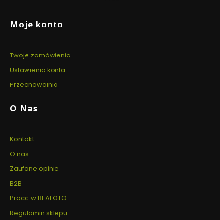
Linki w stopce
Moje konto
Twoje zamówienia
Ustawienia konta
Przechowalnia
O Nas
Kontakt
O nas
Zaufane opinie
B2B
Praca w BEAFOTO
Regulamin sklepu