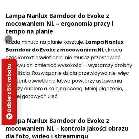
Lampa Nanlux Barndoor do Evoke z
mocowaniem NL – ergonomia pracy i
tempo na planie
Każda minuta na planie kosztuje.
Lampa Nanlux
Barndoor do Evoke z mocowaniem NL
skraca
czas korekt oświetlenia: nie musisz przestawiać
statywu ani zmieniać wysokości – wystarczy drobny
Odbierz 5% rabatu
ruch liścia. Rozwiązanie działa przewidywalnie, więc
asystent oświetlenia łatwo powtórzy ustawienia
między dublem a kolejną sceną. Mniej błądzenia,
więcej gotowych ujęć.
Lampa Nanlux Barndoor do Evoke z
mocowaniem NL – kontrola jakości obrazu
dla foto, wideo i streamingu