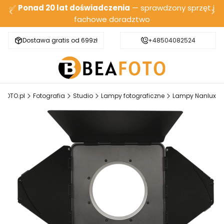
✅
Ponad 20 lat doświadczenia
— sprawdzony sprzęt i
fachowe doradztwo
Dostawa gratis od 699zł
Bezpieczna wysyłka
+48504082524
AFOTO.pl
Fotografia
Studio
Lampy fotograficzne
Lampy Nanlux