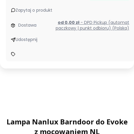
Zapytaj o produkt
od 0,00 zł
- DPD Pickup (automat
Dostawa
paczkowy | punkt odbioru) (Polska)
Udostępnij
Lampa Nanlux Barndoor do Evoke
z mocowaniem NL