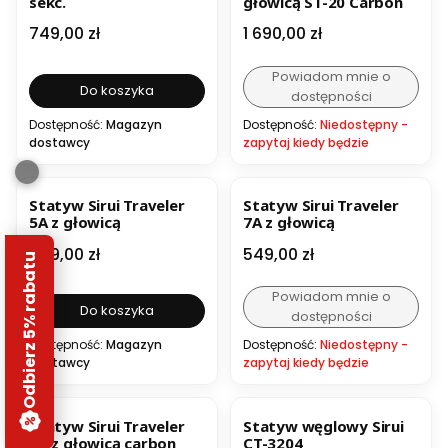
sekc.
głowicą ST-20 Carbon
Cena
Cena
749,00 zł
1 690,00 zł
Powiadom mnie o
Do koszyka
dostępności
Dostępność:
Magazyn
Dostępność:
Niedostępny -
dostawcy
zapytaj kiedy będzie
Statyw Sirui Traveler
Statyw Sirui Traveler
5A z głowicą
7A z głowicą
Cena
Cena
409,00 zł
549,00 zł
Odbierz 5% rabatu
Powiadom mnie o
Do koszyka
dostępności
Dostępność:
Magazyn
Dostępność:
Niedostępny -
dostawcy
zapytaj kiedy będzie
OKAZJA
Statyw Sirui Traveler
Statyw węglowy Sirui
7C z głowicą carbon
CT-3204