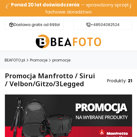
✅
Ponad 20 lat doświadczenia
— sprawdzony sprzęt i
fachowe doradztwo
Dostawa gratis od 699zł
Bezpieczna wysyłka
+48504082524
BEAFOTO.pl
Promocje
promocje
Promocja Manfrotto / Sirui
Produkty:
21
/ Velbon/Gitzo/3Legged