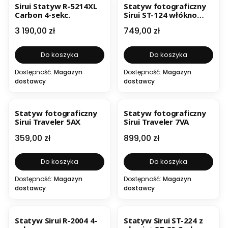
Sirui Statyw R-5214XL
Statyw fotograficzny
Carbon 4-sekc.
Sirui ST-124 włókno
węglowe
Cena
Cena
3 190,00 zł
749,00 zł
Do koszyka
Do koszyka
Dostępność:
Magazyn
Dostępność:
Magazyn
dostawcy
dostawcy
Statyw fotograficzny
Statyw fotograficzny
Sirui Traveler 5AX
Sirui Traveler 7VA
Cena
Cena
359,00 zł
899,00 zł
Do koszyka
Do koszyka
Dostępność:
Magazyn
Dostępność:
Magazyn
dostawcy
dostawcy
Statyw Sirui R-2004 4-
Statyw Sirui ST-224 z