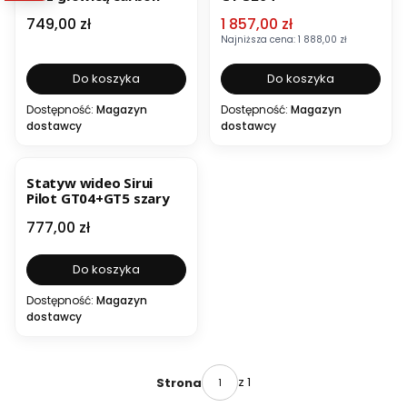
Cena
Cena promocyjna
749,00 zł
1 857,00 zł
Najniższa cena:
1 888,00 zł
Do koszyka
Do koszyka
Dostępność:
Magazyn
Dostępność:
Magazyn
dostawcy
dostawcy
Statyw wideo Sirui
Pilot GT04+GT5 szary
Cena
777,00 zł
Do koszyka
Dostępność:
Magazyn
dostawcy
z 1
Strona