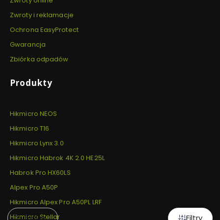
Zwroty online
Zwroty i reklamacje
Ochrona EasyProtect
Gwarancja
Zbiórka odpadów
Produkty
Hikmicro NEOS
Hikmicro T16
Hikmicro Lynx 3.0
Hikmicro Habrok 4K 2.0 HE25L
Habrok Pro HX60LS
Alpex Pro A50P
Hikmicro Alpex Pro A50PL LRF
Hikmicro Stellar
Filtry
Domyślne