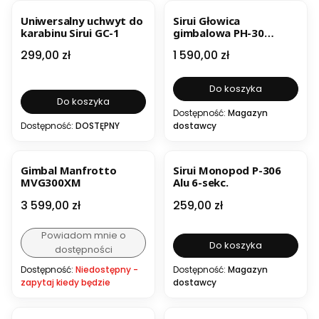
Uniwersalny uchwyt do
Sirui Głowica
karabinu Sirui GC-1
gimbalowa PH-30
Carbon
Cena
Cena
299,00 zł
1 590,00 zł
Do koszyka
Do koszyka
Dostępność:
Magazyn
Dostępność:
DOSTĘPNY
dostawcy
Gimbal Manfrotto
Sirui Monopod P-306
MVG300XM
Alu 6-sekc.
Cena
Cena
3 599,00 zł
259,00 zł
Powiadom mnie o
Do koszyka
dostępności
Dostępność:
Niedostępny -
Dostępność:
Magazyn
zapytaj kiedy będzie
dostawcy