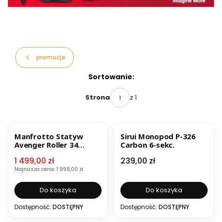
promocje
Lista produktów
Sortowanie:
z 1
Strona
OKAZJA
Manfrotto Statyw
Sirui Monopod P-326
Avenger Roller 34
Carbon 6-sekc.
Folding Base
Cena promocyjna
Cena
1 499,00 zł
239,00 zł
Najniższa cena:
1 999,00 zł
Do koszyka
Do koszyka
Dostępność:
DOSTĘPNY
Dostępność:
DOSTĘPNY