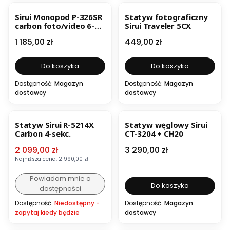
BESTSELLER
Sirui Monopod P-326SR
Statyw fotograficzny
carbon foto/video 6-
Sirui Traveler 5CX
sekc.
Cena
Cena
1 185,00 zł
449,00 zł
Do koszyka
Do koszyka
Dostępność:
Magazyn
Dostępność:
Magazyn
dostawcy
dostawcy
OKAZJA
BESTSELLER
BESTSELLER
Statyw Sirui R-5214X
Statyw węglowy Sirui
Carbon 4-sekc.
CT-3204 + CH20
Cena promocyjna
Cena
2 099,00 zł
3 290,00 zł
Najniższa cena:
2 990,00 zł
Powiadom mnie o
Do koszyka
dostępności
Dostępność:
Niedostępny -
Dostępność:
Magazyn
zapytaj kiedy będzie
dostawcy