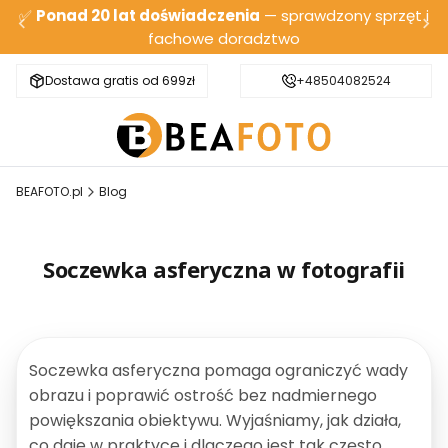
✅
Ponad 20 lat doświadczenia
— sprawdzony sprzęt i
fachowe doradztwo
Dostawa gratis od 699zł
Bezpieczna wysyłka
+48504082524
BEAFOTO.pl
Blog
Soczewka asferyczna w fotografii
Soczewka asferyczna pomaga ograniczyć wady
obrazu i poprawić ostrość bez nadmiernego
powiększania obiektywu. Wyjaśniamy, jak działa,
co daje w praktyce i dlaczego jest tak często