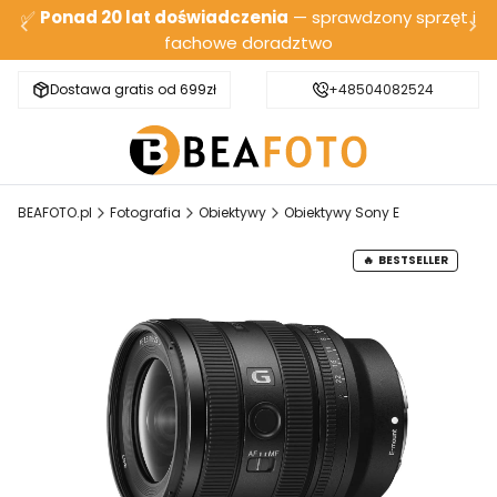
✅
Ponad 20 lat doświadczenia
— sprawdzony sprzęt i
fachowe doradztwo
Dostawa gratis od 699zł
Bezpieczna wysyłka
+48504082524
BEAFOTO.pl
Fotografia
Obiektywy
Obiektywy Sony E
BESTSELLER