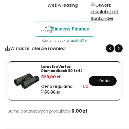
Weź w leasing
Weź
Siemens Finance
leasing
Kup ten produkt z ratą
94.87 zł
W naszej ofercie również:
Lornetka Vortex
Diamondback HD 8x42
%
929,00 zł
Dodaj
Cena regularna:
0%
1 159,00 zł
0.00 zł
Suma dodatkowych produktów: