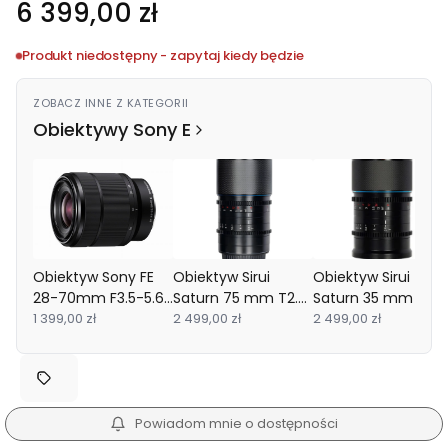
Cena
6 399,00 zł
Produkt niedostępny - zapytaj kiedy będzie
ZOBACZ INNE Z KATEGORII
Obiektywy Sony E
Obiektyw Sony FE
Obiektyw Sirui
Obiektyw Sirui
28-70mm F3.5-5.6
Saturn 75 mm T2.9
Saturn 35 mm T2.9
OSS II + FILTR 55
1 399,00 zł
1.6x FF
2 499,00 zł
1.6x FF
2 499,00 zł
mm GRATIS
anamorficzny
anamorficzny
(Sony-E)
(Sony E)
Powiadom mnie o dostępności