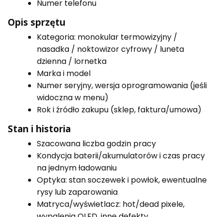
Numer telefonu
Opis sprzętu
Kategoria: monokular termowizyjny /
nasadka / noktowizor cyfrowy / luneta
dzienna / lornetka
Marka i model
Numer seryjny, wersja oprogramowania (jeśli
widoczna w menu)
Rok i źródło zakupu (sklep, faktura/umowa)
Stan i historia
Szacowana liczba godzin pracy
Kondycja baterii/akumulatorów i czas pracy
na jednym ładowaniu
Optyka: stan soczewek i powłok, ewentualne
rysy lub zaparowania
Matryca/wyświetlacz: hot/dead pixele,
wypalenia OLED, inne defekty