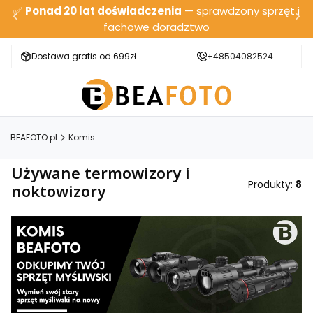
✅
Ponad 20 lat doświadczenia
— sprawdzony sprzęt i
fachowe doradztwo
Dostawa gratis od 699zł
Bezpieczna wysyłka
+48504082524
BEAFOTO.pl
Komis
Używane termowizory i
Produkty:
8
noktowizory