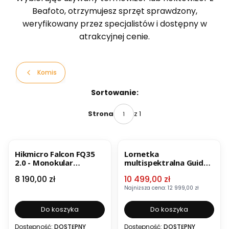
Beafoto, otrzymujesz sprzęt sprawdzony,
weryfikowany przez specjalistów i dostępny w
atrakcyjnej cenie.
Komis
Lista produktów
Sortowanie:
z 1
Strona
BESTSELLER
OKAZJA
Hikmicro Falcon FQ35
Lornetka
2.0 - Monokular
multispektralna Guide
termowizyjny Outlet
TN650M 2.0 OUTLET
Cena
Cena promocyjna
8 190,00 zł
10 499,00 zł
Najniższa cena:
12 999,00 zł
Do koszyka
Do koszyka
Dostępność:
DOSTĘPNY
Dostępność:
DOSTĘPNY