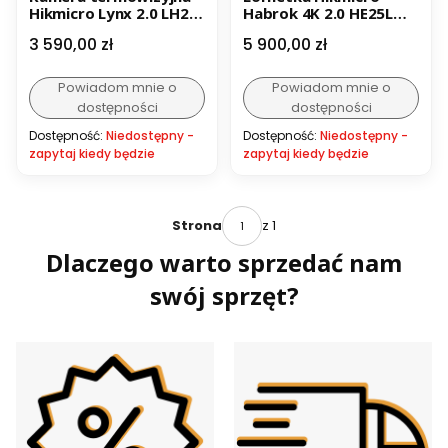
Hikmicro Lynx 2.0 LH25
Habrok 4K 2.0 HE25L
- Outlet
LRF + dwa iluminatory
Cena
Cena
3 590,00 zł
5 900,00 zł
850/940 nm - Outlet
Powiadom mnie o
Powiadom mnie o
dostępności
dostępności
Dostępność:
Niedostępny -
Dostępność:
Niedostępny -
zapytaj kiedy będzie
zapytaj kiedy będzie
z 1
Strona
Dlaczego warto sprzedać nam
swój sprzęt?