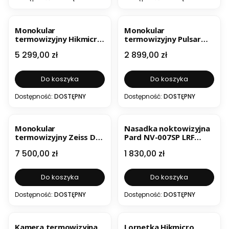
BESTSELLER
Monokular
Monokular
termowizyjny Hikmicro
termowizyjny Pulsar
Lynx 3.0 LH25 Outlet
Axion XM30F UŻYWANY
Cena
Cena
5 299,00 zł
2 899,00 zł
Do koszyka
Do koszyka
Dostępność:
DOSTĘPNY
Dostępność:
DOSTĘPNY
Monokular
Nasadka noktowizyjna
termowizyjny Zeiss DTI
Pard NV-007SP LRF
6/40 używany
850nm używany
Cena
Cena
7 500,00 zł
1 830,00 zł
Do koszyka
Do koszyka
Dostępność:
DOSTĘPNY
Dostępność:
DOSTĘPNY
BESTSELLER
BESTSELLER
Kamera termowizyjna
Lornetka Hikmicro