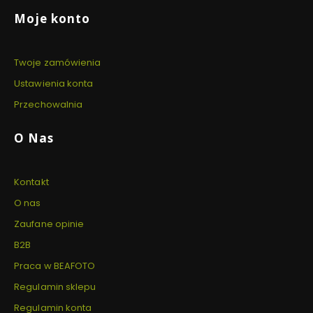
Linki w stopce
Moje konto
Twoje zamówienia
Ustawienia konta
Przechowalnia
O Nas
Kontakt
O nas
Zaufane opinie
B2B
Praca w BEAFOTO
Regulamin sklepu
Regulamin konta