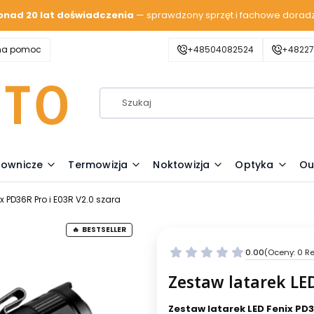
onad 20 lat doświadczenia
— sprawdzony sprzęt i fachowe dorad
zna pomoc
+48504082524
+48227
lownicze
Termowizja
Noktowizja
Optyka
Ou
x PD36R Pro i E03R V2.0 szara
BESTSELLER
0.00
(Oceny: 0 Re
Zestaw latarek LED
Zestaw latarek LED Fenix PD3