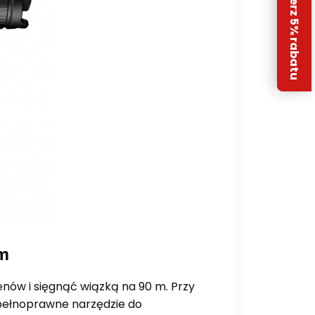
Odbierz 5% rabatu
ym
enów i sięgnąć wiązką na 90 m. Przy
e pełnoprawne narzędzie do