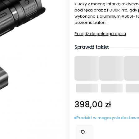
kluczy z mocną latarką taktycz
pod ręką oraz z PD36R Pro, gdy 
wykonano z aluminium A6061-T6
poziomu baterii.
Przejdź do pełnego opisu
Sprawdź także:
Cena
398,00 zł
Produkt w magazynie dostawc