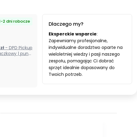
1-2 dni robocze
Dlaczego my?
Eksperckie wsparcie
:
Zapewniamy profesjonalne,
indywidualne doradztwo oparte na
0 zł
- DPD Pickup
czkowy | punkt
wieloletniej wiedzy i pasji naszego
odbioru) (Polska)
zespołu, pomagając Ci dobrać
sprzęt idealnie dopasowany do
Twoich potrzeb.