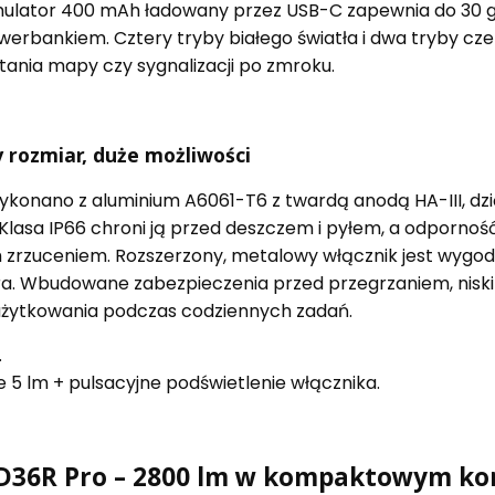
lator 400 mAh ładowany przez USB-C zapewnia do 30 go
werbankiem. Cztery tryby białego światła i dwa tryby cze
tania mapy czy sygnalizacji po zmroku.
y rozmiar, duże możliwości
konano z aluminium A6061-T6 z twardą anodą HA-III, dzi
 Klasa IP66 chroni ją przed deszczem i pyłem, a odporność
rzuceniem. Rozszerzony, metalowy włącznik jest wygodn
ora. Wbudowane zabezpieczenia przed przegrzaniem, nisk
użytkowania podczas codziennych zadań.
.
ce 5 lm + pulsacyjne podświetlenie włącznika.
PD36R Pro – 2800 lm w kompaktowym ko