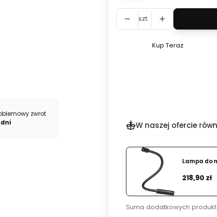
szt.
Kup Teraz
Szybki
zakup
dla
produktu
Zestaw
latarek
oblemowy zwrot
LED
 dni
W naszej ofercie równ
Fenix
PD36R
Pro
Lampa do m
i
Cena
218,90 zł
E03R
V2.0
szara
Suma dodatkowych produkt