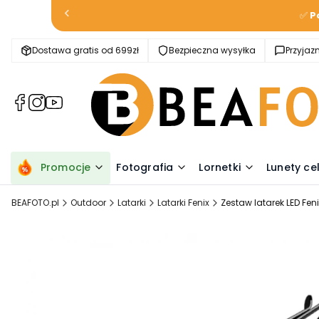
✅
P
Dostawa gratis od 699zł
Bezpieczna wysyłka
Przyja
(Otwiera
(Otwiera
(Otwiera
się
się
się
w
w
w
nowej
nowej
nowej
karcie)
karcie)
karcie)
Promocje
Fotografia
Lornetki
Lunety ce
BEAFOTO.pl
Outdoor
Latarki
Latarki Fenix
Zestaw latarek LED Feni