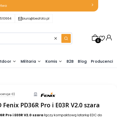
ztwo
510664
biuro@beafoto.pl
Produkty w k
Wyczyść
Szukaj
tdoor
Militaria
Komis
B2B
Blog
Producenci
cenzje: 0)
 Fenix PD36R Pro i E03R V2.0 szara
6R Pro i E03R V2.0 szara
łączy kompaktową latarkę EDC do