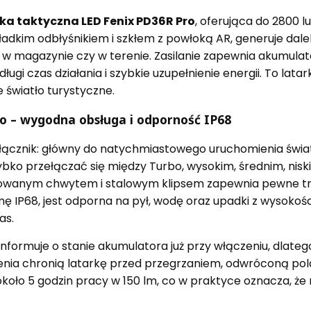
ka taktyczna LED Fenix PD36R Pro
, oferująca do 2800 
ładkim odbłyśnikiem i szkłem z powłoką AR, generuje dale
y w magazynie czy w terenie. Zasilanie zapewnia akumula
ugi czas działania i szybkie uzupełnienie energii. To lat
 światło turystyczne.
ro – wygodna obsługa i odporność IP68
ącznik: główny do natychmiastowego uruchomienia światł
bko przełączać się między Turbo, wysokim, średnim, niski
owanym chwytem i stalowym klipsem zapewnia pewne tr
mę IP68, jest odporna na pył, wodę oraz upadki z wysokośc
as.
formuje o stanie akumulatora już przy włączeniu, dlatego
enia chronią latarkę przed przegrzaniem, odwróconą polar
koło 5 godzin pracy w 150 lm, co w praktyce oznacza, ż