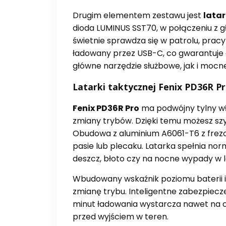
Drugim elementem zestawu jest
latar
dioda LUMINUS SST70, w połączeniu z g
świetnie sprawdza się w patrolu, prac
ładowany przez USB-C, co gwarantuje dł
główne narzędzie służbowe, jak i mocne
Latarki taktycznej Fenix PD36R P
Fenix PD36R Pro
ma podwójny tylny wł
zmiany trybów. Dzięki temu możesz szy
Obudowa z aluminium A6061-T6 z frez
pasie lub plecaku. Latarka spełnia nor
deszcz, błoto czy na nocne wypady w l
Wbudowany wskaźnik poziomu baterii in
zmianę trybu. Inteligentne zabezpiecz
minut ładowania wystarcza nawet na o
przed wyjściem w teren.