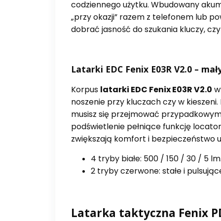
codziennego użytku. Wbudowany akumu
„przy okazji” razem z telefonem lub po
dobrać jasność do szukania kluczy, czy
Latarki EDC Fenix E03R V2.0 – mał
Korpus
latarki EDC Fenix E03R V2.0
wy
noszenie przy kluczach czy w kieszeni.
musisz się przejmować przypadkowym z
podświetlenie pełniące funkcję locat
zwiększają komfort i bezpieczeństwo 
4 tryby białe: 500 / 150 / 30 / 5 lm
2 tryby czerwone: stałe i pulsują
Latarka taktyczna Fenix 