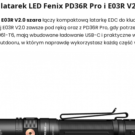
latarek LED Fenix PD36R Pro i E03R V2
i E03R V2.0 szara
łączy kompaktową latarkę EDC do kluc
j E03R V2.0 zawsze pod ręką oraz z PD36R Pro, gdy potrze
061-T6, mają wbudowane ładowanie USB-C i praktyczne ws
 outdooru, w którym naprawdę wykorzystasz każdą część 