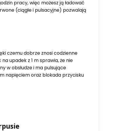
dzin pracy, więc możesz ją ładować
rwone (ciągłe i pulsacyjne) pozwalają
ęki czemu dobrze znosi codzienne
 na upadek z 1 m sprawia, że nie
y w obsłudze i ma pulsujące
im napięciem oraz blokada przycisku
rpusie