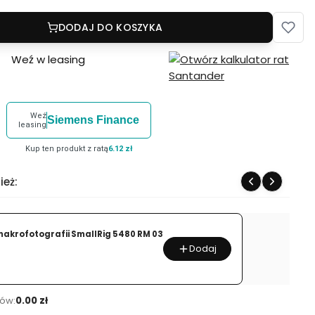
DODAJ DO KOSZYKA
Weź w leasing
Weź
Siemens Finance
leasing
Kup ten produkt z ratą
6.12 zł
ież:
akrofotografii SmallRig 5480 RM 03
Dodaj
ów:
0.00 zł