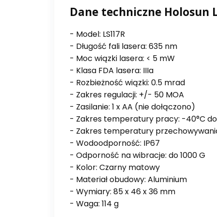
Dane techniczne Holosun 
- Model: LS117R
- Długość fali lasera: 635 nm
- Moc wiązki lasera: < 5 mW
- Klasa FDA lasera: IIIa
- Rozbieżność wiązki: 0.5 mrad
- Zakres regulacji: +/- 50 MOA
- Zasilanie: 1 x AA (nie dołączono)
- Zakres temperatury pracy: -40°C do
- Zakres temperatury przechowywania
- Wodoodporność: IP67
- Odporność na wibracje: do 1000 G
- Kolor: Czarny matowy
- Materiał obudowy: Aluminium
- Wymiary: 85 x 46 x 36 mm
- Waga: 114 g