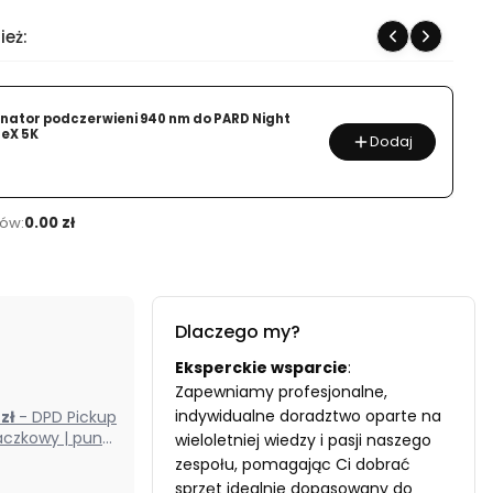
ież:
inator podczerwieni 940 nm do PARD Night
 eX 5K
Dodaj
ów:
0.00 zł
Dlaczego my?
Eksperckie wsparcie
:
Zapewniamy profesjonalne,
indywidualne doradztwo oparte na
0 zł
- DPD Pickup
czkowy | punkt
wieloletniej wiedzy i pasji naszego
odbioru) (Polska)
zespołu, pomagając Ci dobrać
sprzęt idealnie dopasowany do