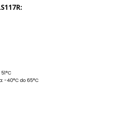
LS117R:
 51°C
: -40°C do 65°C