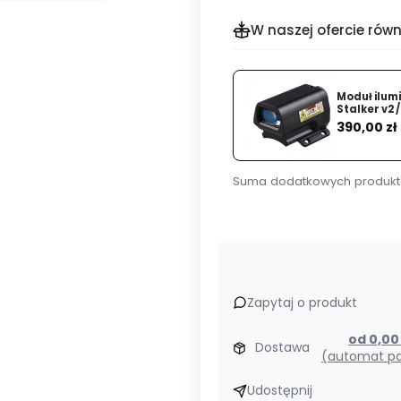
W naszej ofercie równ
Moduł ilum
Stalker v2 /
Cena
390,00 zł
Suma dodatkowych produkt
Zapytaj o produkt
od 0,0
Dostawa
(automat pa
Udostępnij