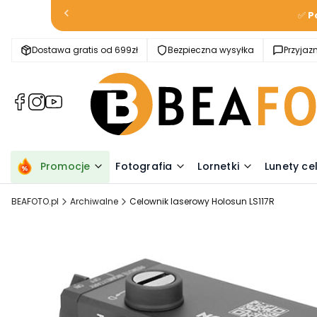
✅
P
Dostawa gratis od 699zł
Bezpieczna wysyłka
Przyja
(Otwiera
(Otwiera
(Otwiera
się
się
się
w
w
w
nowej
nowej
nowej
karcie)
karcie)
karcie)
Promocje
Fotografia
Lornetki
Lunety ce
BEAFOTO.pl
Archiwalne
Celownik laserowy Holosun LS117R