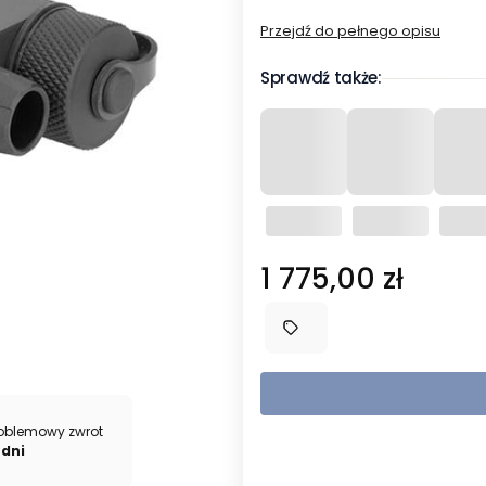
Przejdź do pełnego opisu
Sprawdź także:
Cena
1 775,00 zł
oblemowy zwrot
 dni