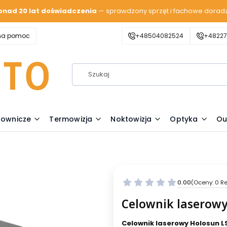
onad 20 lat doświadczenia
— sprawdzony sprzęt i fachowe dorad
zna pomoc
+48504082524
+48227
lownicze
Termowizja
Noktowizja
Optyka
Ou
0.00
(Oceny: 0 Re
Celownik laserow
Celownik laserowy Holosun L