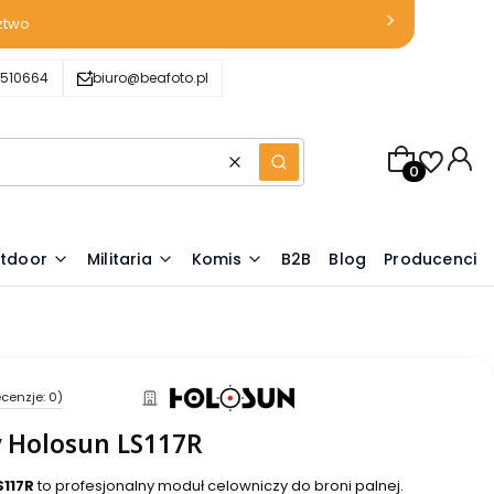
ztwo
510664
biuro@beafoto.pl
Produkty w k
Wyczyść
Szukaj
tdoor
Militaria
Komis
B2B
Blog
Producenci
cenzje: 0)
y Holosun LS117R
S117R
to profesjonalny moduł celowniczy do broni palnej.