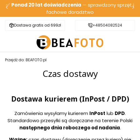
✅
Ponad 20 lat doświadczenia
— sprawdzony sprzęt i
fachowe doradztwo
Dostawa gratis od 699zł
Bezpieczna wysyłka
+48504082524
Przejdź do:
BEAFOTO.pl
Czas dostawy
Dostawa kurierem (InPost / DPD)
Zamówienia wysyłamy kurierem
InPost
lub
DPD
.
Standardowo przesyłki są doręczane na terenie Polski
następnego dnia roboczego od nadania
.
Ważne:
czas dostawy (doręczenie przez kuriera) nie