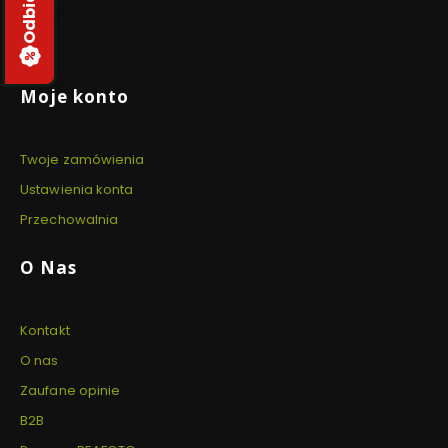
DNIA
Dla zamówień powyżej 999 PLN
Dzięki 
Dla zamówień złożonych do
szyfro
14:00
Linki w stopce
Moje konto
Twoje zamówienia
Ustawienia konta
Przechowalnia
O Nas
Kontakt
O nas
Zaufane opinie
B2B