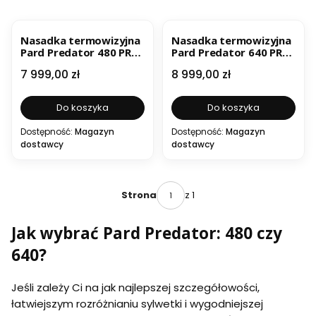
Nasadka termowizyjna
Nasadka termowizyjna
Pard Predator 480 PR4-
Pard Predator 640 PR6-
35/LRF
45/LRF
Cena
Cena
7 999,00 zł
8 999,00 zł
Do koszyka
Do koszyka
Dostępność:
Magazyn
Dostępność:
Magazyn
dostawcy
dostawcy
z 1
Strona
Jak wybrać Pard Predator: 480 czy
640?
Jeśli zależy Ci na jak najlepszej szczegółowości,
łatwiejszym rozróżnianiu sylwetki i wygodniejszej