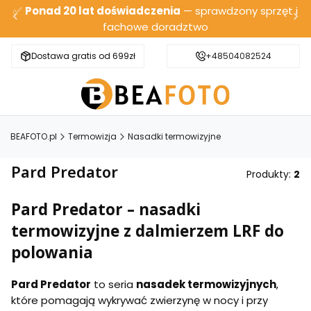
✅
Ponad 20 lat doświadczenia
— sprawdzony sprzęt i
fachowe doradztwo
Dostawa gratis od 699zł
Bezpieczna wysyłka
+48504082524
BEAFOTO.pl
Termowizja
Nasadki termowizyjne
Pard Predator
Produkty:
2
Pard Predator – nasadki
termowizyjne z dalmierzem LRF do
polowania
Pard Predator
to seria
nasadek termowizyjnych
,
które pomagają wykrywać zwierzynę w nocy i przy