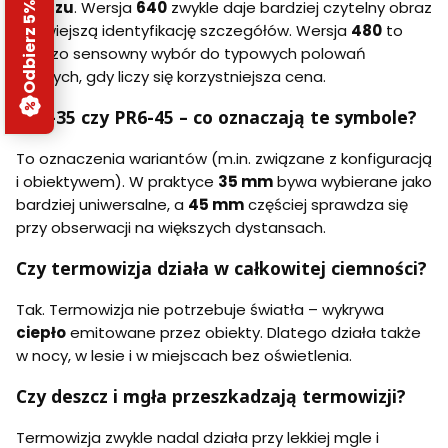
Odbierz 5% rabatu
obrazu
. Wersja
640
zwykle daje bardziej czytelny obraz
i łatwiejszą identyfikację szczegółów. Wersja
480
to
bardzo sensowny wybór do typowych polowań
nocnych, gdy liczy się korzystniejsza cena.
PR4-35 czy PR6-45 – co oznaczają te symbole?
To oznaczenia wariantów (m.in. związane z konfiguracją
i obiektywem). W praktyce
35 mm
bywa wybierane jako
bardziej uniwersalne, a
45 mm
częściej sprawdza się
przy obserwacji na większych dystansach.
Czy termowizja działa w całkowitej ciemności?
Tak. Termowizja nie potrzebuje światła – wykrywa
ciepło
emitowane przez obiekty. Dlatego działa także
w nocy, w lesie i w miejscach bez oświetlenia.
Czy deszcz i mgła przeszkadzają termowizji?
Termowizja zwykle nadal działa przy lekkiej mgle i