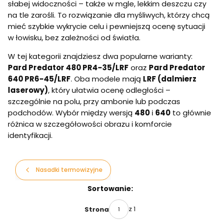
słabej widoczności – także w mgle, lekkim deszczu czy
na tle zarośli. To rozwiązanie dla myśliwych, którzy chcą
mieć szybkie wykrycie celu i pewniejszą ocenę sytuacji
w łowisku, bez zależności od światła.
W tej kategorii znajdziesz dwa popularne warianty:
Pard Predator 480 PR4-35/LRF
oraz
Pard Predator
640 PR6-45/LRF
. Oba modele mają
LRF (dalmierz
laserowy)
, który ułatwia ocenę odległości –
szczególnie na polu, przy ambonie lub podczas
podchodów. Wybór między wersją
480
i
640
to głównie
różnica w szczegółowości obrazu i komforcie
identyfikacji.
Nasadki termowizyjne
Lista produktów
Sortowanie:
z 1
Strona