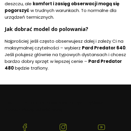
deszczu, ale
komfort i zasięg obserwacji mogą się
pogorszyć
w trudnych warunkach. To normalne dla
urządzeń termicznych.
Jak dobrać model do polowania?
Najprościej: jeśli często obserwujesz dalej i zależy Ci na
maksymalnej czytelności – wybierz
Pard Predator 640
.
Jeśli polujesz głównie na typowych dystansach i chcesz
bardzo dobry sprzęt w lepszej cenie –
Pard Predator
480
będzie trafiony.
Beafoto
– aparaty, obiektywy i optyka myśliwska:
zobacz więcej, uchwyć lepiej.
(Otwiera
(Otwiera
(Otwiera