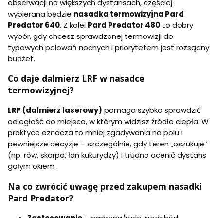
obserwacji na większych dystansach, częściej
wybierana będzie
nasadka termowizyjna Pard
Predator 640
. Z kolei
Pard Predator 480
to dobry
wybór, gdy chcesz sprawdzonej termowizji do
typowych polowań nocnych i priorytetem jest rozsądny
budżet.
Co daje dalmierz LRF w nasadce
termowizyjnej?
LRF (dalmierz laserowy)
pomaga szybko sprawdzić
odległość do miejsca, w którym widzisz źródło ciepła. W
praktyce oznacza to mniej zgadywania na polu i
pewniejsze decyzje – szczególnie, gdy teren „oszukuje”
(np. rów, skarpa, łan kukurydzy) i trudno ocenić dystans
gołym okiem.
Na co zwrócić uwagę przed zakupem nasadki
Pard Predator?
Zastosowanie
– ambona/pole, podchód,