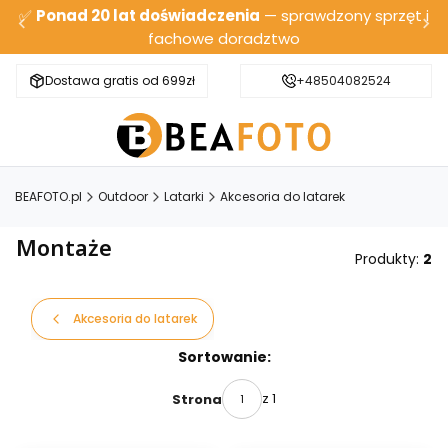
✅
Ponad 20 lat doświadczenia
— sprawdzony sprzęt i
fachowe doradztwo
Dostawa gratis od 699zł
Bezpieczna wysyłka
+48504082524
BEAFOTO.pl
Outdoor
Latarki
Akcesoria do latarek
Montaże
Produkty:
2
Akcesoria do latarek
Lista produktów
Sortowanie:
z 1
Strona