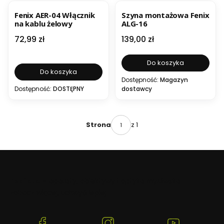
Fenix AER-04 Włącznik
Szyna montażowa Fenix
na kablu żelowy
ALG-16
Cena
Cena
72,99 zł
139,00 zł
Do koszyka
Do koszyka
Dostępność:
Magazyn
Dostępność:
DOSTĘPNY
dostawcy
z 1
Strona
Beafoto
– aparaty, obiektywy i optyka myśliwska:
zobacz więcej, uchwyć lepiej.
(Otwiera
(Otwiera
(Otwiera