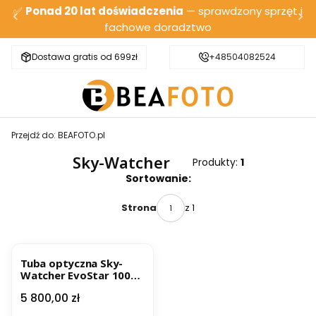
✅
Ponad 20 lat doświadczenia
— sprawdzony sprzęt i
fachowe doradztwo
Dostawa gratis od 699zł
Bezpieczna wysyłka
+48504082524
Przejdź do:
BEAFOTO.pl
Sky-Watcher
Produkty:
1
Lista produktów
Sortowanie:
z 1
Strona
Tuba optyczna Sky-
Watcher EvoStar 100ED
Apo (Uszkodzona
Cena
5 800,00 zł
walizka)