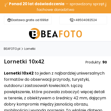
✅
Ponad 20 lat doświadczenia
— sprawdzony sprzęt i
fachowe doradztwo
Dostawa gratis od 699zł
Bezpieczna wysyłka
+48504082524
BEAFOTO.pl
Lornetki
Lornetki 10x42
Produkty:
90
Lornetki 10x42
to jeden z najbardziej uniwersalnych
formatów do obserwacji przyrody, turystyki,
outdooru i zastosowań łowieckich. Łączą
powiększenie, które pozwala zobaczyć więcej detali
w terenie, z obiektywem o średnicy 42 mm, dającym
dobry kompromis między jasnością obrazu,
mobilnością i wygodą noszenia. To właśnie dlatego