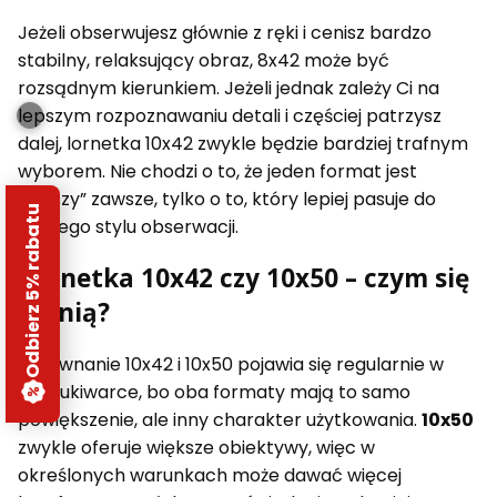
Jeżeli obserwujesz głównie z ręki i cenisz bardzo
stabilny, relaksujący obraz, 8x42 może być
rozsądnym kierunkiem. Jeżeli jednak zależy Ci na
lepszym rozpoznawaniu detali i częściej patrzysz
dalej, lornetka 10x42 zwykle będzie bardziej trafnym
wyborem. Nie chodzi o to, że jeden format jest
„lepszy” zawsze, tylko o to, który lepiej pasuje do
Odbierz 5% rabatu
Twojego stylu obserwacji.
Lornetka 10x42 czy 10x50 – czym się
różnią?
Porównanie 10x42 i 10x50 pojawia się regularnie w
wyszukiwarce, bo oba formaty mają to samo
powiększenie, ale inny charakter użytkowania.
10x50
zwykle oferuje większe obiektywy, więc w
określonych warunkach może dawać więcej