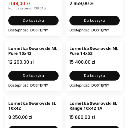
Cena promocyjna
Cena
1 149,00 zł
2 659,00 zł
Najniższa cena:
1 138,04 zł
Do koszyka
Do koszyka
Dostępność:
DOSTĘPNY
Dostępność:
DOSTĘPNY
BESTSELLER
BESTSELLER
NOWOŚĆ
Lornetka Swarovski NL
Lornetka Swarovski NL
Pure 10x42
Pure 14x52
Cena
Cena
12 290,00 zł
15 400,00 zł
Do koszyka
Do koszyka
Dostępność:
DOSTĘPNY
Dostępność:
DOSTĘPNY
BESTSELLER
Lornetka Swarovski EL
Lornetka Swarovski EL
10x42
Range 10x42 TA
Cena
Cena
8 250,00 zł
15 660,00 zł