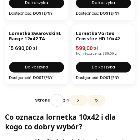
Do koszyka
Do koszyka
Dostępność:
DOSTĘPNY
Dostępność:
DOSTĘPNY
OKAZJA
BESTSELLER
Lornetka Swarovski EL
Lornetka Vortex
Range 12x42 TA
Crossfire HD 10x42
Cena
Cena promocyjna
15 690,00 zł
599,00 zł
Najniższa cena:
589,00 zł
Do koszyka
Do koszyka
Dostępność:
DOSTĘPNY
Dostępność:
DOSTĘPNY
z 4
Strona
Przejdź do ostatniej 
Co oznacza lornetka 10x42 i dla
kogo to dobry wybór?