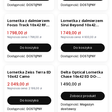
Dostępność:
DOSTĘPNY
Dostępność:
DOSTĘPNY
OKAZJA
OKAZJA
BESTSELLER
NOWO
Lornetka z dalmierzem
Lornetka z dalmierzem
Focus Track 10x42 RF
Sirui Beyond 10x42
1500 m
B1042B-MD
Cena promocyjna
Cena promocyjna
1 798,00 zł
1 749,00 zł
Najniższa cena:
1 798,00 zł
Najniższa cena:
4 900,00 zł
Do koszyka
Do koszyka
Dostępność:
DOSTĘPNY
Dostępność:
DOSTĘPNY
OKAZJA
BESTSELLER
Lornetka Zeiss Terra ED
Delta Optical Lornetka
10x42 Camo
Chase 10x42 ED DO-
1701
Cena promocyjna
Cena
2 049,00 zł
1 490,00 zł
Najniższa cena:
2 199,00 zł
Zobacz produkt
Do koszyka
Dostępność:
Magazyn
Dostępność:
DOSTĘPNY
dostawcy