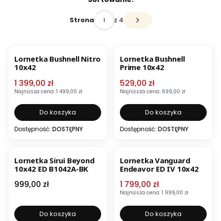
z 4
Strona
Następne produkty
OKAZJA
OKAZJA
BESTSELLER
Lornetka Bushnell Nitro
Lornetka Bushnell
10x42
Prime 10x42
Cena promocyjna
Cena promocyjna
1 399,00 zł
529,00 zł
Najniższa cena:
1 499,00 zł
Najniższa cena:
699,00 zł
Do koszyka
Do koszyka
Dostępność:
DOSTĘPNY
Dostępność:
DOSTĘPNY
OKAZJA
Lornetka Sirui Beyond
Lornetka Vanguard
10x42 ED B1042A-BK
Endeavor ED IV 10x42
Cena
Cena promocyjna
999,00 zł
1 799,00 zł
Najniższa cena:
1 999,00 zł
Do koszyka
Do koszyka