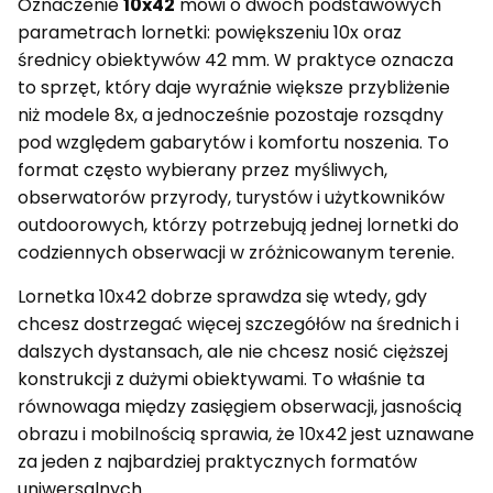
Oznaczenie
10x42
mówi o dwóch podstawowych
parametrach lornetki: powiększeniu 10x oraz
średnicy obiektywów 42 mm. W praktyce oznacza
to sprzęt, który daje wyraźnie większe przybliżenie
niż modele 8x, a jednocześnie pozostaje rozsądny
pod względem gabarytów i komfortu noszenia. To
format często wybierany przez myśliwych,
obserwatorów przyrody, turystów i użytkowników
outdoorowych, którzy potrzebują jednej lornetki do
codziennych obserwacji w zróżnicowanym terenie.
Lornetka 10x42 dobrze sprawdza się wtedy, gdy
chcesz dostrzegać więcej szczegółów na średnich i
dalszych dystansach, ale nie chcesz nosić cięższej
konstrukcji z dużymi obiektywami. To właśnie ta
równowaga między zasięgiem obserwacji, jasnością
obrazu i mobilnością sprawia, że 10x42 jest uznawane
za jeden z najbardziej praktycznych formatów
uniwersalnych.