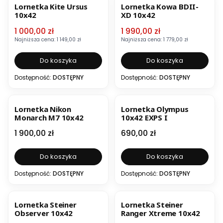
Lornetka Kite Ursus
Lornetka Kowa BDII-
10x42
XD 10x42
Cena promocyjna
Cena promocyjna
1 000,00 zł
1 990,00 zł
Najniższa cena:
1 149,00 zł
Najniższa cena:
1 779,00 zł
Do koszyka
Do koszyka
Dostępność:
DOSTĘPNY
Dostępność:
DOSTĘPNY
BESTSELLER
Lornetka Nikon
Lornetka Olympus
Monarch M7 10x42
10x42 EXPS I
Cena
Cena
1 900,00 zł
690,00 zł
Do koszyka
Do koszyka
Dostępność:
DOSTĘPNY
Dostępność:
DOSTĘPNY
OKAZJA
BESTSELLER
Lornetka Steiner
Lornetka Steiner
Observer 10x42
Ranger Xtreme 10x42