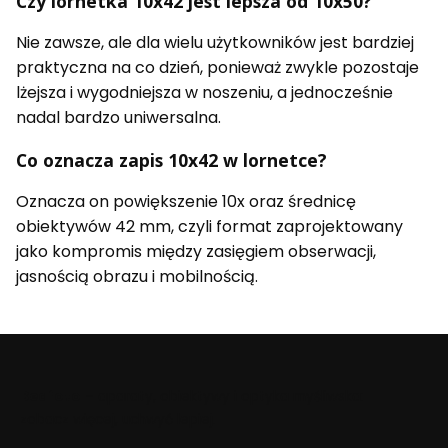
Czy lornetka 10x42 jest lepsza od 10x50?
Nie zawsze, ale dla wielu użytkowników jest bardziej
praktyczna na co dzień, ponieważ zwykle pozostaje
lżejsza i wygodniejsza w noszeniu, a jednocześnie
nadal bardzo uniwersalna.
Co oznacza zapis 10x42 w lornetce?
Oznacza on powiększenie 10x oraz średnicę
obiektywów 42 mm, czyli format zaprojektowany
jako kompromis między zasięgiem obserwacji,
jasnością obrazu i mobilnością.
Beafoto
– aparaty, obiektywy i optyka myśliwska:
zobacz więcej, uchwyć lepiej.