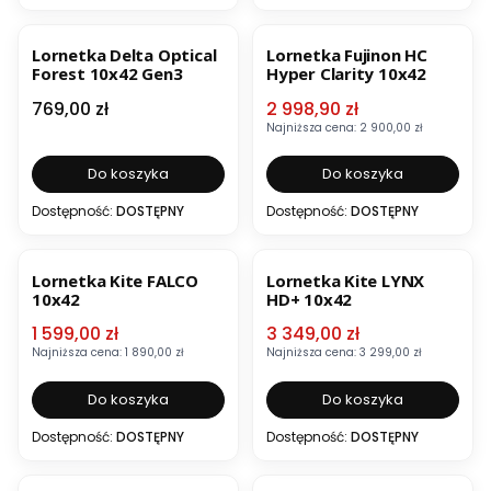
BESTSELLER
OKAZJA
Lornetka Delta Optical
Lornetka Fujinon HC
Forest 10x42 Gen3
Hyper Clarity 10x42
Cena
Cena promocyjna
769,00 zł
2 998,90 zł
Najniższa cena:
2 900,00 zł
Do koszyka
Do koszyka
Dostępność:
DOSTĘPNY
Dostępność:
DOSTĘPNY
OKAZJA
OKAZJA
Lornetka Kite FALCO
Lornetka Kite LYNX
10x42
HD+ 10x42
Cena promocyjna
Cena promocyjna
1 599,00 zł
3 349,00 zł
Najniższa cena:
1 890,00 zł
Najniższa cena:
3 299,00 zł
Do koszyka
Do koszyka
Dostępność:
DOSTĘPNY
Dostępność:
DOSTĘPNY
OKAZJA
BESTSELLER
OKAZJA
BESTSELLER