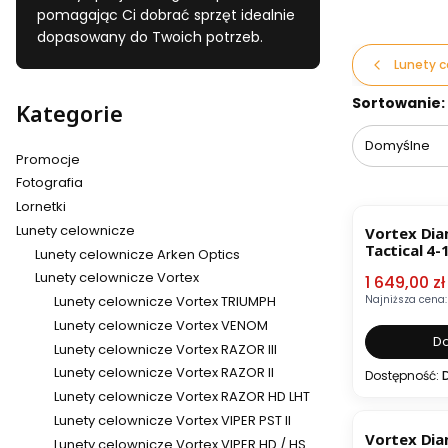
pomagając Ci dobrać sprzęt idealnie
dopasowany do Twoich potrzeb.
Lunety c
Lista pr
Sortowanie:
Kategorie
Domyślne
Promocje
Fotografia
OKAZJA
Lornetki
Lunety celownicze
Vortex Di
Tactical 4
Lunety celownicze Arken Optics
A
Lunety celownicze Vortex
Cena pro
1 649,00 zł
Najniższa cena:
Lunety celownicze Vortex TRIUMPH
Lunety celownicze Vortex VENOM
Do
Lunety celownicze Vortex RAZOR III
Lunety celownicze Vortex RAZOR II
Dostępność:
Lunety celownicze Vortex RAZOR HD LHT
Lunety celownicze Vortex VIPER PST II
Vortex Di
Lunety celownicze Vortex VIPER HD / HS