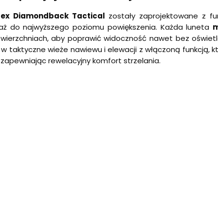
tex Diamondback Tactical
zostały zaprojektowane z f
 aż do najwyższego poziomu powiększenia. Każda luneta
m
wierzchniach, aby poprawić widoczność nawet bez oświetle
 taktyczne wieże nawiewu i elewacji z włączoną funkcją, kt
 zapewniając rewelacyjny komfort strzelania.