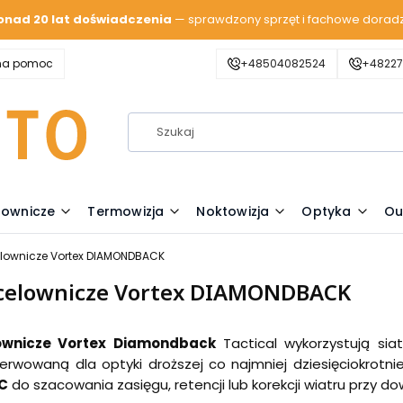
onad 20 lat doświadczenia
— sprawdzony sprzęt i fachowe dorad
zna pomoc
+48504082524
+48227
lownicze
Termowizja
Noktowizja
Optyka
Ou
elownicze Vortex DIAMONDBACK
celownicze Vortex DIAMONDBACK
ownicze Vortex Diamondback
Tactical wykorzystują sia
erwowaną dla optyki droższej co najmniej dziesięciokrotni
2C
do szacowania zasięgu, retencji lub korekcji wiatru przy 