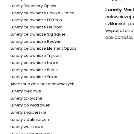
Lunety Discovery Optics
Lunety Vor
Lunety celownicze Hawke Optics
celowniczej
Lunety celownicze EOTech
szklanych po
Lunety celownicze Leupold
wyposażona w
Lunety celownicze Sig Sauer
dokładności,
Lunety celownicze Redwin
Lunety celownicze Element Optics
Lunety celownicze Trijicon
Lunety celownicze Noxar
Lunety celownicze Burris
Lunety celownicze Yukon
Akcesoria do lunet celowniczych
Lunety biegowe
Lunety taktyczne
Lunety do wiatrówek
Lunety snajperskie
Lunety z dalmierzem
Lunety wojskowe
Lunety z kolimatorem