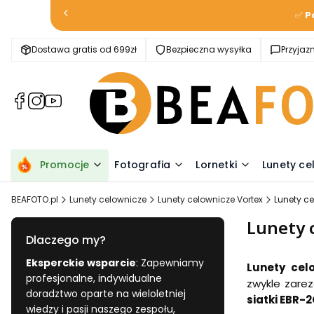
✅
P
Dostawa gratis od 699zł
Bezpieczna wysyłka
Przyja
(Otwiera
(Otwiera
(Otwiera
się
się
się
w
w
w
nowej
nowej
nowej
karcie)
karcie)
karcie)
Promocje
Fotografia
Lornetki
Lunety ce
BEAFOTO.pl
Lunety celownicze
Lunety celownicze Vortex
Lunety c
Lunety 
Dlaczego my?
Eksperckie wsparcie
: Zapewniamy
Lunety cel
profesjonalne, indywidualne
zwykle zarez
doradztwo oparte na wieloletniej
siatki EBR-
wiedzy i pasji naszego zespołu,