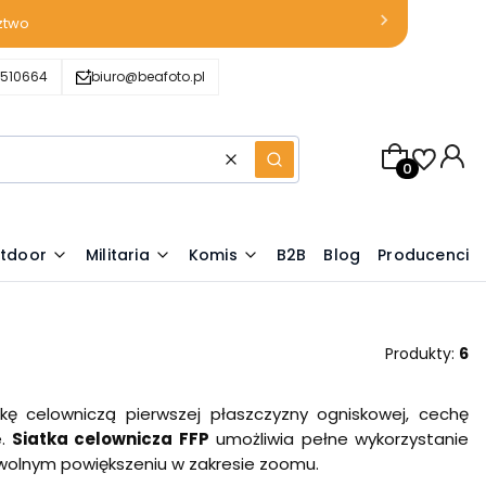
ztwo
510664
biuro@beafoto.pl
Produkty w k
Wyczyść
Szukaj
tdoor
Militaria
Komis
B2B
Blog
Producenci
Produkty:
6
tkę celowniczą pierwszej płaszczyzny ogniskowej, cechę
e.
Siatka celownicza FFP
umożliwia pełne wykorzystanie
dowolnym powiększeniu w zakresie zoomu.