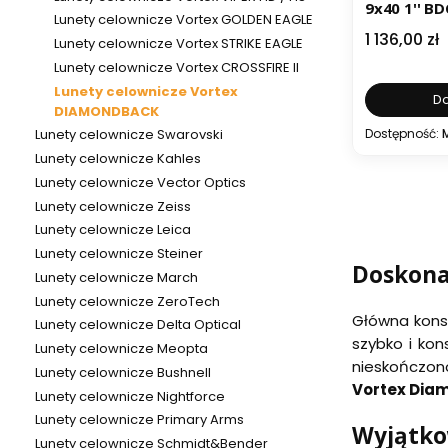
9x40 1'' B
Lunety celownicze Vortex GOLDEN EAGLE
celownicza
Cena
1 136,00 zł
Lunety celownicze Vortex STRIKE EAGLE
Lunety celownicze Vortex CROSSFIRE II
Lunety celownicze Vortex
Do
DIAMONDBACK
Dostępność:
Lunety celownicze Swarovski
Lunety celownicze Kahles
Lunety celownicze Vector Optics
Lunety celownicze Zeiss
Lunety celownicze Leica
Lunety celownicze Steiner
Doskonał
Lunety celownicze March
Lunety celownicze ZeroTech
Główna konst
Lunety celownicze Delta Optical
szybko i kon
Lunety celownicze Meopta
nieskończon
Lunety celownicze Bushnell
Vortex Dia
Lunety celownicze Nightforce
Lunety celownicze Primary Arms
Wyjątko
Lunety celownicze Schmidt&Bender