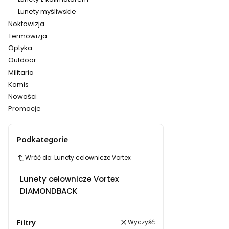
Lunety myśliwskie
Noktowizja
Termowizja
Optyka
Outdoor
Militaria
Komis
Nowości
Promocje
Koniec menu
Podkategorie
Wróć do: Lunety celownicze Vortex
Lunety celownicze Vortex
DIAMONDBACK
Filtry
Wyczyść