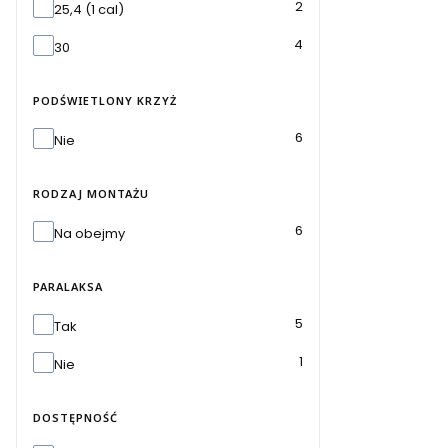
Średnica tubusu (mm)
2
25,4 (1 cal)
4
30
PODŚWIETLONY KRZYŻ
Podświetlony krzyż
6
Nie
RODZAJ MONTAŻU
Rodzaj montażu
6
Na obejmy
PARALAKSA
Paralaksa
5
Tak
1
Nie
DOSTĘPNOŚĆ