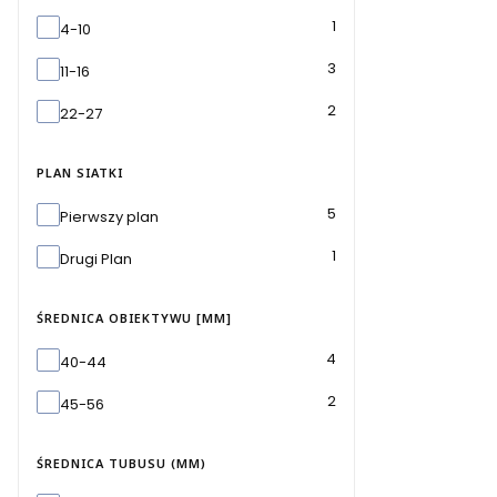
Powiększenie do [x]
1
4-10
3
11-16
2
22-27
PLAN SIATKI
Plan siatki
5
Pierwszy plan
1
Drugi Plan
ŚREDNICA OBIEKTYWU [MM]
Średnica obiektywu [mm]
4
40-44
2
45-56
ŚREDNICA TUBUSU (MM)