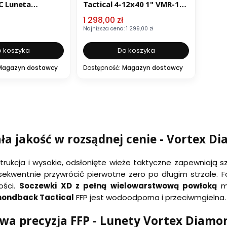
DC Luneta
Tactical 4-12x40 1" VMR-1
186-210
Cena promocyjna
1 298,00 zł
Najniższa cena:
1 299,00 zł
 koszyka
Do koszyka
Magazyn dostawcy
Dostępność:
Magazyn dostawcy
a jakość w rozsądnej cenie - Vortex D
rukcja i wysokie, odsłonięte wieże taktyczne zapewniają s
sekwentnie przywrócić pierwotne zero po długim strzale. 
ości.
Soczewki XD z pełną wielowarstwową powłoką
ma
mondback Tactical
FFP jest wodoodporna i przeciwmgielna.
wa precyzja FFP - Lunety Vortex Diamo