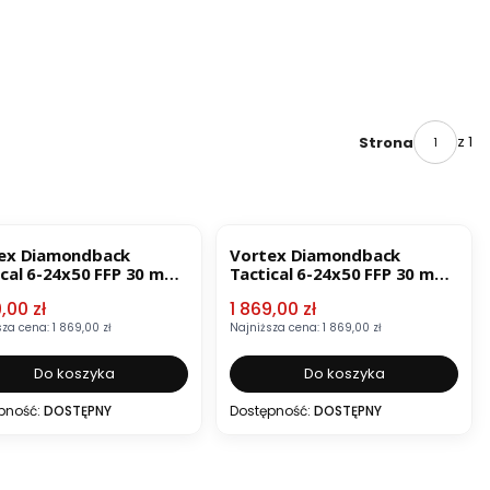
z 1
Strona
ZJA
BESTSELLER
OKAZJA
ex Diamondback
Vortex Diamondback
ical 6-24x50 FFP 30 mm
Tactical 6-24x50 FFP 30 mm
AO EBR-2C MOA Luneta
 promocyjna
Cena promocyjna
,00 zł
1 869,00 zł
wnicza
celownicza
sza cena:
1 869,00 zł
Najniższa cena:
1 869,00 zł
Do koszyka
Do koszyka
pność:
DOSTĘPNY
Dostępność:
DOSTĘPNY