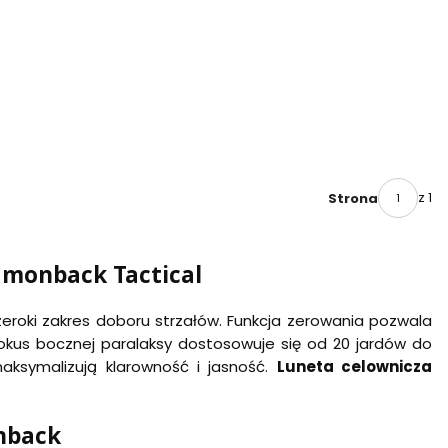
z 1
Strona
iamonback Tactical
zeroki zakres doboru strzałów. Funkcja zerowania pozwala
Fokus bocznej paralaksy dostosowuje się od 20 jardów do
ksymalizują klarowność i jasność.
Luneta celownicza
nback