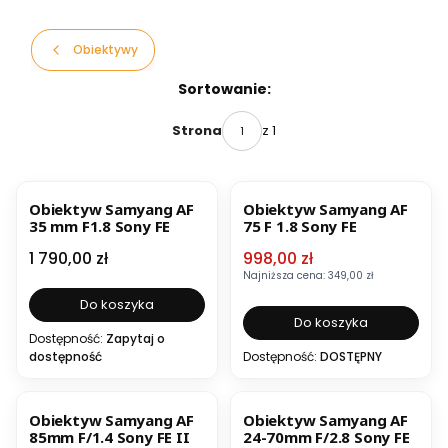
Obiektywy
Lista produktów
Sortowanie:
z 1
Strona
OKAZJA
BESTSELLER
Obiektyw Samyang AF
Obiektyw Samyang AF
35 mm F1.8 Sony FE
75 F 1.8 Sony FE
Cena
Cena promocyjna
1 790,00 zł
998,00 zł
Najniższa cena:
349,00 zł
Do koszyka
Do koszyka
Dostępność:
Zapytaj o
dostępność
Dostępność:
DOSTĘPNY
NOWOŚĆ
Obiektyw Samyang AF
Obiektyw Samyang AF
85mm F/1.4 Sony FE II
24-70mm F/2.8 Sony FE