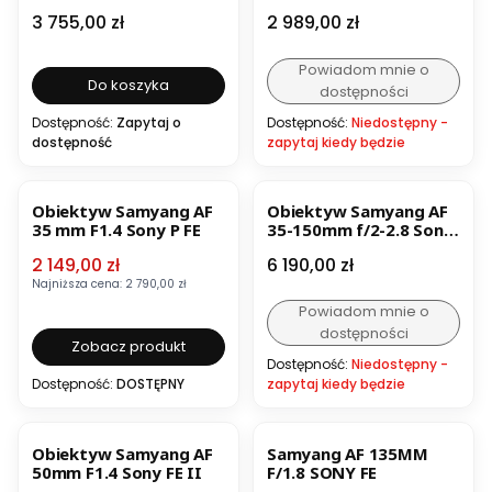
Cena
Cena
3 755,00 zł
2 989,00 zł
Powiadom mnie o
Do koszyka
dostępności
Dostępność:
Zapytaj o
Dostępność:
Niedostępny -
dostępność
zapytaj kiedy będzie
OKAZJA
Obiektyw Samyang AF
Obiektyw Samyang AF
35 mm F1.4 Sony P FE
35-150mm f/2-2.8 Sony
FE
Cena promocyjna
Cena
2 149,00 zł
6 190,00 zł
Najniższa cena:
2 790,00 zł
Powiadom mnie o
dostępności
Zobacz produkt
Dostępność:
Niedostępny -
Dostępność:
DOSTĘPNY
zapytaj kiedy będzie
NOWOŚĆ
Obiektyw Samyang AF
Samyang AF 135MM
50mm F1.4 Sony FE II
F/1.8 SONY FE