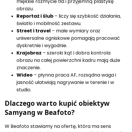
miękkie rozmycie tła i przyjemną plastykę
obrazu.
Reportaż i ślub
– liczy się szybkość działania,
światło i mobilność zestawu.
Street i travel
– małe wymiary oraz
uniwersalne ogniskowe pomagają pracować
dyskretnie i wygodnie.
Krajobraz
– szeroki kąt i dobra kontrola
obrazu na całej powierzchni kadru mają duże
znaczenie.
Wideo
– płynna praca AF, rozsądna waga i
jasność ułatwiają nagrywanie w terenie i w
studio.
Dlaczego warto kupić obiektyw
Samyang w Beafoto?
W Beafoto stawiamy na ofertę, która ma sens