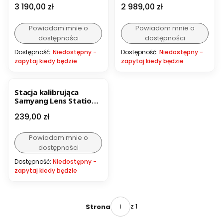
Cena
Cena
3 190,00 zł
2 989,00 zł
Powiadom mnie o
Powiadom mnie o
dostępności
dostępności
Dostępność:
Niedostępny -
Dostępność:
Niedostępny -
zapytaj kiedy będzie
zapytaj kiedy będzie
BESTSELLER
Stacja kalibrująca
Samyang Lens Station
do Sony E
Cena
239,00 zł
Powiadom mnie o
dostępności
Dostępność:
Niedostępny -
zapytaj kiedy będzie
z 1
Strona