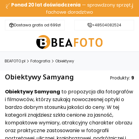
✅
Ponad 20 lat doświadczenia
— sprawdzony sprzęt i
fachowe doradztwo
Dostawa gratis od 699zł
Bezpieczna wysyłka
+48504082524
BEAFOTO.pl
Fotografia
Obiektywy
Obiektywy Samyang
Produkty:
9
Obiektywy Samyang
to propozycja dla fotografów
i filmowców, którzy szukają nowoczesnej optyki o
bardzo dobrym stosunku jakości do ceny. W tej
kategorii znajdziesz szkła cenione za jasność,
kompaktowe wymiary, atrakcyjny charakter obrazu
oraz praktyczne zastosowanie w fotografii
portretowej, ulicznej, krajobrazowej, podróżniczej i