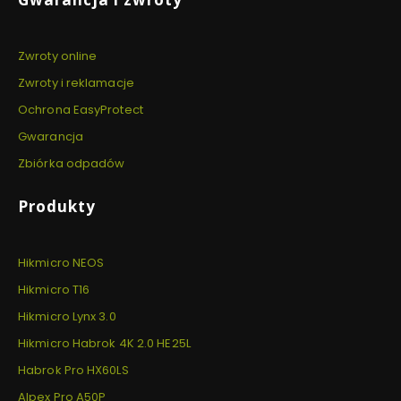
Zwroty online
Zwroty i reklamacje
Ochrona EasyProtect
Gwarancja
Zbiórka odpadów
Produkty
Hikmicro NEOS
Hikmicro T16
Hikmicro Lynx 3.0
Hikmicro Habrok 4K 2.0 HE25L
Habrok Pro HX60LS
Alpex Pro A50P