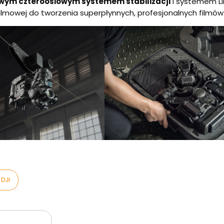
owym czteroosiowym systemem stabilizacji
i systemem Li
 filmowej do tworzenia superpłynnych, profesjonalnych filmów
 DJI
oduktów