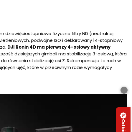
 dziewięciostopniowe fizyczne filtry ND (neutralnej
etleniowych, podwójne ISO i deklarowany 14-stopniowy
cza.
DJI Ronin 4D ma pierwszy 4-osiowy aktywny
kszość dzisiejszych gimbali ma stabilizację 3-osiową, która
e do równania stabilizację osi Z. Rekompensuje to ruch w
wających ujęć, które w przeciwnym razie wymagałyby