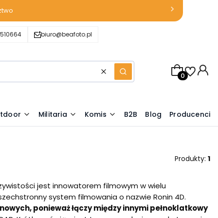
ztwo
510664
biuro@beafoto.pl
Produkty w k
Wyczyść
Szukaj
tdoor
Militaria
Komis
B2B
Blog
Producenci
Produkty:
1
zeczywistości jest innowatorem filmowym w wielu
 wszechstronny system filmowania o nazwie Ronin 4D.
kinowych, ponieważ łączy między innymi pełnoklatkowy