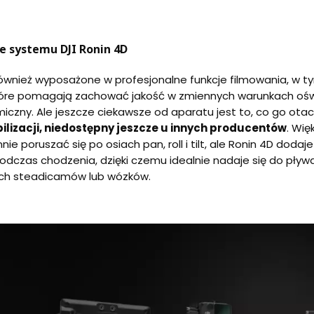
 systemu DJI Ronin 4D
ównież wyposażone w profesjonalne funkcje filmowania, w tym
tóre pomagają zachować jakość w zmiennych warunkach oświ
iczny. Ale jeszcze ciekawsze od aparatu jest to, co go ota
ilizacji, niedostępny jeszcze u innych producentów
. Wię
e poruszać się po osiach pan, roll i tilt, ale Ronin 4D dodaj
podczas chodzenia, dzięki czemu idealnie nadaje się do pły
ich steadicamów lub wózków.