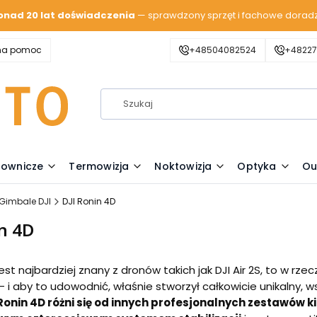
onad 20 lat doświadczenia
— sprawdzony sprzęt i fachowe dorad
zna pomoc
+48504082524
+48227
lownicze
Termowizja
Noktowizja
Optyka
Ou
Gimbale DJI
DJI Ronin 4D
n 4D
est najbardziej znany z dronów takich jak DJI Air 2S, to w r
– i aby to udowodnić, właśnie stworzył całkowicie unikalny,
Ronin 4D różni się od innych profesjonalnych zestawów 