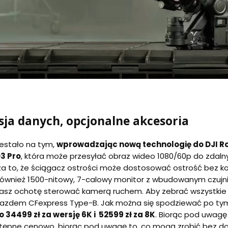
ja danych, opcjonalne akcesoria
zestało na tym,
wprowadzając nową technologię do DJI R
O3 Pro
, która może przesyłać obraz wideo 1080/60p do zdalny
a to, że ściągacz ostrości może dostosować ostrość bez k
 również 1500-nitowy, 7-calowy monitor z wbudowanym czujn
 masz ochotę sterować kamerą ruchem. Aby zebrać wszystkie n
niazdem CFexpress Type-B. Jak można się spodziewać po ty
 34499 zł za wersję 6K i 52599 zł za 8K
. Biorąc pod uwagę
stępne cenowo, biorąc pod uwagę to, co mogą zrobić bez d