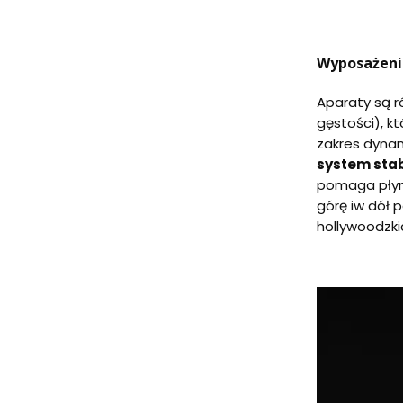
Wyposażenie
Aparaty są r
gęstości), k
zakres dynam
system stab
pomaga płynni
górę iw dół 
hollywoodzk