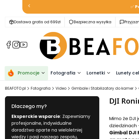
✅
P
Dostawa gratis od 699zł
Bezpieczna wysyłka
Przyja
(Otwiera
(Otwiera
(Otwiera
się
się
się
w
w
w
nowej
nowej
nowej
karcie)
karcie)
karcie)
Promocje
Fotografia
Lornetki
Lunety ce
BEAFOTO.pl
Fotografia
Video
Gimbale i Stabilizatory do kamer
DJI Roni
Dlaczego my?
Eksperckie wsparcie
: Zapewniamy
Mimo że DJI j
profesjonalne, indywidualne
dziedzinach 
doradztwo oparte na wieloletniej
Gimbal DJI 
wiedzy i pasji naszego zespołu,