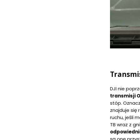
Transmis
DJI nie popr
transmisji 
stóp. Oznacz
znajduje się
ruchu, jeśli
TB wraz z g
odpowiednio
są one przy