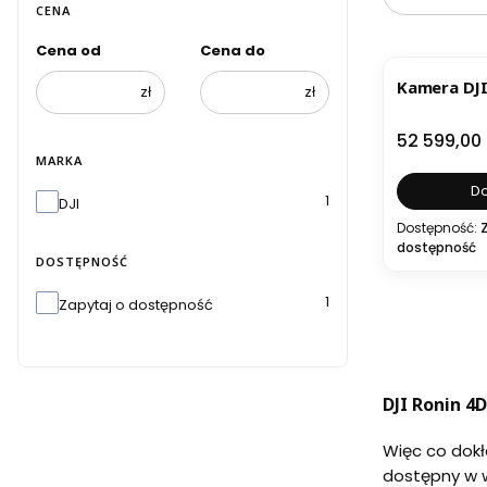
CENA
Cena od
Cena do
Kamera DJI
zł
zł
Cena
52 599,00 
MARKA
Do
Marka
1
DJI
Dostępność:
dostępność
DOSTĘPNOŚĆ
Dostępność
1
Zapytaj o dostępność
DJI Ronin 4
Więc co dokł
dostępny w w