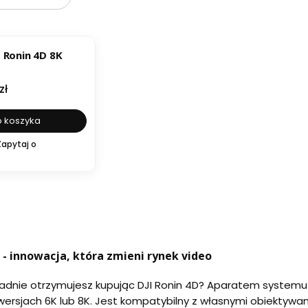
 Ronin 4D 8K
zł
 koszyka
Zapytaj o
D - innowacja, która zmieni rynek video
adnie otrzymujesz kupując DJI Ronin 4D? Aparatem systemu j
ersjach 6K lub 8K. Jest kompatybilny z własnymi obiektywa