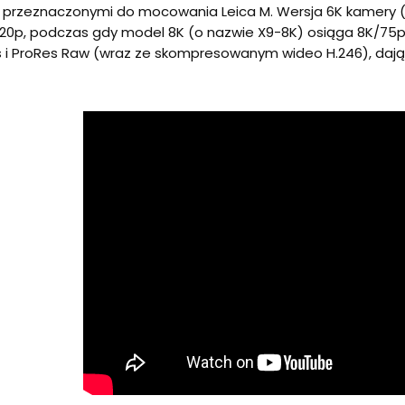
 przeznaczonymi do mocowania Leica M. Wersja 6K kamery 
/120p, podczas gdy model 8K (o nazwie X9-8K) osiąga 8K/7
 i ProRes Raw (wraz ze skompresowanym wideo H.246), dają