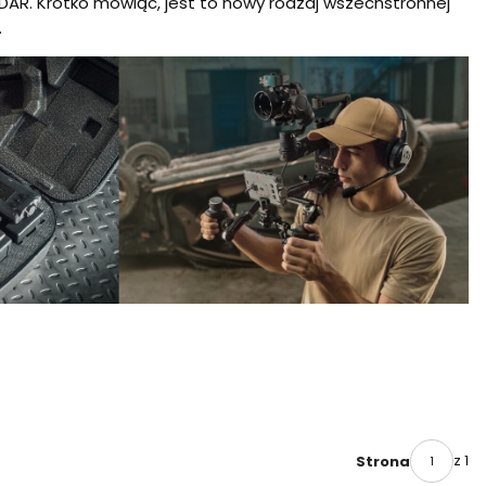
DAR. Krótko mówiąc, jest to nowy rodzaj wszechstronnej
.
z 1
Strona