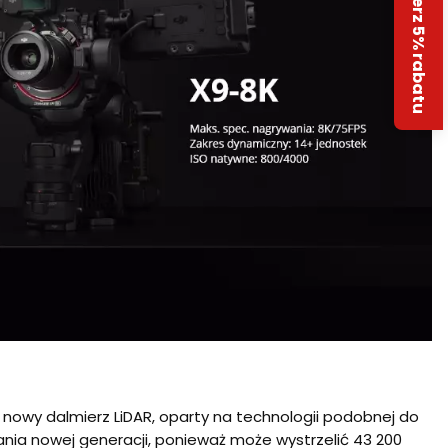
Odbierz 5% rabatu
nowy dalmierz LiDAR, oparty na technologii podobnej do
wania nowej generacji, ponieważ może wystrzelić 43 200