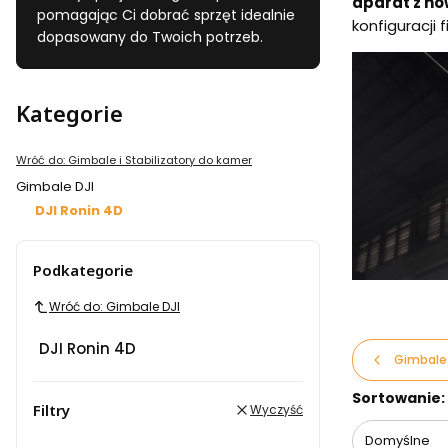
aparat z n
pomagając Ci dobrać sprzęt idealnie
konfiguracji
dopasowany do Twoich potrzeb.
Kategorie
Wróć do: Gimbale i Stabilizatory do kamer
Gimbale DJI
DJI Ronin 4D
Koniec menu
Podkategorie
Wróć do: Gimbale DJI
DJI Ronin 4D
Gimbale
Lista pr
Sortowanie:
Filtry
Wyczyść
Domyślne