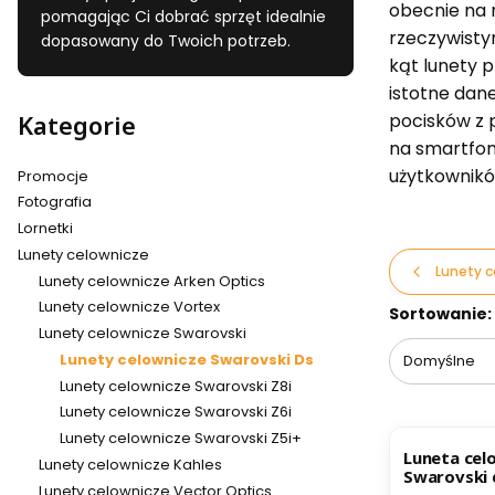
obecnie na r
pomagając Ci dobrać sprzęt idealnie
rzeczywistym
dopasowany do Twoich potrzeb.
kąt lunety 
istotne dane
Kategorie
pocisków z p
na smartfon
użytkownikó
Promocje
Fotografia
Lornetki
Lunety celownicze
Lunety c
Lunety celownicze Arken Optics
Lunety celownicze Vortex
Lista pr
Sortowanie:
Lunety celownicze Swarovski
Lunety celownicze Swarovski Ds
Domyślne
Lunety celownicze Swarovski Z8i
Lunety celownicze Swarovski Z6i
Lunety celownicze Swarovski Z5i+
Luneta cel
Lunety celownicze Kahles
Swarovski 
Lunety celownicze Vector Optics