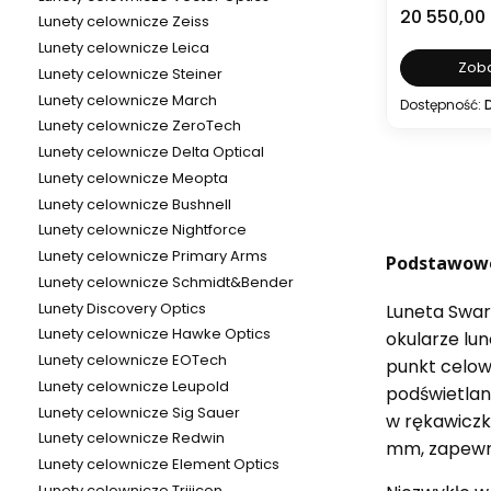
Cena
20 550,00 
Lunety celownicze Zeiss
Lunety celownicze Leica
Zoba
Lunety celownicze Steiner
Lunety celownicze March
Dostępność:
Lunety celownicze ZeroTech
Lunety celownicze Delta Optical
Lunety celownicze Meopta
Lunety celownicze Bushnell
Lunety celownicze Nightforce
Lunety celownicze Primary Arms
Podstawowe
Lunety celownicze Schmidt&Bender
Lunety Discovery Optics
Luneta Swaro
Lunety celownicze Hawke Optics
okularze lun
Lunety celownicze EOTech
punkt celowa
Lunety celownicze Leupold
podświetlan
Lunety celownicze Sig Sauer
w rękawiczk
Lunety celownicze Redwin
mm, zapewni
Lunety celownicze Element Optics
Lunety celownicze Trijicon