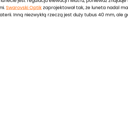
lunecie jest regulacja elewacji i wiatru, ponieważ znajduj
mi.
Swarovski Optik
zaprojektował tak, że luneta nadal ma
terii. Inną niezwykłą rzeczą jest duży tubus 40 mm, ale gd