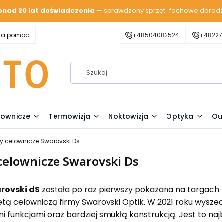
onad 20 lat doświadczenia
— sprawdzony sprzęt i fachowe dorad
zna pomoc
+48504082524
+48227
lownicze
Termowizja
Noktowizja
Optyka
Ou
ty celownicze Swarovski Ds
celownicze Swarovski Ds
rovski dS
została po raz pierwszy pokazana na targach 
etą celowniczą firmy Swarovski Optik. W 2021 roku wysz
 funkcjami oraz bardziej smukłą konstrukcją. Jest to n