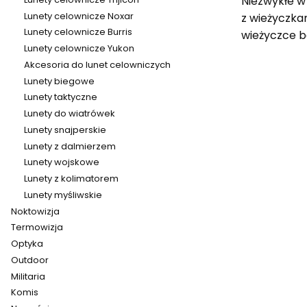
Niezwykłe w 
Lunety celownicze Noxar
z wieżyczka
Lunety celownicze Burris
wieżyczce ba
Lunety celownicze Yukon
Akcesoria do lunet celowniczych
Lunety biegowe
Lunety taktyczne
Lunety do wiatrówek
Lunety snajperskie
Lunety z dalmierzem
Lunety wojskowe
Lunety z kolimatorem
Lunety myśliwskie
Noktowizja
Termowizja
Optyka
Outdoor
Militaria
Komis