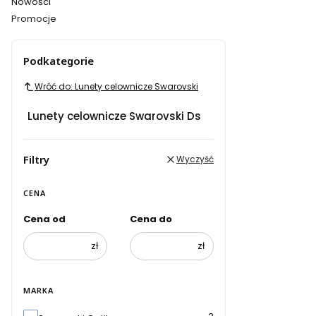
Nowości
Promocje
Koniec menu
Podkategorie
Wróć do: Lunety celownicze Swarovski
Lunety celownicze Swarovski Ds
Filtry
Wyczyść
CENA
Cena od
Cena do
zł
zł
MARKA