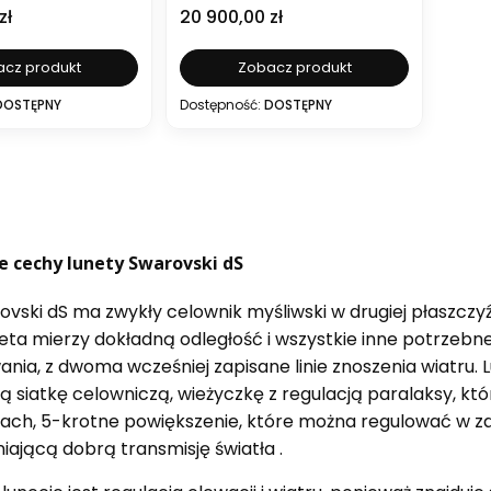
2
Cena
zł
20 900,00 zł
cz produkt
Zobacz produkt
DOSTĘPNY
Dostępność:
DOSTĘPNY
 cechy lunety Swarovski dS
vski dS ma zwykły celownik myśliwski w drugiej płaszczyź
eta mierzy dokładną odległość i wszystkie inne potrzebne 
nia, z dwoma wcześniej zapisane linie znoszenia wiatru. L
ą siatkę celowniczą, wieżyczkę z regulacją paralaksy, kt
ach, 5-krotne powiększenie, które można regulować w zak
ającą dobrą transmisję światła .