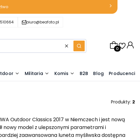
ztwo
510664
biuro@beafoto.pl
Produkty w k
Wyczyść
Szukaj
tdoor
Militaria
Komis
B2B
Blog
Producenci
Produkty:
2
IWA Outdoor Classics 2017 w Niemczech i jest nową
edł nowy model z ulepszonymi parametrami i
ajbardziej zaawansowana luneta myśliwska dostępna