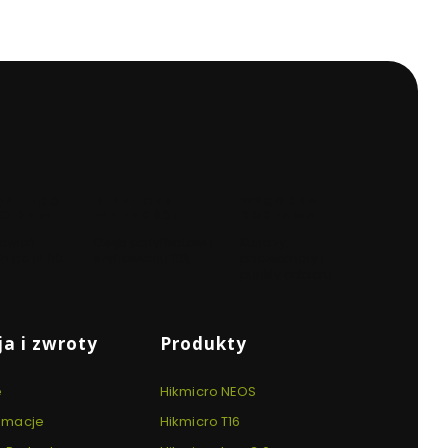
KA TEGO
BEZPIECZNE
WYGODNA
O DNIA
PŁATNOŚCI
DOSTAWA
ówień
Dzięki certyfikatowi i
Kurierzy,
h do 14:00
szyfrowaniu SSL
paczkomaty i
punkty odbioru
a i zwroty
Produkty
e
Hikmicro NEOS
lamacje
Hikmicro T16