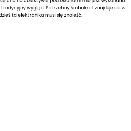
e się ona na obiektywie pod osłonami i nie jest wykonana
 tradycyjny wygląd. Potrzebny śrubokręt znajduje się w
zieś ta elektronika musi się znaleźć.