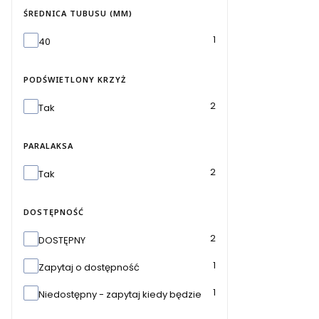
ŚREDNICA TUBUSU (MM)
Średnica tubusu (mm)
1
40
PODŚWIETLONY KRZYŻ
Podświetlony krzyż
2
Tak
PARALAKSA
Paralaksa
2
Tak
DOSTĘPNOŚĆ
Dostępność
2
DOSTĘPNY
1
Zapytaj o dostępność
1
Niedostępny - zapytaj kiedy będzie