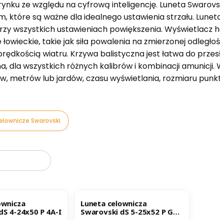
ynku ze względu na cyfrową inteligencję. Luneta Swarovsk
, które są ważne dla idealnego ustawienia strzału. Luneta
przy wszystkich ustawieniach powiększenia. Wyświetlacz h
 łowieckie, takie jak siła powalenia na zmierzonej odległoś
rędkością wiatru. Krzywa balistyczna jest łatwa do przes
a, dla wszystkich różnych kalibrów i kombinacji amunicji
w, metrów lub jardów, czasu wyświetlania, rozmiaru punkt
elownicze Swarovski
oduktów
ownicza
Luneta celownicza
dS 4-24x50 P 4A-I
Swarovski dS 5-25x52 P Gen