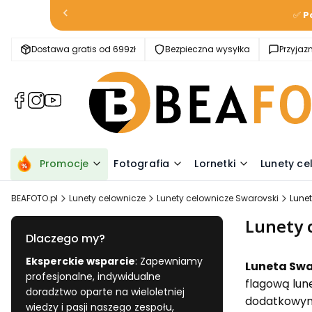
✅
P
Dostawa gratis od 699zł
Bezpieczna wysyłka
Przyja
(Otwiera
(Otwiera
(Otwiera
się
się
się
w
w
w
nowej
nowej
nowej
karcie)
karcie)
karcie)
Promocje
Fotografia
Lornetki
Lunety ce
BEAFOTO.pl
Lunety celownicze
Lunety celownicze Swarovski
Lune
Lunety 
Dlaczego my?
Eksperckie wsparcie
: Zapewniamy
Luneta Swa
profesjonalne, indywidualne
flagową lun
doradztwo oparte na wieloletniej
dodatkowymi
wiedzy i pasji naszego zespołu,