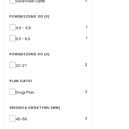
Marka
2
Swarovski Optik
POWIĘKSZENIE OD [X]
Powiększenie od [x]
1
4,0 - 4,9
1
5,0 - 6,0
POWIĘKSZENIE DO [X]
Powiększenie do [x]
2
22-27
PLAN SIATKI
Plan siatki
2
Drugi Plan
ŚREDNICA OBIEKTYWU [MM]
Średnica obiektywu [mm]
2
45-56