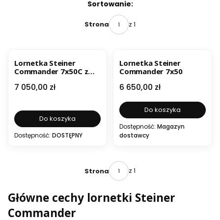
Lista produktów
Sortowanie:
z 1
Strona
Lornetka Steiner
Lornetka Steiner
Commander 7x50C z
Commander 7x50
kompasem
Cena
Cena
7 050,00 zł
6 650,00 zł
Do koszyka
Do koszyka
Dostępność:
Magazyn
Dostępność:
DOSTĘPNY
dostawcy
z 1
Strona
Główne cechy lornetki Steiner
Commander