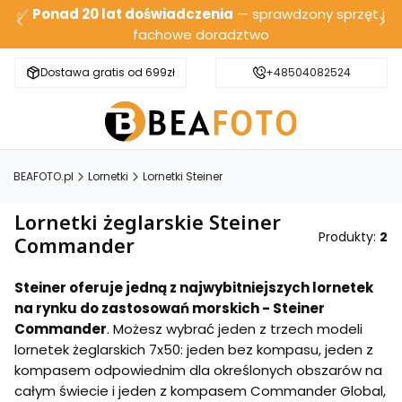
✅
Ponad 20 lat doświadczenia
— sprawdzony sprzęt i
fachowe doradztwo
Dostawa gratis od 699zł
Bezpieczna wysyłka
+48504082524
BEAFOTO.pl
Lornetki
Lornetki Steiner
Lornetki żeglarskie Steiner
Produkty:
2
Commander
Steiner oferuje jedną z najwybitniejszych lornetek
na rynku do zastosowań morskich - Steiner
Commander
. Możesz wybrać jeden z trzech modeli
lornetek żeglarskich 7x50: jeden bez kompasu, jeden z
kompasem odpowiednim dla określonych obszarów na
całym świecie i jeden z kompasem Commander Global,