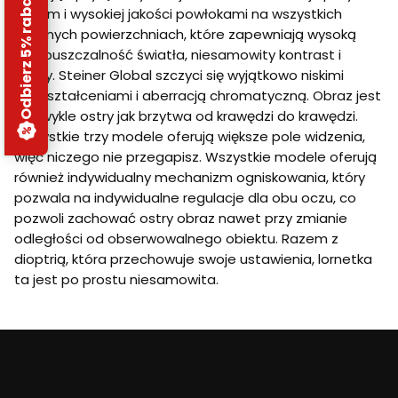
Odbierz 5% rabatu
szkłem i wysokiej jakości powłokami na wszystkich
szklanych powierzchniach, które zapewniają wysoką
przepuszczalność światła, niesamowity kontrast i
kolory. Steiner Global szczyci się wyjątkowo niskimi
zniekształceniami i aberracją chromatyczną. Obraz jest
niezwykle ostry jak brzytwa od krawędzi do krawędzi.
Wszystkie trzy modele oferują większe pole widzenia,
więc niczego nie przegapisz. Wszystkie modele oferują
również indywidualny mechanizm ogniskowania, który
pozwala na indywidualne regulacje dla obu oczu, co
pozwoli zachować ostry obraz nawet przy zmianie
odległości od obserwowalnego obiektu. Razem z
dioptrią, która przechowuje swoje ustawienia, lornetka
ta jest po prostu niesamowita.
Beafoto
– aparaty, obiektywy i optyka myśliwska: