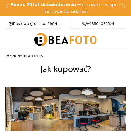
✅
Ponad 20 lat doświadczenia
— sprawdzony sprzęt i
fachowe doradztwo
Dostawa gratis od 699zł
Bezpieczna wysyłka
+48504082524
Przejdź do:
BEAFOTO.pl
Jak kupować?