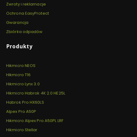
Zwroty i reklamacje
Ochrona EasyProtect
Gwarancja
Zbiórka odpadów
Produkty
Hikmicro NEOS
Hikmicro T16
Hikmicro Lynx 3.0
Hikmicro Habrok 4K 2.0 HE25L
Habrok Pro HX60LS
Alpex Pro A50P
Hikmicro Alpex Pro A50PL LRF
Hikmicro Stellar