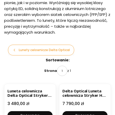
pionie, jak i w poziomie. Wyróżniają się wysokiej klasy
optyką ED, solidną konstrukcją z aluminium lotniczego
oraz szerokim wyborem siatek celowniczych (FFP/SFP) z
podświetleniem. To lunety, które łączą niezawodność,
precyzję i wytrzymałość – także w najbardziej
wymagających warunkach.
Lunety celownicze Delta Optical
Lista produktów
Sortowanie:
z 1
Strona
BESTSELLER
Luneta celownicza
Delta Optical Luneta
Delta Optical Stryker
celownicza Stryker HD
HD 1-6x24 DGMR
4,5-30x56 FFP DLR-1
Cena
Cena
3 480,00 zł
7 790,00 zł
DO-2502