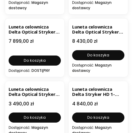
Dostępność:
Magazyn
Dostępność:
Magazyn
dostawcy
dostawcy
BESTSELLER
Luneta celownicza
Luneta celownicza
Delta Optical Stryker
Delta Optical Stryker
HD 5-50x56 SFP DLS-2
HD 1-10x28 SDOG-1
Cena
Cena
7 899,00 zł
8 430,00 zł
Do koszyka
Do koszyka
Dostępność:
Magazyn
Dostępność:
DOSTĘPNY
dostawcy
BESTSELLER
Luneta celownicza
Luneta celownicza
Delta Optical Stryker
Delta Stryker HD 1-
HD 1-6x24 DSMR
8x24 DAMR (MRAD)
Cena
Cena
3 490,00 zł
4 840,00 zł
Do koszyka
Do koszyka
Dostępność:
Magazyn
Dostępność:
Magazyn
dostawcy
dostawcy