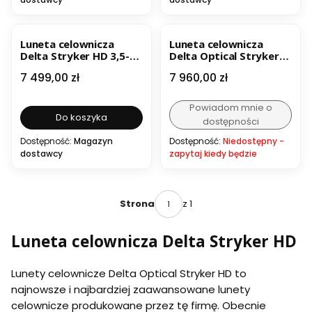
Luneta celownicza
Luneta celownicza
Delta Stryker HD 3,5-
Delta Optical Stryker
21x44 DLR-3
HD 3,5-21x44 DPRC-1
Cena
Cena
7 499,00 zł
7 960,00 zł
Powiadom mnie o
Do koszyka
dostępności
Dostępność:
Magazyn
Dostępność:
Niedostępny -
dostawcy
zapytaj kiedy będzie
z 1
Strona
Luneta celownicza Delta Stryker HD
Lunety celownicze Delta Optical Stryker HD to
najnowsze i najbardziej zaawansowane lunety
celownicze produkowane przez tę firmę. Obecnie