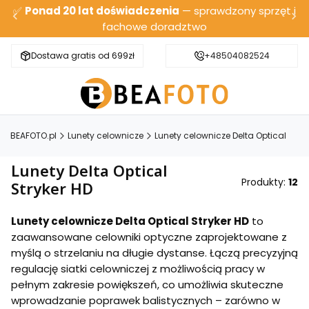
✅
Ponad 20 lat doświadczenia
— sprawdzony sprzęt i
fachowe doradztwo
Dostawa gratis od 699zł
Bezpieczna wysyłka
+48504082524
BEAFOTO.pl
Lunety celownicze
Lunety celownicze Delta Optical
Lunety Delta Optical
Produkty:
12
Stryker HD
Lunety celownicze Delta Optical Stryker HD
to
zaawansowane celowniki optyczne zaprojektowane z
myślą o strzelaniu na długie dystanse. Łączą precyzyjną
regulację siatki celowniczej z możliwością pracy w
pełnym zakresie powiększeń, co umożliwia skuteczne
wprowadzanie poprawek balistycznych – zarówno w