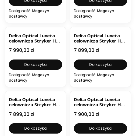
Do koszyka
Do koszyka
Dostępność:
Magazyn
Dostępność:
Magazyn
dostawcy
dostawcy
BESTSELLER
BESTSELLER
Delta Optical Luneta
Delta Optical Luneta
celownicza Stryker HD
celownicza Stryker HD
4,5-30x56 FFP LRD-1P
4,5-30x56 FFP LRD-1T
Cena
Cena
7 990,00 zł
7 899,00 zł
DO-2501
DO-2500
Do koszyka
Do koszyka
Dostępność:
Magazyn
Dostępność:
Magazyn
dostawcy
dostawcy
BESTSELLER
BESTSELLER
Delta Optical Luneta
Delta Optical Luneta
celownicza Stryker HD
celownicza Stryker HD
5-50x56 SFP DLS-1 DO-
5-50x56 SFP DLS-3 DO-
Cena
Cena
7 899,00 zł
7 900,00 zł
2504
2507
Do koszyka
Do koszyka