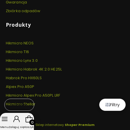
Gwarancja
Zbiórka odpadów
Produkty
Hikmicro NEOS
Hikmicro T16
Hikmicro Lynx 3.0
Hikmicro Habrok 4K 2.0 HE25L
Habrok Pro HX60LS
Alpex Pro A50P
Hikmicro Alpex Pro A50PL LRF
Hikmicro Stellar
Filtry
Domyślne
Produkty w koszyku: 0. Zobacz szczegóły
Sklep internetowy
Shoper Premium
Menu
Zaloguj się
Koszyk