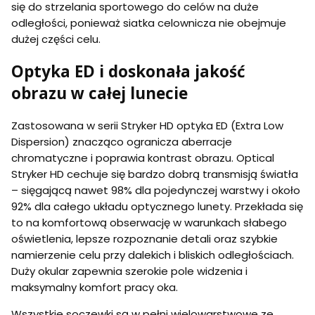
się do strzelania sportowego do celów na duże
odległości, ponieważ siatka celownicza nie obejmuje
dużej części celu.
Optyka ED i doskonała jakość
obrazu w całej lunecie
Zastosowana w serii Stryker HD optyka ED (Extra Low
Dispersion) znacząco ogranicza aberracje
chromatyczne i poprawia kontrast obrazu. Optical
Stryker HD cechuje się bardzo dobrą transmisją światła
– sięgającą nawet 98% dla pojedynczej warstwy i około
92% dla całego układu optycznego lunety. Przekłada się
to na komfortową obserwację w warunkach słabego
oświetlenia, lepsze rozpoznanie detali oraz szybkie
namierzenie celu przy dalekich i bliskich odległościach.
Duży okular zapewnia szerokie pole widzenia i
maksymalny komfort pracy oka.
Wszystkie soczewki są w pełni wielowarstwowe ze