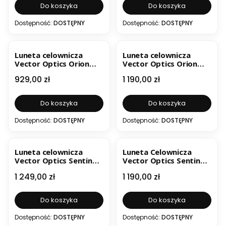
Do koszyka
Do koszyka
Dostępność:
DOSTĘPNY
Dostępność:
DOSTĘPNY
BESTSELLER
Luneta celownicza
Luneta celownicza
Vector Optics Orion
Vector Optics Orion
Pro Max 6-24x50 HD
Pro Max 6-24X50 MIL
Cena
Cena
929,00 zł
1 190,00 zł
SFP SCOL-63
HD SCFF-61
Do koszyka
Do koszyka
Dostępność:
DOSTĘPNY
Dostępność:
DOSTĘPNY
Luneta celownicza
Luneta Celownicza
Vector Optics Sentinel
Vector Optics Sentinel
5-25x50 HD FFP SCFF-58
8-34x56 GenII SFP
Cena
Cena
1 249,00 zł
1 190,00 zł
SCOL-61
Do koszyka
Do koszyka
Dostępność:
DOSTĘPNY
Dostępność:
DOSTĘPNY