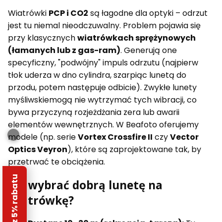
Wiatrówki
PCP i CO2
są łagodne dla optyki – odrzut
jest tu niemal nieodczuwalny. Problem pojawia się
przy klasycznych
wiatrówkach sprężynowych
(łamanych lub z gas-ram)
. Generują one
specyficzny, "podwójny" impuls odrzutu (najpierw
tłok uderza w dno cylindra, szarpiąc lunetą do
przodu, potem następuje odbicie). Zwykłe lunety
myśliwskiemogą nie wytrzymać tych wibracji, co
bywa przyczyną rozjeżdżania zera lub awarii
elementów wewnętrznych. W Beafoto oferujemy
modele (np. serie
Vortex Crossfire II
czy
Vector
Optics Veyron
), które są zaprojektowane tak, by
przetrwać te obciążenia.
Odbierz 5% rabatu
Jak wybrać dobrą lunetę na
wiatrówkę?