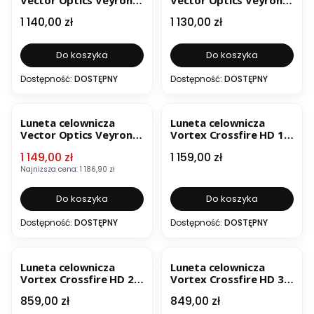
GenII 4-16x44 HD CTR
GenII 4-16x44 HD DCR
Cena
Cena
1 140,00 zł
1 130,00 zł
FFP SCFF-73
FFP SCFF-78
Do koszyka
Do koszyka
Dostępność:
DOSTĘPNY
Dostępność:
DOSTĘPNY
OKAZJA
BESTSELLER
Luneta celownicza
Luneta celownicza
Vector Optics Veyron
Vortex Crossfire HD 1-
IR 6-24x44 FFP SCFF-37
4x24 30 mm iR Dead-
Cena promocyjna
Cena
1 149,00 zł
1 159,00 zł
Hold 2A BDC MOA
Najniższa cena:
1 186,90 zł
Do koszyka
Do koszyka
Dostępność:
DOSTĘPNY
Dostępność:
DOSTĘPNY
Luneta celownicza
Luneta celownicza
Vortex Crossfire HD 2-
Vortex Crossfire HD 3-
7x32 1" iR Dead-Hold 2A
9x40 1" Dead-Hold BDC
Cena
Cena
859,00 zł
849,00 zł
BDC MOA
MOA