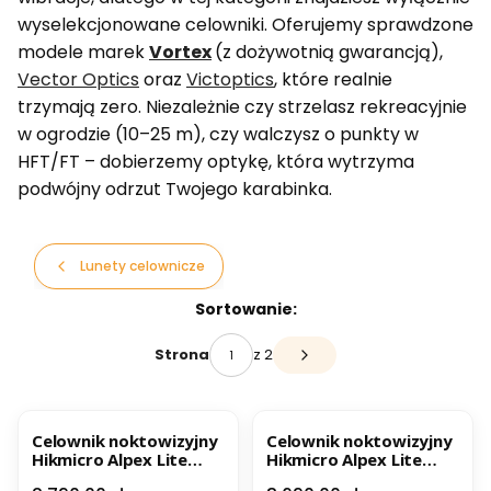
wyselekcjonowane celowniki. Oferujemy sprawdzone
modele marek
Vortex
(z dożywotnią gwarancją),
Vector Optics
oraz
Victoptics
, które realnie
trzymają zero. Niezależnie czy strzelasz rekreacyjnie
w ogrodzie (10–25 m), czy walczysz o punkty w
HFT/FT – dobierzemy optykę, która wytrzyma
podwójny odrzut Twojego karabinka.
Lunety celownicze
Lista produktów
Sortowanie:
z 2
Strona
Następne produkty
BESTSELLER
BESTSELLER
Celownik noktowizyjny
Celownik noktowizyjny
Hikmicro Alpex Lite
Hikmicro Alpex Lite
A40E 4K + uchwyt pod
A40EL 4K LRF + uchwyt