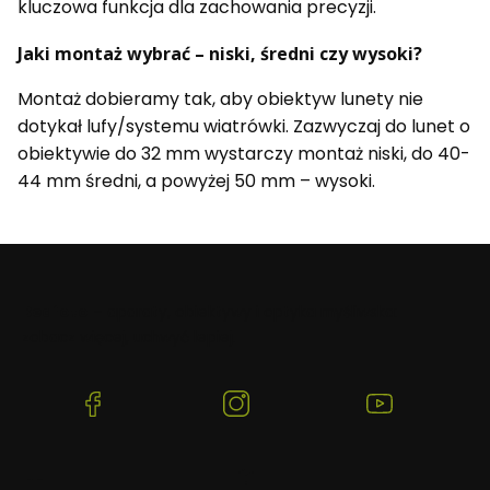
kluczowa funkcja dla zachowania precyzji.
Jaki montaż wybrać – niski, średni czy wysoki?
Montaż dobieramy tak, aby obiektyw lunety nie
dotykał lufy/systemu wiatrówki. Zazwyczaj do lunet o
obiektywie do 32 mm wystarczy montaż niski, do 40-
44 mm średni, a powyżej 50 mm – wysoki.
Beafoto
– aparaty, obiektywy i optyka myśliwska:
zobacz więcej, uchwyć lepiej.
(Otwiera
(Otwiera
(Otwiera
się
się
się
w
w
w
nowej
nowej
nowej