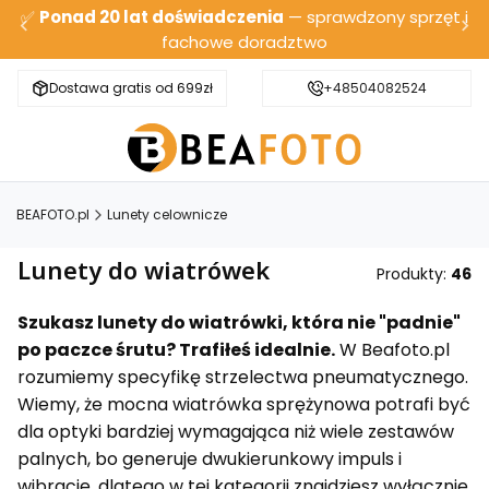
✅
Ponad 20 lat doświadczenia
— sprawdzony sprzęt i
fachowe doradztwo
Dostawa gratis od 699zł
Bezpieczna wysyłka
+48504082524
BEAFOTO.pl
Lunety celownicze
Lunety do wiatrówek
Produkty:
46
Szukasz lunety do wiatrówki, która nie "padnie"
po paczce śrutu? Trafiłeś idealnie.
W Beafoto.pl
rozumiemy specyfikę strzelectwa pneumatycznego.
Wiemy, że mocna wiatrówka sprężynowa potrafi być
dla optyki bardziej wymagająca niż wiele zestawów
palnych, bo generuje dwukierunkowy impuls i
wibracje, dlatego w tej kategorii znajdziesz wyłącznie