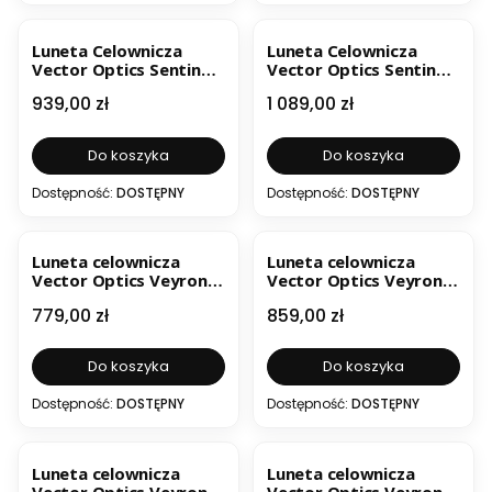
BESTSELLER
Luneta Celownicza
Luneta Celownicza
Vector Optics Sentinel-
Vector Optics Sentinel-
X Pro 10-40x50 SCOL-34
X Pro 10-40x50 SCOL-58
Cena
Cena
939,00 zł
1 089,00 zł
Do koszyka
Do koszyka
Dostępność:
DOSTĘPNY
Dostępność:
DOSTĘPNY
Luneta celownicza
Luneta celownicza
Vector Optics Veyron
Vector Optics Veyron
3-12x44 Compact SFP
3-12x44 FFP SCFF-21
Cena
Cena
779,00 zł
859,00 zł
MPR-4 SCOM-24
Do koszyka
Do koszyka
Dostępność:
DOSTĘPNY
Dostępność:
DOSTĘPNY
BESTSELLER
BESTSELLER
Luneta celownicza
Luneta celownicza
Vector Optics Veyron
Vector Optics Veyron