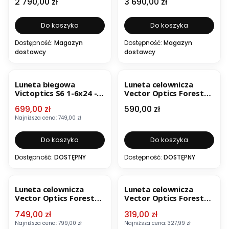
Cena
Cena
2 790,00 zł
3 690,00 zł
IR
pod IR
Do koszyka
Do koszyka
Dostępność:
Magazyn
Dostępność:
Magazyn
dostawcy
dostawcy
OKAZJA
BESTSELLER
BESTSELLER
Luneta biegowa
Luneta celownicza
Victoptics S6 1-6x24 -
Vector Optics Forester
30 mm SFP OPSL23
1-5x24 SFP Fiber LPVO
Cena promocyjna
Cena
699,00 zł
590,00 zł
SCOC-54
Najniższa cena:
749,00 zł
Do koszyka
Do koszyka
Dostępność:
DOSTĘPNY
Dostępność:
DOSTĘPNY
OKAZJA
BESTSELLER
OKAZJA
Luneta celownicza
Luneta celownicza
Vector Optics Forester
Vector Optics Forester
3-15x50 SFP SCOM-16
JR. 3-9x40 SCOM-35
Cena promocyjna
Cena promocyjna
749,00 zł
319,00 zł
Najniższa cena:
799,00 zł
Najniższa cena:
327,99 zł