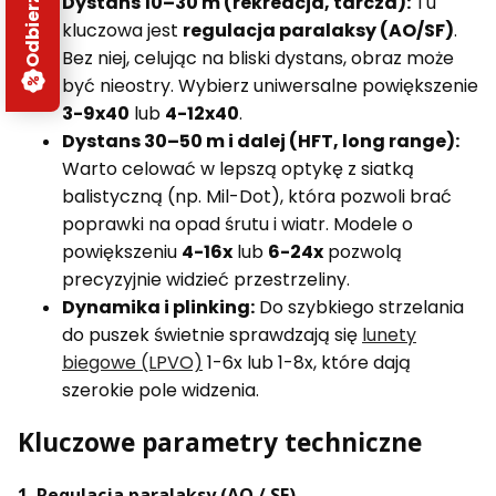
Dystans 10–30 m (rekreacja, tarcza):
Tu
kluczowa jest
regulacja paralaksy (AO/SF)
.
Bez niej, celując na bliski dystans, obraz może
być nieostry. Wybierz uniwersalne powiększenie
3-9x40
lub
4-12x40
.
Dystans 30–50 m i dalej (HFT, long range):
Warto celować w lepszą optykę z siatką
balistyczną (np. Mil-Dot), która pozwoli brać
poprawki na opad śrutu i wiatr. Modele o
powiększeniu
4-16x
lub
6-24x
pozwolą
precyzyjnie widzieć przestrzeliny.
Dynamika i plinking:
Do szybkiego strzelania
do puszek świetnie sprawdzają się
lunety
biegowe (LPVO)
1-6x lub 1-8x, które dają
szerokie pole widzenia.
Kluczowe parametry techniczne
1. Regulacja paralaksy (AO / SF)