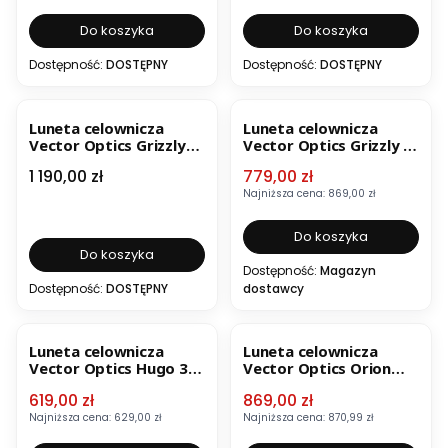
Do koszyka
Do koszyka
Dostępność:
DOSTĘPNY
Dostępność:
DOSTĘPNY
OKAZJA
Luneta celownicza
Luneta celownicza
Vector Optics Grizzly
Vector Optics Grizzly 3-
2.5-15x50i HD SFP
12x56 G4 SFP FMC
Cena
Cena promocyjna
1 190,00 zł
779,00 zł
SCOM-48
SCOM-09
Najniższa cena:
869,00 zł
Do koszyka
Do koszyka
Dostępność:
Magazyn
Dostępność:
DOSTĘPNY
dostawcy
OKAZJA
OKAZJA
Luneta celownicza
Luneta celownicza
Vector Optics Hugo 3-
Vector Optics Orion
12x44 GT VOI-10BDC
Pro Max 3-18X50 HD
Cena promocyjna
Cena promocyjna
619,00 zł
869,00 zł
SFP FMC SCOM-31
SFP SCOL-57
Najniższa cena:
629,00 zł
Najniższa cena:
870,99 zł