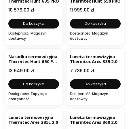
Thermtec Hunt 635 PRO
Thermtec Hunt 650 PRO
Cena
Cena
10 579,00 zł
11 999,00 zł
Do koszyka
Do koszyka
Dostępność:
Magazyn
Dostępność:
Magazyn
dostawcy
dostawcy
Nasadka termowizyjna
Luneta termowizyjna
Thermtec Hunt 650 PRO
Thermtec Ares 335 2.0
L
Cena
Cena
13 549,00 zł
7 739,00 zł
Do koszyka
Do koszyka
Dostępność:
Zapytaj o
Dostępność:
Magazyn
dostępność
dostawcy
Luneta termowizyjna
Luneta termowizyjna
Thermtec Ares 335L 2.0
Thermtec Ares 360 2.0