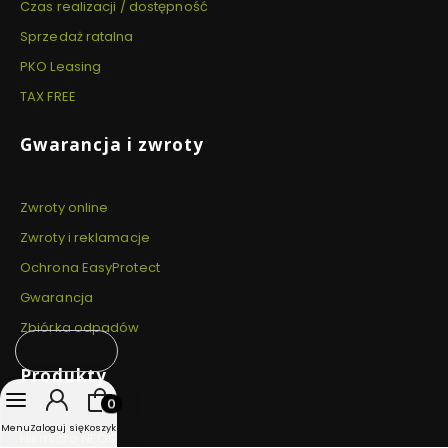
Czas realizacji / dostępność
Sprzedaż ratalna
PKO Leasing
TAX FREE
Gwarancja i zwroty
Zwroty online
Zwroty i reklamacje
Ochrona EasyProtect
Gwarancja
Zbiórka odpadów
Domyślne
Produkty
Produkty w koszyku: 0. Zobacz szczegóły
Menu
Zaloguj się
Koszyk
Hikmicro NEOS