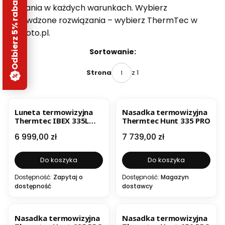
Odbierz 5% rabatu
działania w każdych warunkach. Wybierz
sprawdzone rozwiązania – wybierz ThermTec w
Beafoto.pl.
Lista produktów
Sortowanie:
z 1
Strona
BESTSELLER
Luneta termowizyjna
Nasadka termowizyjna
Thermtec IBEX 335L
Thermtec Hunt 335 PRO
PROMOCJA
Cena
Cena
6 999,00 zł
7 739,00 zł
Do koszyka
Do koszyka
Dostępność:
Zapytaj o
Dostępność:
Magazyn
dostępność
dostawcy
Nasadka termowizyjna
Nasadka termowizyjna