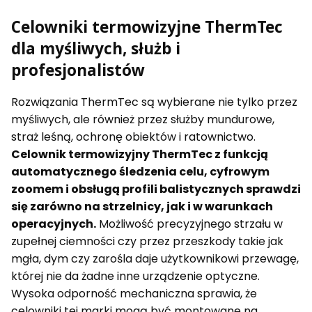
Celowniki termowizyjne ThermTec
dla myśliwych, służb i
profesjonalistów
Rozwiązania ThermTec są wybierane nie tylko przez
myśliwych, ale również przez służby mundurowe,
straż leśną, ochronę obiektów i ratownictwo.
Celownik termowizyjny ThermTec z funkcją
automatycznego śledzenia celu, cyfrowym
zoomem i obsługą profili balistycznych sprawdzi
się zarówno na strzelnicy, jak i w warunkach
operacyjnych.
Możliwość precyzyjnego strzału w
zupełnej ciemności czy przez przeszkody takie jak
mgła, dym czy zarośla daje użytkownikowi przewagę,
której nie da żadne inne urządzenie optyczne.
Wysoka odporność mechaniczna sprawia, że
celowniki tej marki mogą być montowane na