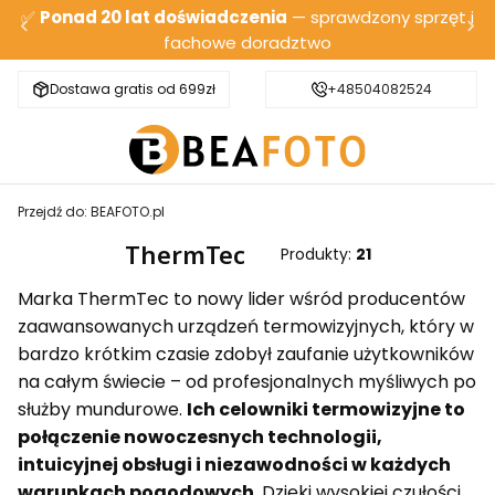
✅
Ponad 20 lat doświadczenia
— sprawdzony sprzęt i
fachowe doradztwo
Dostawa gratis od 699zł
Bezpieczna wysyłka
+48504082524
Przejdź do:
BEAFOTO.pl
ThermTec
Produkty:
21
Marka ThermTec to nowy lider wśród producentów
zaawansowanych urządzeń termowizyjnych, który w
bardzo krótkim czasie zdobył zaufanie użytkowników
na całym świecie – od profesjonalnych myśliwych po
służby mundurowe.
Ich celowniki termowizyjne to
połączenie nowoczesnych technologii,
intuicyjnej obsługi i niezawodności w każdych
warunkach pogodowych
. Dzięki wysokiej czułości