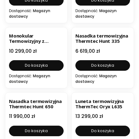
Do koszyka
Do koszyka
Dostępność:
Magazyn
Dostępność:
Magazyn
dostawcy
dostawcy
Monokular
Nasadka termowizyjna
Termowizyjny z
Thermtec Hunt 335
dalmierzem ThermTec
Cena
Cena
10 299,00 zł
6 619,00 zł
WILD 650L
Do koszyka
Do koszyka
Dostępność:
Magazyn
Dostępność:
Magazyn
dostawcy
dostawcy
NOWOŚĆ
Nasadka termowizyjna
Luneta termowizyjna
Thermtec Hunt 650
ThermTec Oryx L635
Cena
Cena
11 990,00 zł
13 299,00 zł
Do koszyka
Do koszyka