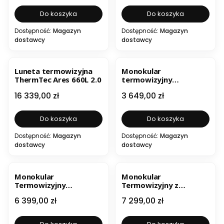
Do koszyka
Do koszyka
Dostępność:
Magazyn
Dostępność:
Magazyn
dostawcy
dostawcy
Luneta termowizyjna
Monokular
ThermTec Ares 660L 2.0
termowizyjny
Thermtec Cyclone 315
Cena
Cena
16 339,00 zł
3 649,00 zł
Do koszyka
Do koszyka
Dostępność:
Magazyn
Dostępność:
Magazyn
dostawcy
dostawcy
Monokular
Monokular
Termowizyjny
Termowizyjny z
ThermTec WILD 335
dalmierzem ThermTec
Cena
Cena
6 399,00 zł
7 299,00 zł
WILD 335L