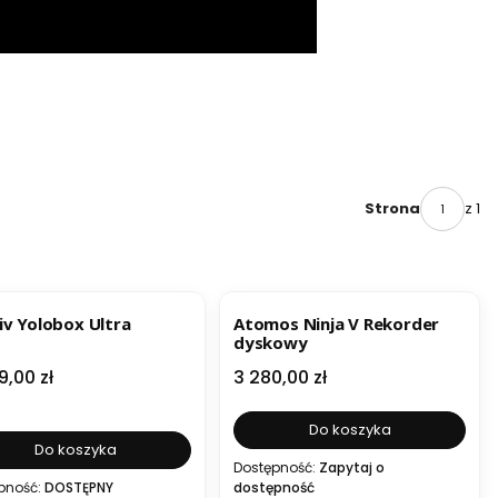
z 1
Strona
ESTSELLER
iv Yolobox Ultra
Atomos Ninja V Rekorder
dyskowy
a
Cena
9,00 zł
3 280,00 zł
Do koszyka
Do koszyka
Dostępność:
Zapytaj o
pność:
DOSTĘPNY
dostępność