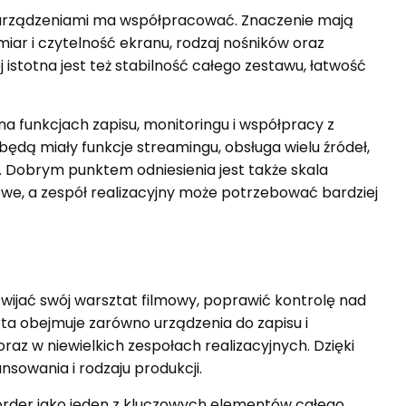
 urządzeniami ma współpracować. Znaczenie mają
iar i czytelność ekranu, rodzaj nośników oraz
 istotna jest też stabilność całego zestawu, łatwość
na funkcjach zapisu, monitoringu i współpracy z
będą miały funkcje streamingu, obsługa wielu źródeł,
 Dobrym punktem odniesienia jest także skala
we, a zespół realizacyjny może potrzebować bardziej
zwijać swój warsztat filmowy, poprawić kontrolę nad
rta obejmuje zarówno urządzenia do zapisu i
raz w niewielkich zespołach realizacyjnych. Dzięki
sowania i rodzaju produkcji.
ekorder jako jeden z kluczowych elementów całego