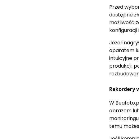
Przed wybor
dostępne zł
możliwość za
konfiguracji
Jeżeli nagry
aparatem lub
intuicyjne 
produkcji: 
rozbudowan
Rekordery v
W Beafoto.p
obrazem lub
monitoringu,
temu możesz
Jeśli kompl