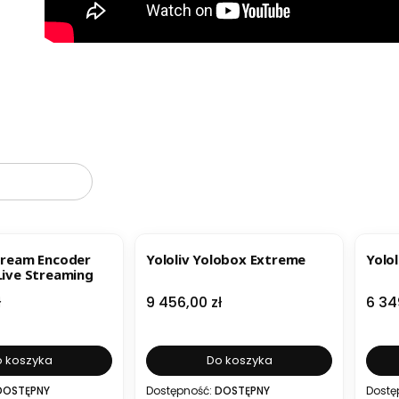
oduktów
BESTSELLER
B
stream Encoder
Yololiv Yolobox Extreme
Yolol
Live Streaming
Cena
Cen
ł
9 456,00 zł
6 34
 koszyka
Do koszyka
DOSTĘPNY
Dostępność:
DOSTĘPNY
Dostę