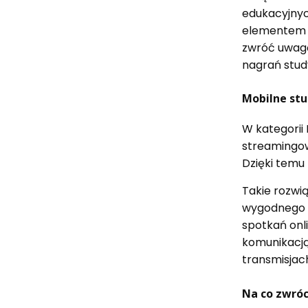
edukacyjnyc
elementem w
zwróć uwagę
nagrań stud
Mobilne stu
W kategorii 
streamingowe
Dzięki temu
Takie rozwi
wygodnego p
spotkań onl
komunikacją
transmisjac
Na co zwró