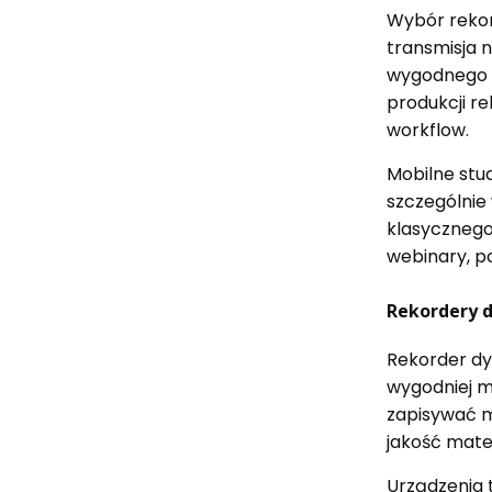
Wybór rekor
transmisja 
wygodnego p
produkcji re
workflow.
Mobilne stud
szczególnie 
klasycznego
webinary, p
Rekordery 
Rekorder dy
wygodniej m
zapisywać m
jakość mate
Urządzenia 