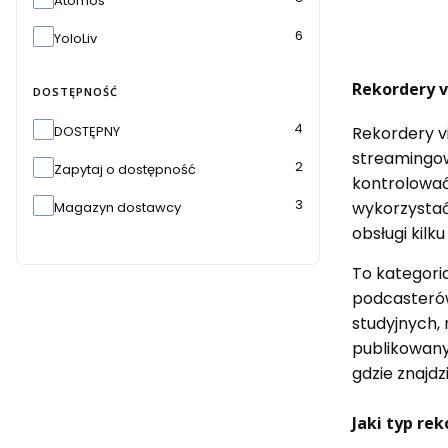
Atomos
6
YoloLiv
Rekordery v
DOSTĘPNOŚĆ
Dostępność
4
Rekordery v
DOSTĘPNY
streamingow
2
Zapytaj o dostępność
kontrolować 
3
wykorzystać
Magazyn dostawcy
obsługi kilku
To kategori
podcasterów
studyjnych, 
publikowany
gdzie znajd
Jaki typ re