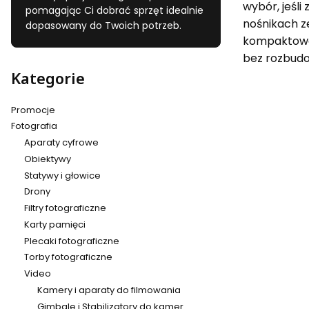
wybór, jeśli
pomagając Ci dobrać sprzęt idealnie
nośnikach z
dopasowany do Twoich potrzeb.
kompaktowe 
bez rozbud
Kategorie
Promocje
Fotografia
Aparaty cyfrowe
Obiektywy
Statywy i głowice
Drony
Filtry fotograficzne
Karty pamięci
Plecaki fotograficzne
Torby fotograficzne
Video
Kamery i aparaty do filmowania
Gimbale i Stabilizatory do kamer