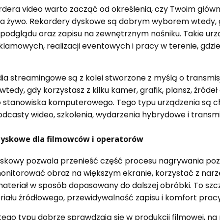
dera video warto zacząć od określenia, czy Twoim główny
na żywo. Rekordery dyskowe są dobrym wyborem wtedy, g
odglądu oraz zapisu na zewnętrznym nośniku. Takie urzą
klamowych, realizacji eventowych i pracy w terenie, gdzie 
ia streamingowe są z kolei stworzone z myślą o transmisja
wtedy, gdy korzystasz z kilku kamer, grafik, plansz, źróde
 stanowiska komputerowego. Tego typu urządzenia są 
odcasty wideo, szkolenia, wydarzenia hybrydowe i transm
dyskowe dla filmowców i operatorów
skowy pozwala przenieść część procesu nagrywania poza
onitorować obraz na większym ekranie, korzystać z narzęd
ateriał w sposób dopasowany do dalszej obróbki. To szcze
riału źródłowego, przewidywalność zapisu i komfort prac
tego typu dobrze sprawdzają się w produkcji filmowej, 