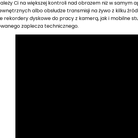
 zależy Ci na większej kontroli nad obrazem niż w samym 
ewnętrznych albo obsłudze transmisji na żywo z kilku źró
rekordery dyskowe do pracy z kamerą, jak i mobilne stu
owanego zaplecza technicznego.