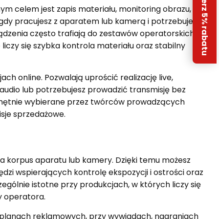
Odbierz 5% rabatu
m celem jest zapis materiału, monitoring obrazu, czy
dy pracujesz z aparatem lub kamerą i potrzebujesz
dzenia często trafiają do zestawów operatorskich,
liczy się szybka kontrola materiału oraz stabilny
ch online. Pozwalają uprościć realizację live,
ł audio lub potrzebujesz prowadzić transmisję bez
chętnie wybierane przez twórców prowadzących
isje sprzedażowe.
 korpus aparatu lub kamery. Dzięki temu możesz
zi wspierających kontrolę ekspozycji i ostrości oraz
gólnie istotne przy produkcjach, w których liczy się
y operatora.
na planach reklamowych, przy wywiadach, nagraniach