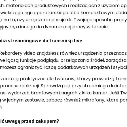
h, materiałach produktowych i realizacjach z użyciem 
iększego rigu operatorskiego albo kompaktowym dodat
 na to, czy urządzenie pasuje do Twojego sposobu pracy
yjnych, a innego do dynamicznej pracy w terenie.
dia streamingowe do transmisji live
Rekordery video znajdziesz również urządzenia przeznaczon
 łączą funkcje podglądu, przełączania źródeł, zarządzani
 możesz ograniczyć liczbę dodatkowych urządzeń i szybc
ązania są praktyczne dla twórców, którzy prowadzą trans
rocesu realizacji. Sprawdzą się przy streamingu do inter
ine, wydarzeń branżowych i nagrań z kilku kamer. Jeśli T
 w jednym zestawie, zobacz również
mikrofony
, które p
h.
cić uwagę przed zakupem?