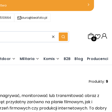
ztwo
510664
biuro@beafoto.pl
Produkty w k
Wyczyść
Szukaj
tdoor
Militaria
Komis
B2B
Blog
Producenci
Produkty:
9
e nagrywać, monitorować lub transmitować obraz z
zęt przydatny zarówno na planie filmowym, jak i
rzeń firmowych czy produkcji internetowych. To dobry