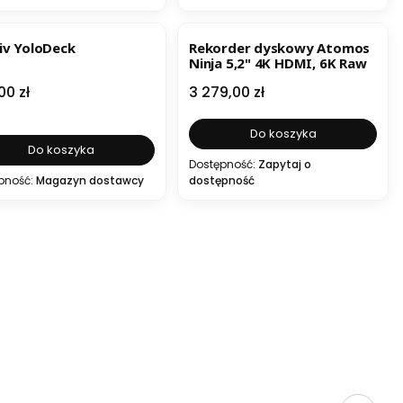
ESTSELLER
liv YoloDeck
Rekorder dyskowy Atomos
Ninja 5,2" 4K HDMI, 6K Raw
a
Cena
00 zł
3 279,00 zł
Do koszyka
Do koszyka
Dostępność:
Zapytaj o
pność:
Magazyn dostawcy
dostępność