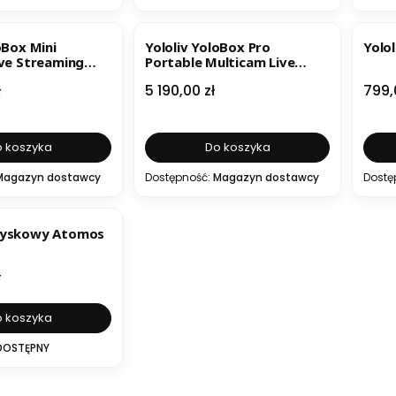
ER
B
oBox Mini
Yololiv YoloBox Pro
Yolo
ive Streaming
Portable Multicam Live
Streaming Studio
Cena
Cen
ł
5 190,00 zł
799,
 koszyka
Do koszyka
Magazyn dostawcy
Dostępność:
Magazyn dostawcy
Dostę
dyskowy Atomos
ł
 koszyka
DOSTĘPNY