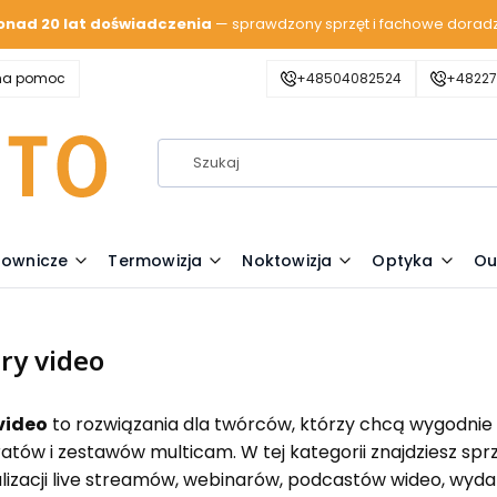
onad 20 lat doświadczenia
— sprawdzony sprzęt i fachowe dorad
zna pomoc
+48504082524
+48227
lownicze
Termowizja
Noktowizja
Optyka
Ou
ry video
video
to rozwiązania dla twórców, którzy chcą wygodni
atów i zestawów multicam. W tej kategorii znajdziesz spr
lizacji live streamów, webinarów, podcastów wideo, wyda