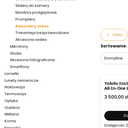
Slidery do kamery
Monitory podglądowe
Promptery
Rekordery video
Transmisja bezprzewodowa
Video
Akcesoria wideo
Lista pr
Sortowanie:
Mikrofony
Studio
Domyślne
Akcesoria fotograficzne
Smartfony
Lornetki
Lunety celownicze
Yololiv In
Noktowizja
All-In-One 
Termowizja
Cena
3 500,00 z
Optyka
Outdoor
Militaria
Do
Komis
Dostępność:
Nowości