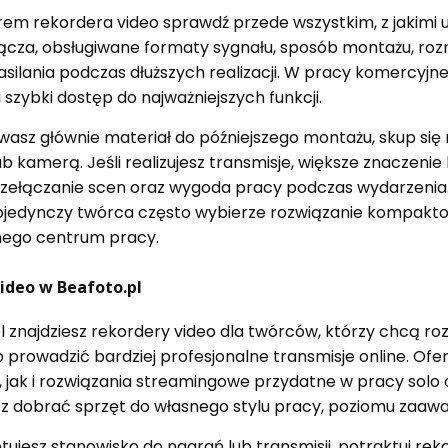
em rekordera video sprawdź przede wszystkim, z jakimi
ącza, obsługiwane formaty sygnału, sposób montażu, rozm
silania podczas dłuższych realizacji. W pracy komercyjnej
 i szybki dostęp do najważniejszych funkcji.
wasz głównie materiał do późniejszego montażu, skup się 
 kamerą. Jeśli realizujesz transmisje, większe znaczenie 
przełączanie scen oraz wygoda pracy podczas wydarzenia.
pojedynczy twórca często wybierze rozwiązanie kompakto
ego centrum pracy.
ideo w Beafoto.pl
l znajdziesz rekordery video dla twórców, którzy chcą ro
 prowadzić bardziej profesjonalne transmisje online. Ofe
 jak i rozwiązania streamingowe przydatne w pracy solo o
 dobrać sprzęt do własnego stylu pracy, poziomu zaawan
etujesz stanowisko do nagrań lub transmisji, potraktuj r