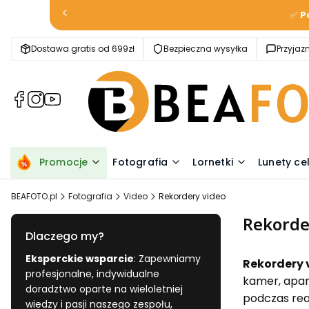
✅
P
Dostawa gratis od 699zł
Bezpieczna wysyłka
Przyja
(Otwiera
(Otwiera
(Otwiera
się
się
się
w
w
w
nowej
nowej
nowej
karcie)
karcie)
karcie)
Promocje
Fotografia
Lornetki
Lunety ce
BEAFOTO.pl
Fotografia
Video
Rekordery video
Rekorde
Dlaczego my?
Eksperckie wsparcie
: Zapewniamy
Rekordery 
profesjonalne, indywidualne
kamer, apar
doradztwo oparte na wieloletniej
podczas rea
wiedzy i pasji naszego zespołu,