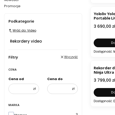
Promocje
BESTSELL
Koniec menu
Yololiv Yol
Portable L
Podkategorie
Studio
Cena
3 690,00 z
Wróć do: Video
Rekordery video
Do
Dostępność:
Filtry
Wyczyść
Rekorder 
CENA
Ninja Ultra
Cena od
Cena do
Cena
3 799,00 z
zł
zł
Do
Dostępność:
MARKA
Marka
3